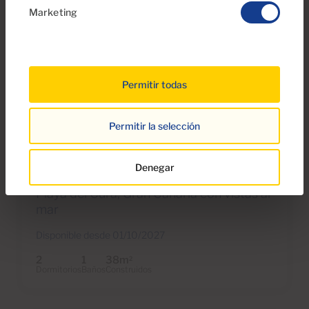
Marketing
Permitir todas
€1,000 al mes
23 Fotos
Permitir la selección
Ref 3739
Denegar
Apartamento en alquiler en Cura Sol,
Playa del Cura, Gran Canaria con vistas al
mar
Disponible desde 01/10/2027
2
1
38m
2
Dormitorios
Baños
Construidos