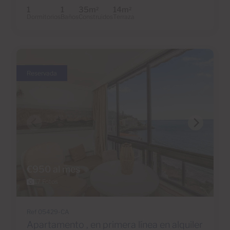
1
1
35m
14m
2
2
Dormitorios
Baños
Construidos
Terraza
Reservada
€950 al mes
17 Fotos
Ref 05429-CA
Apartamento , en primera línea en alquiler