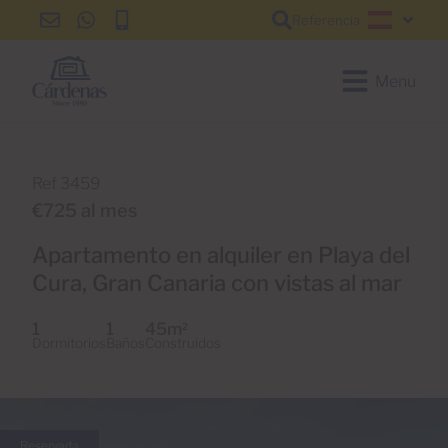
Referencia
info@cardenas-
+34
+34
Español
grancanaria.com
928
928
150
150
Menu
650
650
Ref 3459
€725 al mes
Apartamento en alquiler en Playa del
Cura, Gran Canaria con vistas al mar
1
1
45m
2
Dormitorios
Baños
Construidos
Reservada