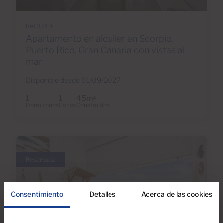
Ref 3749
Apartamento en alquiler en Scorpio,
Puerto Rico, Gran Canaria con vistas al
mar
Disponible desde 01/09/2027
1
1
45m
2
Dormitorios
Baños
Construidos
Reservada
Consentimiento
Detalles
Acerca de las cookies