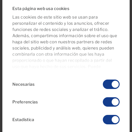
Esta página web usa cookies
Las cookies de este sitio web se usan para
€750 al mes
personalizar el contenido y los anuncios, ofrecer
13 Fotos
funciones de redes sociales y analizar el tráfico.
Además, compartimos información sobre el uso que
haga del sitio web con nuestros partners de redes
Ref 3380
sociales, publicidad y análisis web, quienes pueden
Estudio , en primera línea en alquiler en
combinarla con otra información que les haya
Lajilla, Arguineguín Casco, Gran Canaria
proporcionado o que hayan recopilado a partir del
con vistas al mar
uso que haya hecho de sus servicios. Puede
gestionar su configuración de consentimientos en
Disponible desde 01/10/2027
Selección
cualquier momento desde nuestra página de
política
Necesarias
de
1
27m
de cookies
.
2
Baños
Construidos
consentimiento
Preferencias
Estadística
Reservada