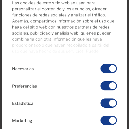
disfrutar de días cálidos y soleados durante todo el
Las cookies de este sitio web se usan para
año y un estilo de vida envidiable.
personalizar el contenido y los anuncios, ofrecer
funciones de redes sociales y analizar el tráfico.
Además, compartimos información sobre el uso que
haga del sitio web con nuestros partners de redes
sociales, publicidad y análisis web, quienes pueden
combinarla con otra información que les haya
proporcionado o que hayan recopilado a partir del
uso que haya hecho de sus servicios. Puede
gestionar su configuración de consentimientos en
Selección
cualquier momento desde nuestra página de
política
Necesarias
de
de cookies
.
consentimiento
Preferencias
Estadística
Marketing