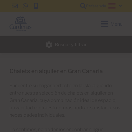
Referencia
info@cardenas-
+34
+34
Español
grancanaria.com
928
928
150
150
Menu
650
650
Buscar y filtrar
Chalets en alquiler en Gran Canaria
Encuentre su hogar perfecto en la isla eligiendo
entre nuestra selección de chalets en alquiler en
Gran Canaria, cuya combinación ideal de espacio,
privacidad e infraestructuras podrán satisfacer sus
necesidades individuales.
Lo sentimos, no podemos encontrar ningún