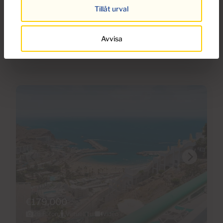
Lägenhet till salu i Arimar, Puerto Rico,
Tillåt urval
Gran Canaria
Avvisa
1
1
33m
5m
2
2
Sovrum
Badrum
Bebyggda
Terrass
€179,000
28 Foton
Virtuell tur
Video