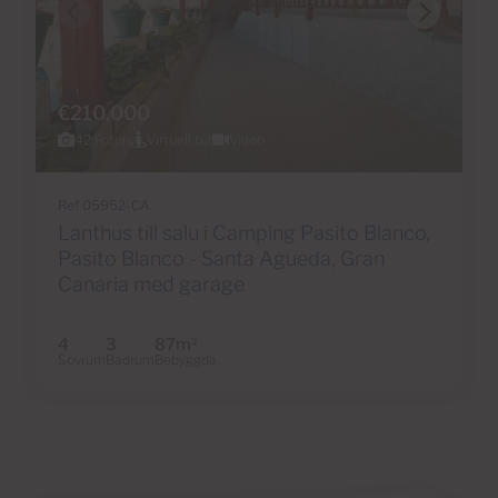
€210,000
42 Foton
Virtuell tur
Video
Ref 05952-CA
Lanthus till salu i Camping Pasito Blanco,
Pasito Blanco - Santa Agueda, Gran
Canaria med garage
4
3
87m
2
Sovrum
Badrum
Bebyggda