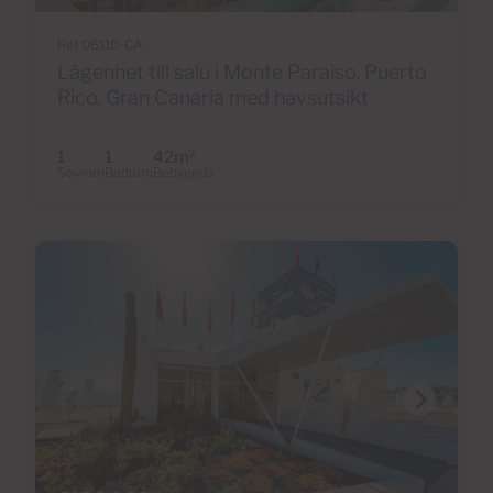
Ref 06110-CA
Lägenhet till salu i Monte Paraiso, Puerto
Rico, Gran Canaria med havsutsikt
1
1
42m
2
Sovrum
Badrum
Bebyggda