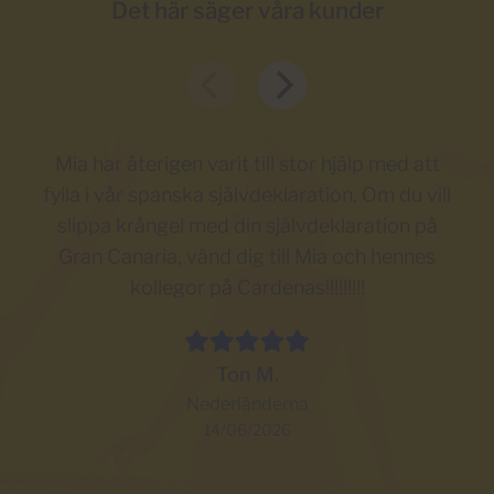
Det här säger våra kunder
Mia har återigen varit till stor hjälp med att
fylla i vår spanska självdeklaration. Om du vill
ti
slippa krångel med din självdeklaration på
a
Gran Canaria, vänd dig till Mia och hennes
me
kollegor på Cardenas!!!!!!!!!
åt 
Pu
Ton M.
pr
Nederländerna
14/06/2026