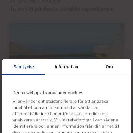
Vi rekommenderar
Ta en titt på dessa utvalda egendomar
Samtycke
Information
Om
€164,000
Denna webbplats använder cookies
28 Foton
Virtuell tur
Video
Vi använder enhetsidentifierare för att anpassa
innehållet och annonserna till användarna,
tillhandahålla funktioner för sociala medier och
Ref 05947-CA
analysera vår trafik. Vi vidarebefordrar även sådana
Lägenhet till salu i Monte Paraiso, Puerto
identifierare och annan information från din enhet till
Rico, Gran Canaria med havsutsikt
de sociala medier och annons- och analysföretag