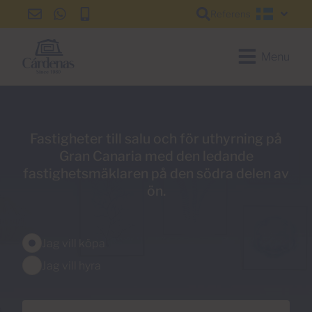
Referens
info@cardenas-
+34
+34
Svensk
grancanaria.com
928
928
150
150
Menu
650
650
Fastigheter till salu och för uthyrning på
Gran Canaria med den ledande
fastighetsmäklaren på den södra delen av
ön.
Jag vill köpa
Jag vill hyra