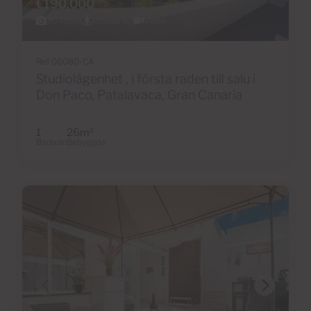
€190,000
30 Foton
Virtuell tur
Video
Ref 06080-CA
Studiolägenhet , i första raden till salu i
Don Paco, Patalavaca, Gran Canaria
1
26m
2
Badrum
Bebyggda