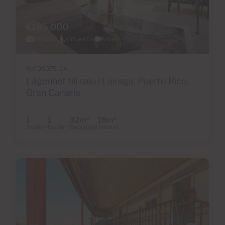
€195,000
31 Foton
Virtuell tur
Video
Ref 06075-CA
Lägenhet till salu i Lairaga, Puerto Rico,
Gran Canaria
1
1
32m
18m
2
2
Sovrum
Badrum
Bebyggda
Terrass