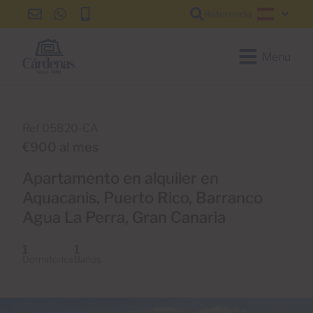
Referencia
info@cardenas-
+34
+34
Español
grancanaria.com
928
928
150
150
Menu
650
650
Ref 05820-CA
€900 al mes
Apartamento en alquiler en
Aquacanis, Puerto Rico, Barranco
Agua La Perra, Gran Canaria
1
1
Dormitorios
Baños