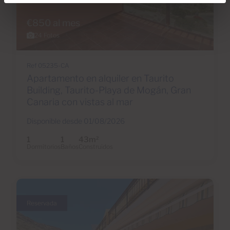
€850 al mes
24 Fotos
Ref 05235-CA
Apartamento en alquiler en Taurito
Building, Taurito-Playa de Mogán, Gran
Canaria con vistas al mar
Disponible desde 01/08/2026
1
1
43m
2
Dormitorios
Baños
Construidos
Reservada