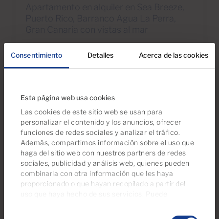
Apartamento en alquiler en Sea Breeze,
Puerto Rico, Barranco Agua La Perra,
Gran Canaria con vistas al mar
Consentimiento
Detalles
Acerca de las cookies
1
1
Dormitorios
Baños
Esta página web usa cookies
Las cookies de este sitio web se usan para
Reservada
personalizar el contenido y los anuncios, ofrecer
funciones de redes sociales y analizar el tráfico.
Además, compartimos información sobre el uso que
haga del sitio web con nuestros partners de redes
sociales, publicidad y análisis web, quienes pueden
combinarla con otra información que les haya
proporcionado o que hayan recopilado a partir del
uso que haya hecho de sus servicios. Puede
gestionar su configuración de consentimientos en
€825 al mes
Selección
cualquier momento desde nuestra página de
política