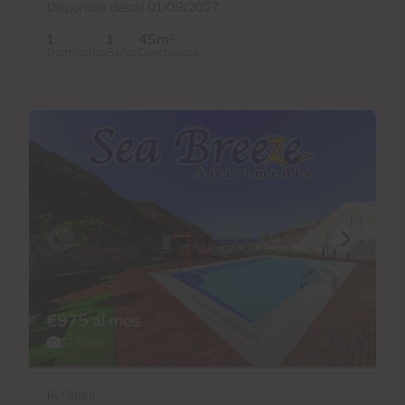
Disponible desde 01/09/2027
1
1
45m
2
Dormitorios
Baños
Construidos
€975 al mes
27 Fotos
Ref 3669