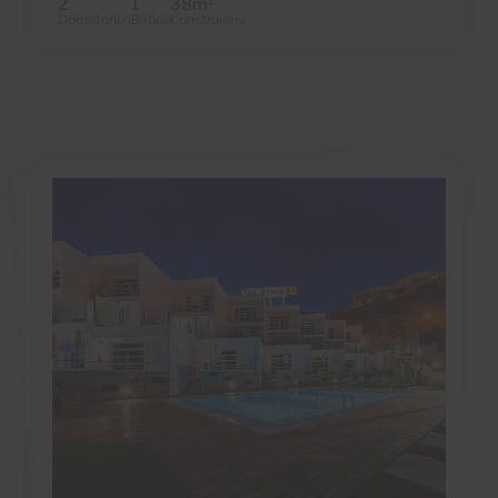
2
1
38m
2
Dormitorios
Baños
Construidos