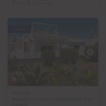
6
2
177m
Dormitorios
Baños
Construidos
Reservada
€425,000
57 Fotos
Ref MS-5910
Bungalow en venta en Maspalomas, Gran
Canaria