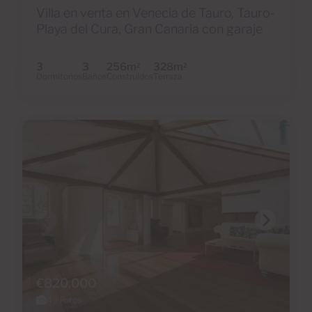
Villa en venta en Venecia de Tauro, Tauro-
Playa del Cura, Gran Canaria con garaje
3
3
256m
328m
2
2
Dormitorios
Baños
Construidos
Terraza
€820,000
49 Fotos