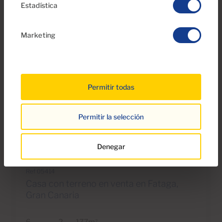
Estadística
Marketing
Permitir todas
Permitir la selección
€399,000
65 Fotos
Denegar
Ref 05414
Casa con terreno en venta en Fataga,
Gran Canaria
2