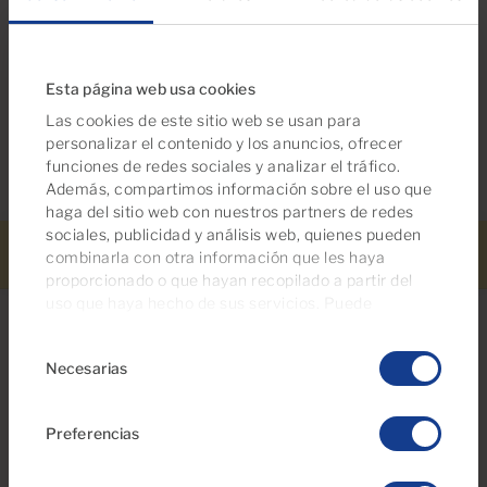
Consumo de energia kWh / m² año: 118
Esta página web usa cookies
Emisiones kg CO2 / m² año: 29
Las cookies de este sitio web se usan para
personalizar el contenido y los anuncios, ofrecer
funciones de redes sociales y analizar el tráfico.
Además, compartimos información sobre el uso que
haga del sitio web con nuestros partners de redes
sociales, publicidad y análisis web, quienes pueden
combinarla con otra información que les haya
Llámanos
WhatsApp
Avisos
Más info
Buscar
proporcionado o que hayan recopilado a partir del
uso que haya hecho de sus servicios. Puede
gestionar su configuración de consentimientos en
Selección
cualquier momento desde nuestra página de
política
Necesarias
de
de cookies
.
consentimiento
¿Buscando más opciones?
Preferencias
También le pueden interesar estas
propiedades