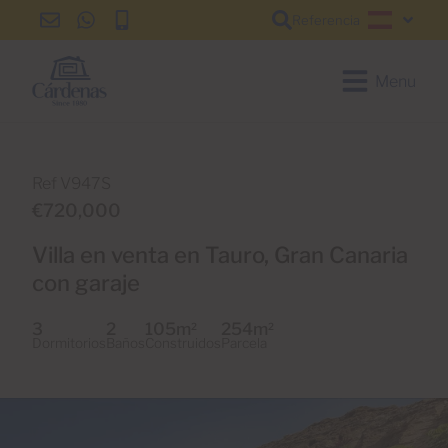
Referencia
info@cardenas-
+34
+34
Español
grancanaria.com
928
928
150
150
Menu
650
650
Ref V947S
€720,000
Villa en venta en Tauro, Gran Canaria
con garaje
3
2
105m
254m
2
2
Dormitorios
Baños
Construidos
Parcela