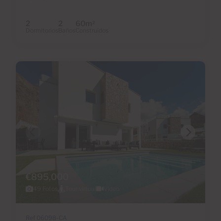
2
2
60m
2
Dormitorios
Baños
Construidos
€895,000
49 Fotos
Tour virtual
Video
Ref 06098-CA