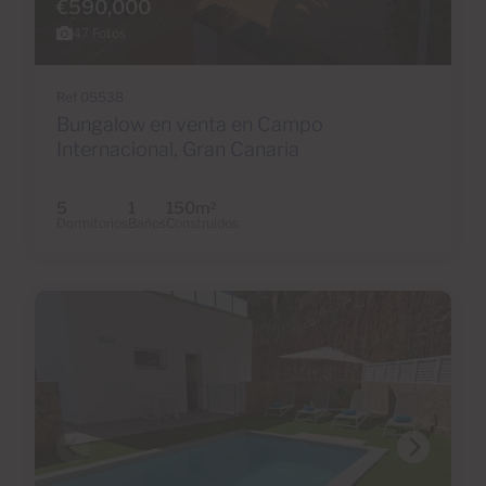
€590,000
47 Fotos
Ref 05538
Bungalow en venta en Campo
Internacional, Gran Canaria
5
1
150m
2
Dormitorios
Baños
Construidos