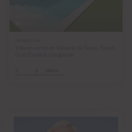
€950,000
47 Fotos
Ref 06032-CA
Villa en venta en Venecia de Tauro, Tauro,
Gran Canaria con garaje
3
3
284m
2
Dormitorios
Baños
Construidos