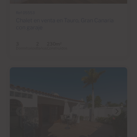
Ref 05553
Chalet en venta en Tauro, Gran Canaria
con garaje
3
2
230m
2
Dormitorios
Baños
Construidos