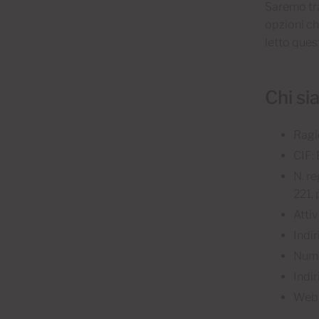
Saremo tra
opzioni ch
letto ques
Chi s
Ragi
CIF:
N. re
221,
Atti
Indi
Nume
Indi
Web 