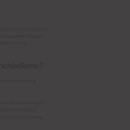
tattarvi e di fornirvi i
sono essere utilizzati
stre attività.
 richiediamo?
utorizzato sarà a
rci di fornire i nostri
stra banca sarà a
amite carta o rimessa