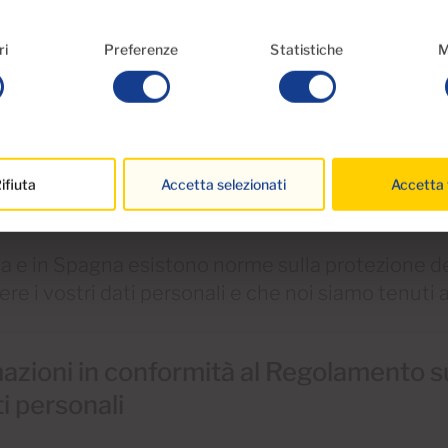
ri
Preferenze
Statistiche
M
ifiuta
Accetta selezionati
Accetta 
a e in Spagna esistono norme sulla protezione de
re i vostri dati personali e che noi siamo tenuti a
azioni in conformità al Regolamento s
ti personali