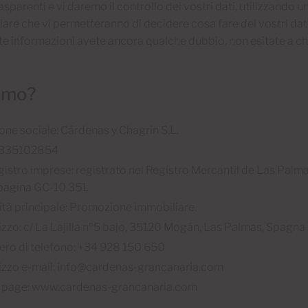
sparenti e vi daremo il controllo dei vostri dati, utilizzando 
iare che vi permetteranno di decidere cosa fare dei vostri dat
te informazioni avete ancora qualche dubbio, non esitate a ch
iamo?
one sociale: Cárdenas y Chagrin S.L.
 B35102854
gistro imprese: registrato nel Registro Mercantil de Las Palma
 pagina GC-10.351.
vità principale: Promozione immobiliare.
rizzo: c/ La Lajilla nº5 bajo, 35120 Mogán, Las Palmas, Spagna
ro di telefono: +34 928 150 650
rizzo e-mail: info@cardenas-grancanaria.com
page: www.cardenas-grancanaria.com