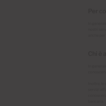
Per co
In generale
nostri serv
anche per 
Chi è 
In general
conoscenza
Inoltre, le
servizi al
conoscenza
bancaria.