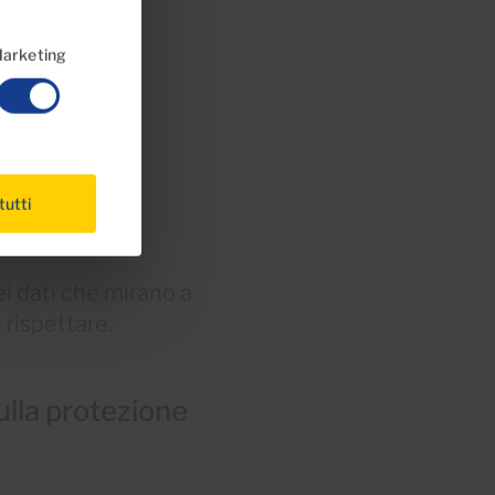
arketing
tutti
i dati che mirano a
 rispettare.
ulla protezione