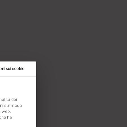
oni sui cookie
nalità dei
oni sul modo
ti web,
 che ha