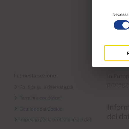
Selezione
del
Necessa
consenso
R
In questa sezione
In Europ
protegge
Politica sulla riservatezza
Termini e condizioni
Inform
Gestione dei Cookie
dei da
Impegno per la protezione dei dati