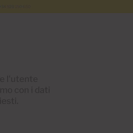
+34 928 150 650
e l'utente
o con i dati
esti.