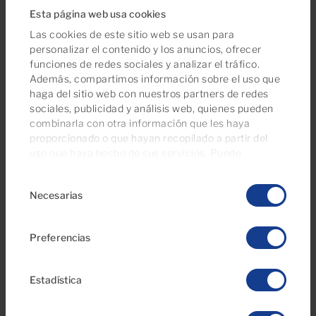
Esta página web usa cookies
Las cookies de este sitio web se usan para
personalizar el contenido y los anuncios, ofrecer
funciones de redes sociales y analizar el tráfico.
30 Jun 2026
Además, compartimos información sobre el uso que
haga del sitio web con nuestros partners de redes
Todo lo que Debe Saber sobre el IBI y
sociales, publicidad y análisis web, quienes pueden
la Tasa de Basura en el Sur de Gran
combinarla con otra información que les haya
Canaria
proporcionado o que hayan recopilado a partir del
uso que haya hecho de sus servicios. Puede
gestionar su configuración de consentimientos en
Selección
cualquier momento desde nuestra página de
política
Necesarias
de
de cookies
.
consentimiento
Preferencias
Estadística