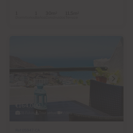
1
1
30m
11,5m
2
2
Dormitorios
Baños
Construidos
Terraza
€164,000
28 Fotos
Tour virtual
Video
Ref 05947-CA