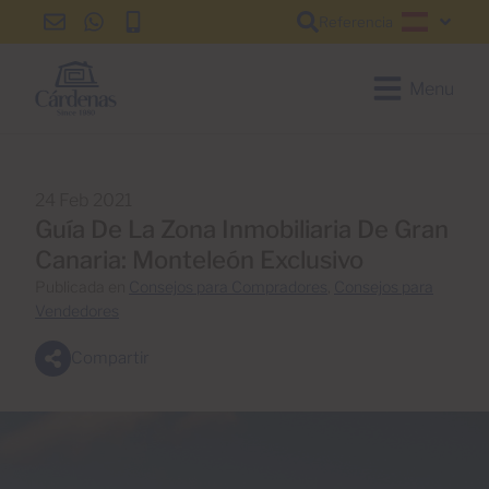
Referencia
info@cardenas-
+34
+34
Español
grancanaria.com
928
928
150
150
Menu
650
650
24 Feb 2021
Guía De La Zona Inmobiliaria De Gran
Canaria: Monteleón Exclusivo
Publicada en
Consejos para Compradores
,
Consejos para
Vendedores
Compartir