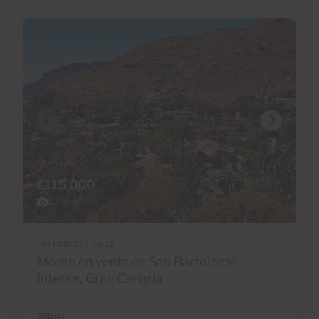
€115,000
11 Fotos
Ref PM0033-5031
Monte en venta en San Bartolomé
Interior, Gran Canaria
28m
2