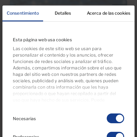
Consentimiento
Detalles
Acerca de las cookies
Esta página web usa cookies
Las cookies de este sitio web se usan para
personalizar el contenido y los anuncios, ofrecer
funciones de redes sociales y analizar el tráfico.
Además, compartimos información sobre el uso que
haga del sitio web con nuestros partners de redes
02 Mar 2020
sociales, publicidad y análisis web, quienes pueden
Ley De Propiedad En Gran Canaria:
combinarla con otra información que les haya
Vicios Ocultos Y Los Derechos Del
proporcionado o que hayan recopilado a partir del
Consumidor
uso que haya hecho de sus servicios. Puede
gestionar su configuración de consentimientos en
Selección
cualquier momento desde nuestra página de
política
Necesarias
de
de cookies
.
consentimiento
Preferencias