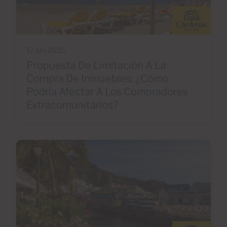
17 Jan 2025
Propuesta De Limitación A La
Compra De Inmuebles: ¿Cómo
Podría Afectar A Los Compradores
Extracomunitarios?