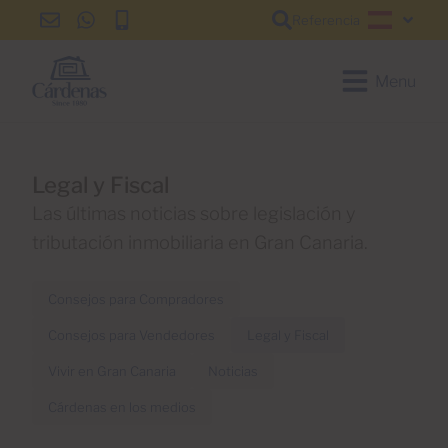
Referencia
info@cardenas-
+34
+34
Español
grancanaria.com
928
928
150
150
Menu
650
650
Legal y Fiscal
Las últimas noticias sobre legislación y
tributación inmobiliaria en Gran Canaria.
Consejos para Compradores
Consejos para Vendedores
Legal y Fiscal
Vivir en Gran Canaria
Noticias
Cárdenas en los medios