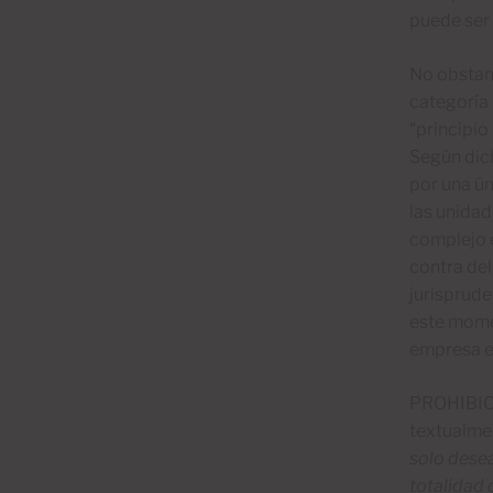
puede ser 
No obstant
categoría 
“principio
Según dich
por una ú
las unidad
complejo 
contra del
jurisprude
este mome
empresa ex
PROHIBIC
textualmen
solo desea
totalidad 