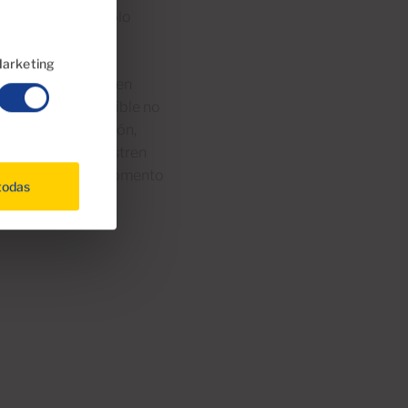
ún registro, tan solo
arketing
uilar su vivienda en
cumplir. Es previsible no
urecer la regulación,
endas que se registren
o este es un buen momento
todas
al.