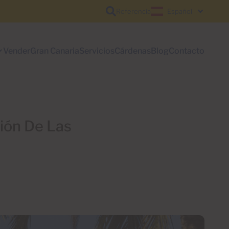
Referencia
Español
Vender
Gran Canaria
Servicios
Cárdenas
Blog
Contacto
ión De Las