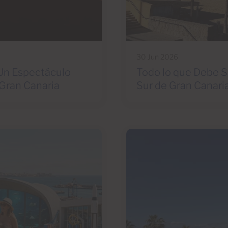
30 Jun 2026
 Un Espectáculo
Todo lo que Debe Sa
Gran Canaria
Sur de Gran Canari