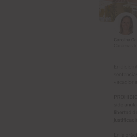
Carolina Ga
Cárdenas In
En diciem
sentencias
vacacional
PROHIBIC
sido anula
libertad d
justificaci
En la prác