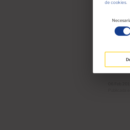
de cookies
.
realizar p
declarar l
Selección
de
Necesari
consentimiento
En conclus
Canarias t
obstante q
introducie
después de
D
para adqui
06 Feb 20
Publicada 