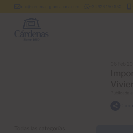
info@cardenas-grancanaria.com
+34 928 150 650
06 Feb 20
Impor
Vivie
Publicada 
Compa
Todas las categorías