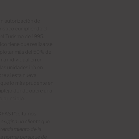
on autorización de
rístico cumpliendo el
del Turismo de 1995.
ico tiene que realizarse
xplotar más del 50% de
ma individual en un
as unidades iría en
bre si esta nueva
 que lo más prudente en
mplejo donde opere una
 principio.
FAST”: citamos
exigir a un cliente que
arrendamiento de la
. La norma persigue de