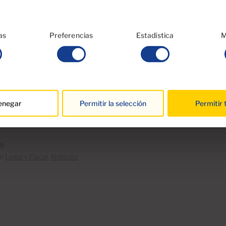
ublicidad, no necesita realizar ningún trámite ni acceder a ning
os ingresos y pagar los impuestos correspondientes.
as
Preferencias
Estadística
M
ión, tras estas modificaciones legales, actualmente puede alq
urísticamente bajo una regulación bastante sencilla y fácil de 
ue en un futuro próximo el Gobierno de Canarias trate de end
ndo más requisitos. Dichos cambios solo afectarían a las vivi
 aprobarse la nueva regulación, no a las anteriores, por ell
enegar
Permitir la selección
Permitir 
rir su vivienda vacacional y registrarla bajo la normativa actu
19
en
Legal y Fiscal
,
Noticias