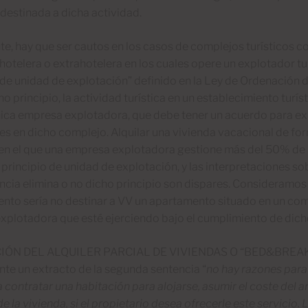
destinada a dicha actividad.
e, hay que ser cautos en los casos de complejos turísticos c
hotelera o extrahotelera en los cuales opere un explotador tu
 de unidad de explotación” definido en la Ley de Ordenación 
o principio, la actividad turística en un establecimiento turíst
nica empresa explotadora, que debe tener un acuerdo para e
es en dicho complejo. Alquilar una vivienda vacacional de for
en el que una empresa explotadora gestione más del 50% de l
 principio de unidad de explotación, y las interpretaciones so
ncia elimina o no dicho principio son dispares. Consideramos
nto sería no destinar a VV un apartamento situado en un co
plotadora que esté ejerciendo bajo el cumplimiento de dicho
IÓN DEL ALQUILER PARCIAL DE VIVIENDAS O “BED&BREAK
te un extracto de la segunda sentencia “
no hay razones para 
 contratar una habitación para alojarse, asumir el coste del 
de la vivienda, si el propietario desea ofrecerle este servicio