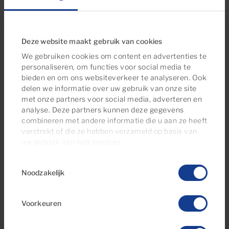
Gran Canaria
1
Badkamers
Deze website maakt gebruik van cookies
We gebruiken cookies om content en advertenties te
personaliseren, om functies voor social media te
bieden en om ons websiteverkeer te analyseren. Ook
delen we informatie over uw gebruik van onze site
Gereserveerd
met onze partners voor social media, adverteren en
analyse. Deze partners kunnen deze gegevens
combineren met andere informatie die u aan ze heeft
verstrekt of die ze hebben verzameld op basis van
uw gebruik van hun services.
Toestemmingsselectie
Noodzakelijk
€750 per maand
13 Foto's
Voorkeuren