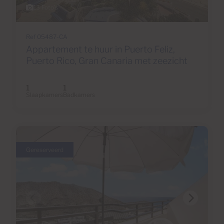
13 Foto's
Ref 05487-CA
Appartement te huur in Puerto Feliz,
Puerto Rico, Gran Canaria met zeezicht
1
1
Slaapkamers
Badkamers
Gereserveerd