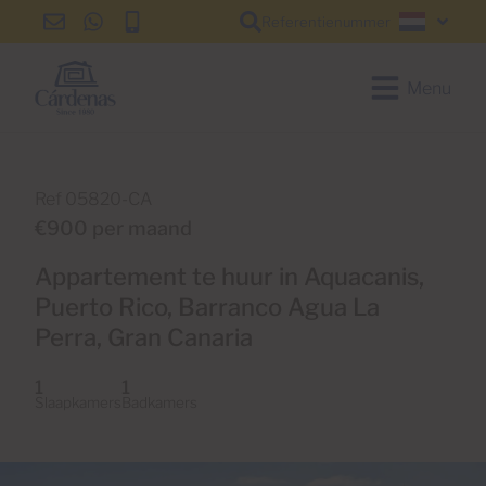
Referentienummer
info@cardenas-
+34
+34
Nederl
grancanaria.com
928
928
150
150
Menu
650
650
Ref 05820-CA
€900 per maand
Appartement te huur in Aquacanis,
Puerto Rico, Barranco Agua La
Perra, Gran Canaria
1
1
Slaapkamers
Badkamers