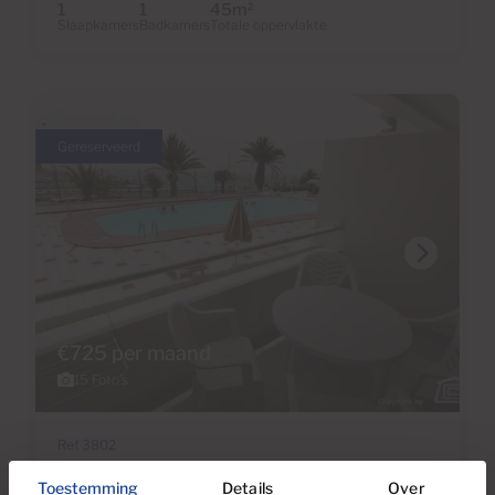
1
1
45m
2
Slaapkamers
Badkamers
Totale oppervlakte
Gereserveerd
€725 per maand
15 Foto's
Ref 3802
Studio te huur in Tobago, Puerto Rico,
Toestemming
Details
Over