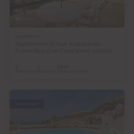
€770 per maand
20 Foto's
Ref 06014-CA
Appartement te huur in Jacaranda,
Puerto Rico, Gran Canaria met zeezicht
1
1
55m
2
Slaapkamers
Badkamers
Totale oppervlakte
Gereserveerd