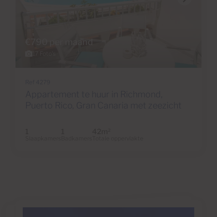
€790 per maand
17 Foto's
Ref 4279
Appartement te huur in Richmond,
Puerto Rico, Gran Canaria met zeezicht
1
1
42m
2
Slaapkamers
Badkamers
Totale oppervlakte