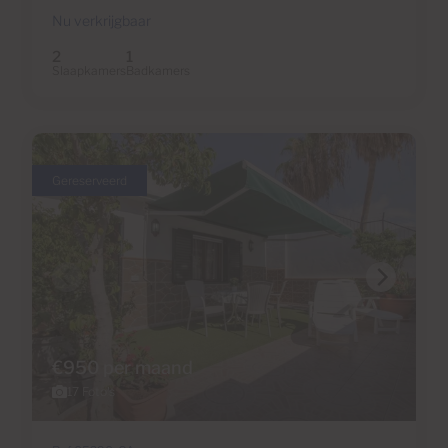
Nu verkrijgbaar
2
1
Slaapkamers
Badkamers
Gereserveerd
€950 per maand
17 Foto's