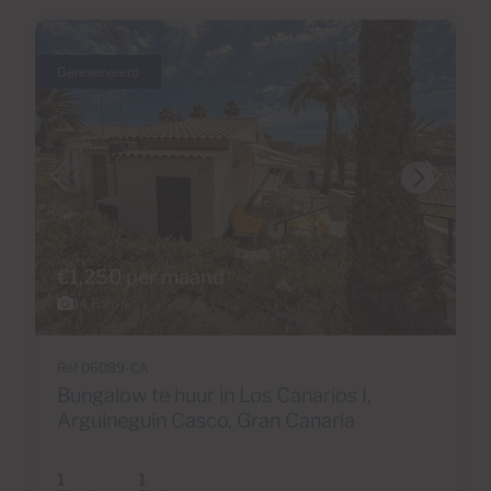
Gereserveerd
€1,250 per maand
14 Foto's
Ref 06089-CA
Bungalow te huur in Los Canarios I,
Arguineguín Casco, Gran Canaria
1
1