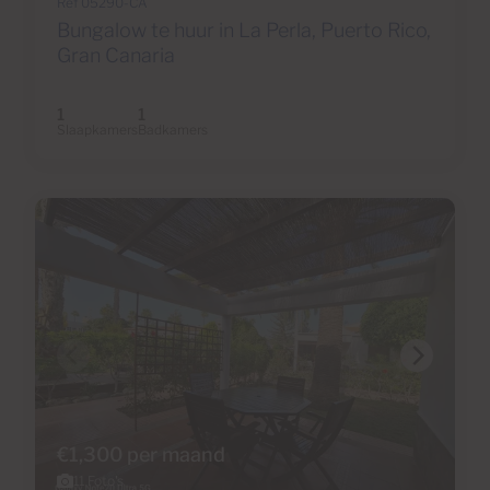
Ref 05290-CA
Bungalow te huur in La Perla, Puerto Rico,
Gran Canaria
1
1
Slaapkamers
Badkamers
€1,300 per maand
11 Foto's