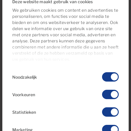
Deze website maakt gebruik van cookies
Duplex
Eengezinswoningen
We gebruiken cookies om content en advertenties te
Garages en bergingen
Gebouwen en
personaliseren, om functies voor social media te
complexen
bieden en om ons websiteverkeer te analyseren. Ook
delen we informatie over uw gebruik van onze site
Huizen
Landhuizen
met onze partners voor social media, adverteren en
Penthouses
Percelen
analyse. Deze partners kunnen deze gegevens
combineren met andere informatie die u aan ze heeft
Studio's
Villa's
verstrekt of die ze hebben verzameld op basis van
Woningen
uw gebruik van hun services.
Toestemmingsselectie
Noodzakelijk
Voorkeuren
Plekken zoals ‘Los Canarios’ aan de
zuidwestkust bieden een prachtige
Statistieken
eilandbelevenis, inclusief geweldige stranden
en iconische Atlantische zonsondergangen.
Marketing