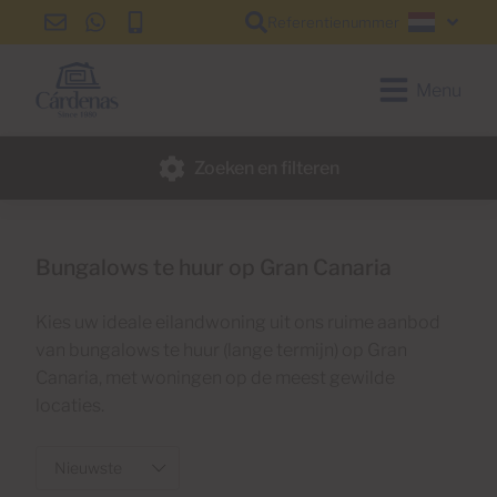
Referentienummer
info@cardenas-
+34
+34
Nederl
grancanaria.com
928
928
150
150
Menu
650
650
Zoeken en filteren
Bungalows te huur op Gran Canaria
Kies uw ideale eilandwoning uit ons ruime aanbod
van bungalows te huur (lange termijn) op Gran
Canaria, met woningen op de meest gewilde
locaties.