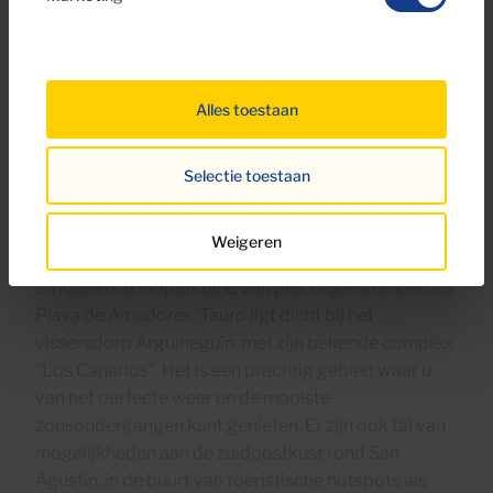
Mia Larsen
Cardenas Makelaars
Alles toestaan
Tot de mogelijkheden behoren charmante
Selectie toestaan
complexen in Tauro, met bescheiden tuinen en grote
terrassen, of vrijstaande woningen op percelen van
250 m² of meer. Deze woningen bieden uitzicht over
Weigeren
de weelderige fairways van de golfbaan Anfi Tauro
en liggen op loopafstand van prachtige stranden als
Playa de Amadores. Tauro ligt dicht bij het
vissersdorp Arguineguín, met zijn bekende complex
“Los Canarios”. Het is een prachtig gebied waar u
van het perfecte weer en de mooiste
zonsondergangen kunt genieten. Er zijn ook tal van
mogelijkheden aan de zuidoostkust rond San
Agustin, in de buurt van toeristische hotspots als