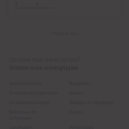
2
1
Slaapkamers
Badkamers
Pagina
1
van 1
Op zoek naar meer opties?
Ontdek onze woningtypes
Appartementen
Bungalows
Commercieel eigendom
Duplex
Eengezinswoningen
Garages en bergingen
Gebouwen en
Huizen
complexen
Landhuizen
Penthouses