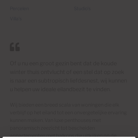
Percelen
Studio's
Villa's
Of u nu een groot gezin bent dat de koude
winter thuis ontvlucht of een stel dat op zoek
is naar een subtropisch liefdesnest, wij kunnen
u helpen uw ideale eilandbezit te vinden.
Wij bieden een breed scala van woningen die elk
verblijf op het eiland tot een onvergetelijke ervaring
kunnen maken. Van luxe penthouses met
panoramisch zeezicht tot bescheiden
appartementen met balkons die uitkijken op de