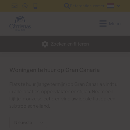
Referentienummer
info@cardenas-
+34
+34
Nederl
grancanaria.com
928
928
150
150
Menu
650
650
Zoeken en filteren
Woningen te huur op Gran Canaria
Flats te huur (lange termijn) op Gran Canaria vindt u
in alle locaties, oppervlakten en stijlen. Neem een
kijkje in onze selectie en vind uw ideale flat op een
subtropisch eiland.