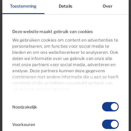
weelderige fairways van een golfbaan van
Toestemming
Details
Over
wereldklasse, op Gran Canaria is een geschikte
huurflat voor iedereen. Kies uit verschillende
afmetingen en indelingen, of u nu een groot gezin
Deze website maakt gebruik van cookies
bent dat lange zomers samen op het eiland
We gebruiken cookies om content en advertenties te
doorbrengt of een stel dat op zoek is naar een
personaliseren, om functies voor social media te
vakantieadres voor regelmatige uitjes. De
bieden en om ons websiteverkeer te analyseren. Ook
populairste gebieden om appartementen te vinden
delen we informatie over uw gebruik van onze site
op Gran Canaria zijn Tablero de Maspalomas, San
met onze partners voor social media, adverteren en
Fernando de Maspalomas en Arguineguín. In die
analyse. Deze partners kunnen deze gegevens
combineren met andere informatie die u aan ze heeft
plaatsen geniet u van topfaciliteiten, gouden
verstrekt of die ze hebben verzameld op basis van
stranden en zonsondergangen. Wat uw keuze ook is,
uw gebruik van hun services.
u kunt rekenen op een jaloersmakend klimaat en een
al net zo benijdenswaardige levensstijl.
Toestemmingsselectie
Noodzakelijk
Voorkeuren