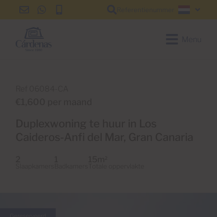
Referentienummer
info@cardenas-
+34
+34
Nederl
grancanaria.com
928
928
150
150
Menu
650
650
Ref 06084-CA
€1,600 per maand
Duplexwoning te huur in Los
Caideros-Anfi del Mar, Gran Canaria
2
1
15m
2
Slaapkamers
Badkamers
Totale oppervlakte
Gereserveerd