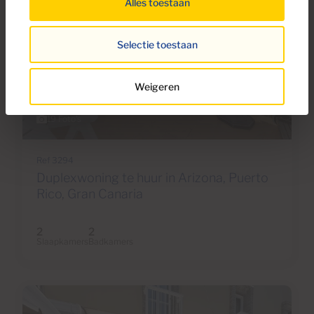
Alles toestaan
Selectie toestaan
Weigeren
€1,075 per maand
19 Foto's
Ref 3294
Duplexwoning te huur in Arizona, Puerto
Rico, Gran Canaria
2
2
Slaapkamers
Badkamers