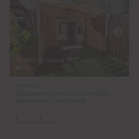
€1,300 per maand
18 Foto's
Ref 06054-CA
Duplexwoning te huur in Green Oasis,
Maspalomas, Gran Canaria
1
2
Slaapkamers
Badkamers