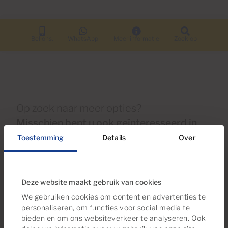
Bel ons.
WhatsApp
Meer informatie
Zoek op
Op zoek naar meer opties?
Misschien bent u ook geïnteresseerd in
deze woningen
Toestemming
Details
Over
Deze website maakt gebruik van cookies
Gereserveerd
We gebruiken cookies om content en advertenties te
personaliseren, om functies voor social media te
bieden en om ons websiteverkeer te analyseren. Ook