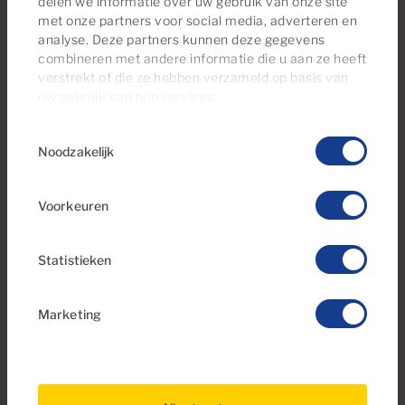
delen we informatie over uw gebruik van onze site
met onze partners voor social media, adverteren en
analyse. Deze partners kunnen deze gegevens
combineren met andere informatie die u aan ze heeft
verstrekt of die ze hebben verzameld op basis van
€1,100 per maand
uw gebruik van hun services.
23 Foto's
Toestemmingsselectie
Noodzakelijk
Ref 05281-CA
Duplexwoning te huur in Arizona, Puerto
Rico, Gran Canaria
Voorkeuren
2
2
Statistieken
Slaapkamers
Badkamers
Marketing
Gereserveerd