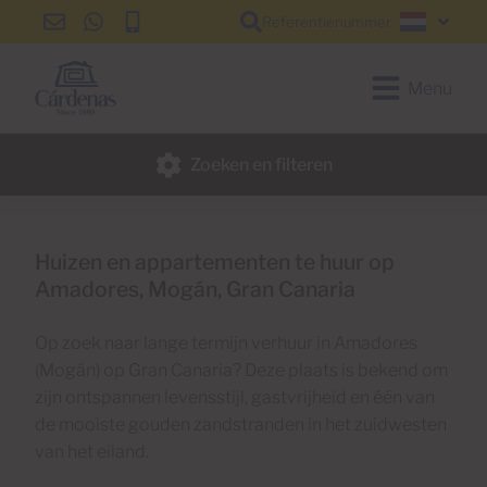
Referentienummer
info@cardenas-
+34
+34
Nederl
grancanaria.com
928
928
150
150
Menu
650
650
Zoeken en filteren
Huizen en appartementen te huur op
Amadores, Mogán, Gran Canaria
Op zoek naar lange termijn verhuur in Amadores
(Mogán) op Gran Canaria? Deze plaats is bekend om
zijn ontspannen levensstijl, gastvrijheid en één van
de mooiste gouden zandstranden in het zuidwesten
van het eiland.