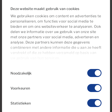
winkelcentrum, sfeervolle restaurants aan het
Deze website maakt gebruik van cookies
strand en eindeloze activiteiten tijdens perfecte
We gebruiken cookies om content en advertenties te
zonnige dagen. Kies uit onze ruime selectie van
personaliseren, om functies voor social media te
huurwoningen in Amadores en breng uw dagen
bieden en om ons websiteverkeer te analyseren. Ook
relaxend aan het water door, of wandelend langs de
delen we informatie over uw gebruik van onze site
promenade naar de badplaats Puerto Rico. Ontspan
met onze partners voor social media, adverteren en
analyse. Deze partners kunnen deze gegevens
daarna op uw terras terwijl de zon ondergaat achter
combineren met andere informatie die u aan ze heeft
het buureiland Tenerife.
verstrekt of die ze hebben verzameld op basis van
uw gebruik van hun services.
Toestemmingsselectie
Noodzakelijk
Voorkeuren
Statistieken