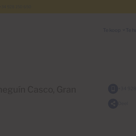
+34 928 150 650
Te koop
Te h
uineguín Casco, Gran
+34 928
Deel