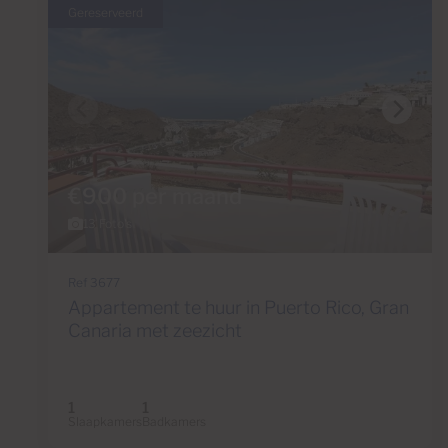
Gereserveerd
€900 per maand
13 Foto's
Ref 3677
Appartement te huur in Puerto Rico, Gran
Canaria met zeezicht
1
1
Slaapkamers
Badkamers