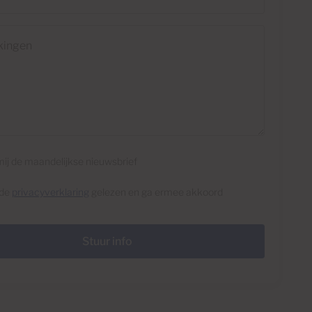
en
mij de maandelijkse nieuwsbrief
 de
privacyverklaring
gelezen en ga ermee akkoord
Stuur info