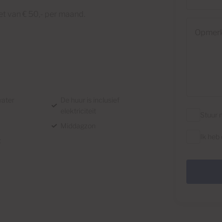
iet van € 50,- per maand.
Opmerking
water
De huur is inclusief
elektriciteit
Stuur 
Middagzon
Ik heb
t