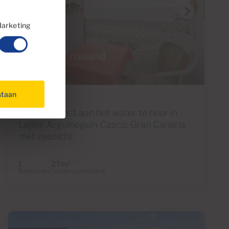
arketing
€750 per maand
13 Foto's
staan
Ref 3380
Studio , direct aan het water te huur in
Lajilla, Arguineguín Casco, Gran Canaria
met zeezicht
1
27m
2
Badkamers
Totale oppervlakte