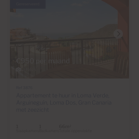
Gereserveerd
€950 per maand
13 Foto's
Ref 3876
Appartement te huur in Loma Verde,
Arguineguín, Loma Dos, Gran Canaria
met zeezicht
1
1
66m
2
Slaapkamers
Badkamers
Totale oppervlakte