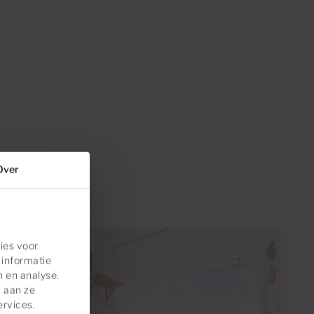
Over
ies voor
 informatie
Gereserveerd
n en analyse.
 aan ze
ervices.