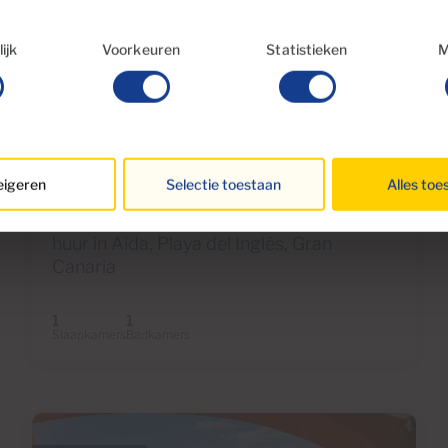
lectie
ijk
Voorkeuren
Statistieken
M
€1,100 per maand
12 Foto's
igeren
Selectie toestaan
Alles toe
Ref 05709-CA
Appartement , direct aan het water te
huur in Aida, Playa del Inglés, Gran
Canaria
1
1
Slaapkamers
Badkamers