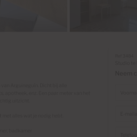
Ref 3484
Studio te
Neem co
van Arguineguín. Dicht bij alle
Voornaam
s, apotheek, enz. Een paar meter van het
htig uitzicht.
E-
met alles wat je nodig hebt.
mailadres
Telefoonn
mer, badkamer