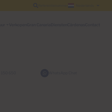
Referentienummer
Nederlands
uur
Verkopen
Gran Canaria
Diensten
Cárdenas
Contact
 150 650
WhatsApp Chat