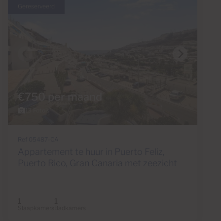
Gereserveerd
€750 per maand
13 Foto's
Ref 05487-CA
Appartement te huur in Puerto Feliz,
Puerto Rico, Gran Canaria met zeezicht
1
1
Slaapkamers
Badkamers