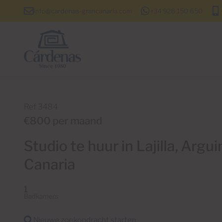
info@cardenas-grancanaria.com
+34 928 150 650
Ref 3484
€800 per maand
Studio te huur in Lajilla, Arg
Canaria
1
Badkamers
Nieuwe zoekopdracht starten