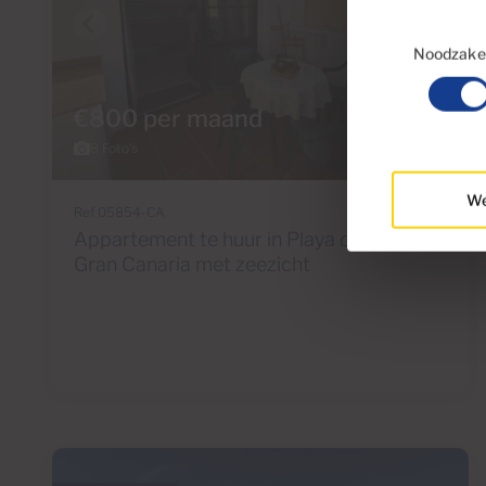
Toestemmingsse
Noodzakel
€800 per maand
8 Foto's
We
Ref 05854-CA
Appartement te huur in Playa del Cura,
Gran Canaria met zeezicht