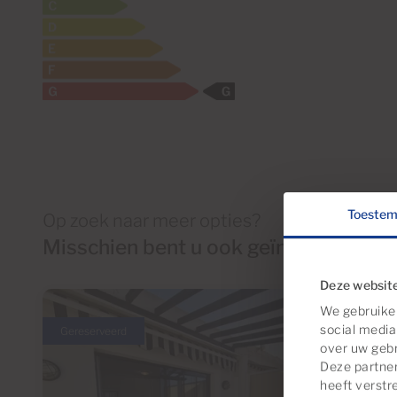
Toeste
Op zoek naar meer opties?
Misschien bent u ook geïnteresseerd
Deze website
We gebruiken
social media
Gereserveerd
over uw gebr
Deze partne
heeft verstr