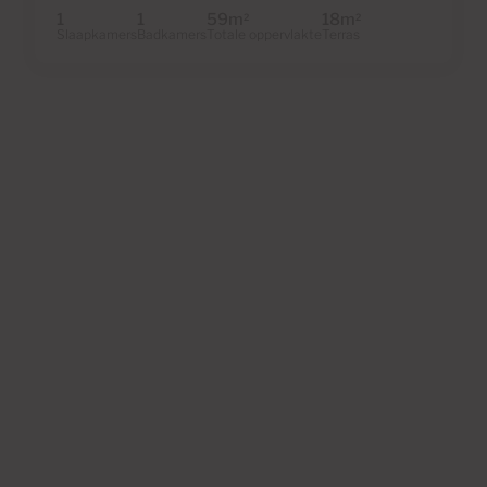
1
1
59m
18m
2
2
Slaapkamers
Badkamers
Totale oppervlakte
Terras