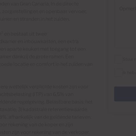
Opmerking
eden van Gran Canaria. In de directe
 zorginstellingen en openbaar vervoer,
inen en stranden in het zuiden.
 en bestaat uit twee
dkamer en inbouwkasten, een extra
en aparte keuken met toegang tot een
kamer dankzij de grote ramen. Een
Stuur 
goede locatie en comfort in het zuiden van
Ik heb
ere wettelijk verplichte kosten zijn voor
achtsbelasting (ITP) van 6,5% van
eldende regelgeving. Belastbare basis: het
taxatie; 3) kadastrale referentiewaarde.
8%, afhankelijk van de geldende tarieven.
oor rekening van de koper en zijn
sten zijn voor rekening van de verkoper.