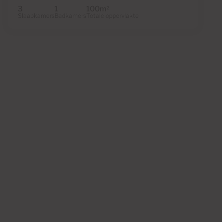
3
1
100m
2
Slaapkamers
Badkamers
Totale oppervlakte