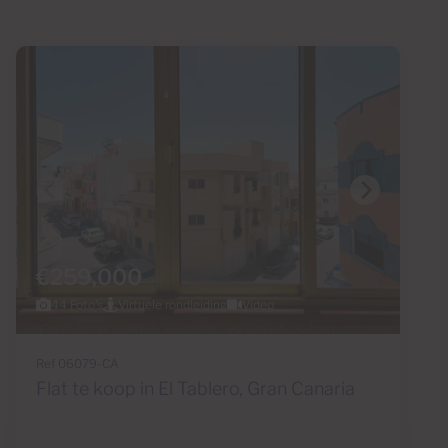
€259,000
44 Foto's
Virtuele rondleiding
Video
Ref 06079-CA
Flat te koop in El Tablero, Gran Canaria