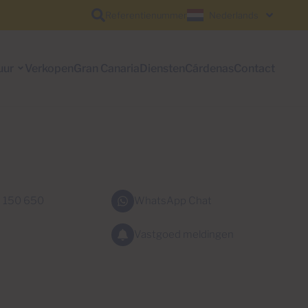
Referentienummer
Nederlands
uur
Verkopen
Gran Canaria
Diensten
Cárdenas
Contact
 150 650
WhatsApp Chat
Vastgoed meldingen