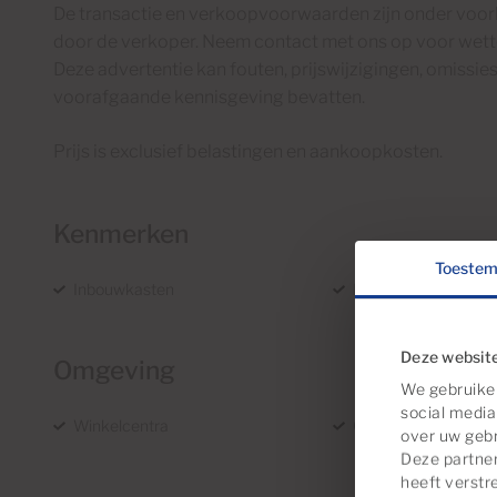
De transactie en verkoopvoorwaarden zijn onder voor
door de verkoper. Neem contact met ons op voor wette
Deze advertentie kan fouten, prijswijzigingen, omissie
voorafgaande kennisgeving bevatten.
Prijs is exclusief belastingen en aankoopkosten.
Kenmerken
Toeste
Inbouwkasten
Bouwjaar 1990
Deze website
Omgeving
We gebruiken
social media
Winkelcentra
Centrale ligging
over uw gebr
Deze partne
heeft verstr