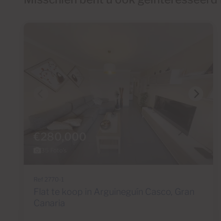
€280,000
35 Foto's
Ref 2770-1
Flat te koop in Arguineguín Casco, Gran
Canaria