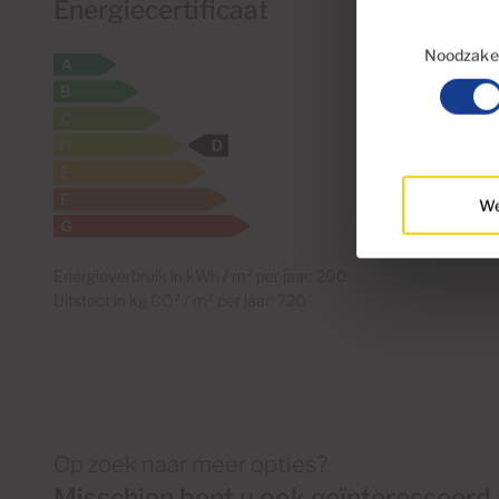
Energiecertificaat
Toestemmingsse
Noodzakel
We
Energieverbruik in kWh / m² per jaar: 200
Uitstoot in kg CO² / m² per jaar: 720
Op zoek naar meer opties?
Misschien bent u ook geïnteresseerd