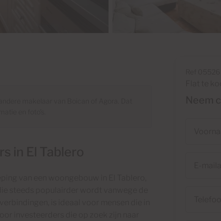
Ref 05526
Flat te k
Neem co
ndere makelaar van Boican of Agora. Dat
atie en foto's.
Voornaam
 in El Tablero
E-
mailadres
eping van een woongebouw in El Tablero,
 die steeds populairder wordt vanwege de
Telefoonn
erbindingen, is ideaal voor mensen die in
oor investeerders die op zoek zijn naar