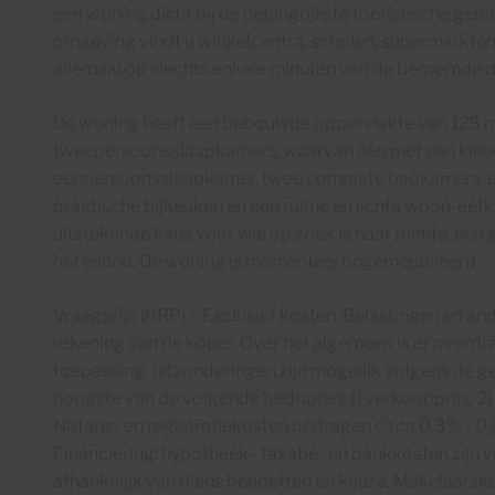
een woning dicht bij de belangrijkste toeristische gebi
omgeving vindt u winkelcentra, scholen, supermarkten,
allemaal op slechts enkele minuten van de beroemde du
De woning heeft een bebouwde oppervlakte van 128 m²
tweepersoonsslaapkamers, waarvan één met een klee
eenpersoonsslaapkamer, twee complete badkamers, e
praktische bijkeuken en een ruime en lichte woon-eet
uitstekende kans voor wie op zoek is naar ruimte, een 
het eiland. De woning is momenteel ongemeubileerd.
Vraagprijs (RRP) – Exclusief kosten. Belastingen en and
rekening van de koper. Over het algemeen is er overdr
toepassing; uitzonderingen zijn mogelijk volgens de g
hoogste van de volgende bedragen: 1) verkoopprijs; 2) 
Notaris- en registratiekosten bedragen circa 0,3% - 0,
Financiering: hypotheek-, taxatie- en bankkosten zijn v
afhankelijk van diens behoeften en keuze. Makelaarsko