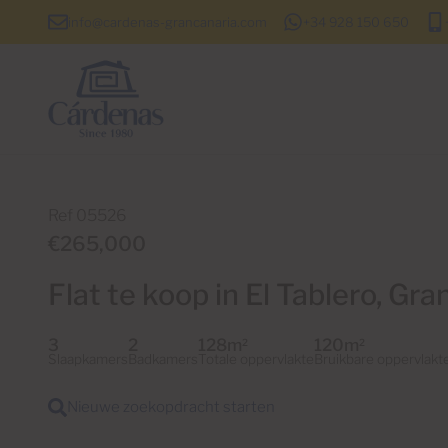
info@cardenas-grancanaria.com
+34 928 150 650
Ref 05526
€265,000
Flat te koop in El Tablero, Gra
3
2
128m
120m
2
2
Slaapkamers
Badkamers
Totale oppervlakte
Bruikbare oppervlakt
Nieuwe zoekopdracht starten