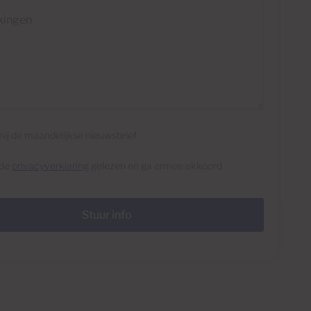
en
mij de maandelijkse nieuwsbrief
 de
privacyverklaring
gelezen en ga ermee akkoord
Stuur info