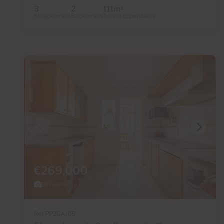
3
2
111m
2
Slaapkamers
Badkamers
Totale oppervlakte
€269,000
10 Foto's
Ref PP26AJ05