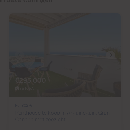
€295,000
35 Foto's
Ref S0276
Penthouse te koop in Arguineguín, Gran
Canaria met zeezicht