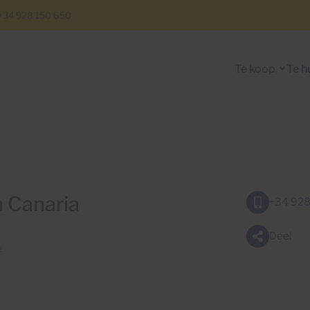
+34 928 150 650
Te koop
Te h
n Canaria
+34 928
Deel
e