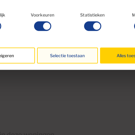
lectie
ijk
Voorkeuren
Statistieken
M
igeren
Selectie toestaan
Alles toe
 in deze woningen