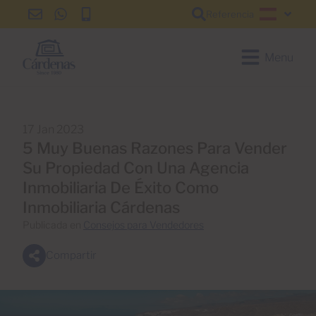
Referencia
info@cardenas-
+34
+34
Español
grancanaria.com
928
928
150
150
Menu
650
650
17 Jan 2023
5 Muy Buenas Razones Para Vender
Su Propiedad Con Una Agencia
Inmobiliaria De Éxito Como
Inmobiliaria Cárdenas
Publicada en
Consejos para Vendedores
Compartir