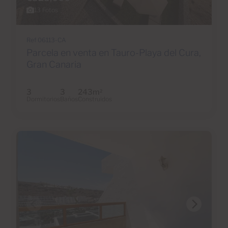
13 Fotos
Ref 06113-CA
Parcela en venta en Tauro-Playa del Cura,
Gran Canaria
3
3
243m
2
Dormitorios
Baños
Construidos