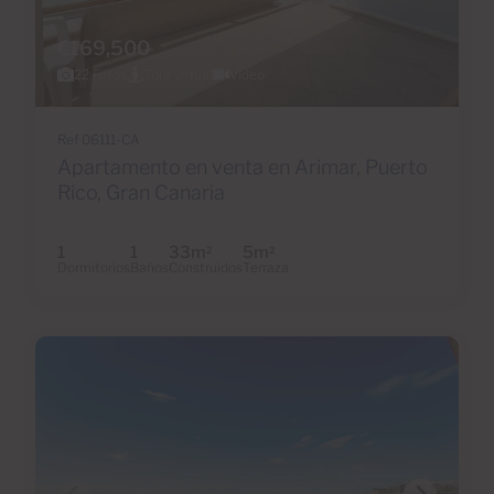
€169,500
22 Fotos
Tour virtual
Video
Ref 06111-CA
Apartamento en venta en Arimar, Puerto
Rico, Gran Canaria
1
1
33m
5m
2
2
Dormitorios
Baños
Construidos
Terraza