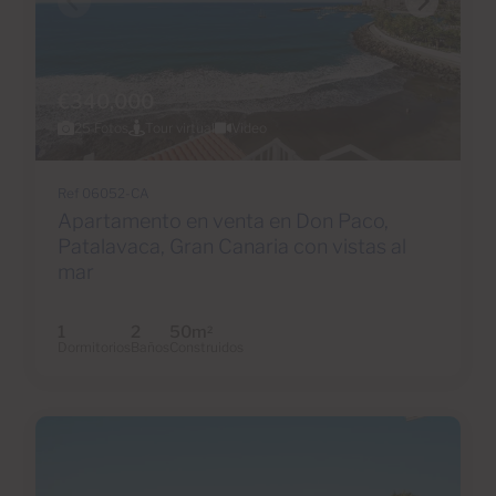
€340,000
25 Fotos
Tour virtual
Video
Ref 06052-CA
Apartamento en venta en Don Paco,
Patalavaca, Gran Canaria con vistas al
mar
1
2
50m
2
Dormitorios
Baños
Construidos