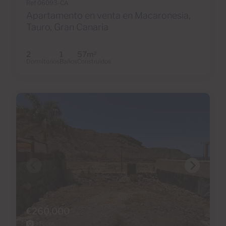
Ref 06093-CA
Apartamento en venta en Macaronesia,
Tauro, Gran Canaria
2
1
57m
2
Dormitorios
Baños
Construidos
€260,000
8 Fotos