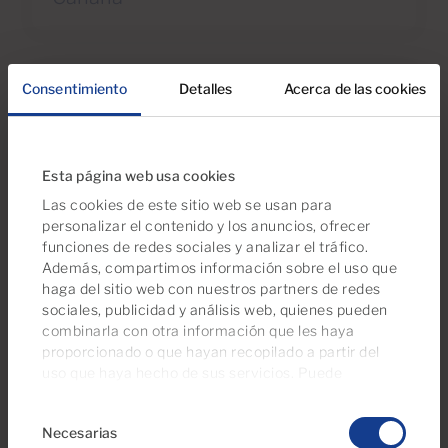
Consentimiento
Detalles
Acerca de las cookies
Esta página web usa cookies
Las cookies de este sitio web se usan para
personalizar el contenido y los anuncios, ofrecer
funciones de redes sociales y analizar el tráfico.
Además, compartimos información sobre el uso que
haga del sitio web con nuestros partners de redes
sociales, publicidad y análisis web, quienes pueden
04 May 2026
combinarla con otra información que les haya
Planes en Familia en Gran Canaria:
proporcionado o que hayan recopilado a partir del
Información Útil Sobre los Mejores
uso que haya hecho de sus servicios. Puede
Lugares, Horarios y Precios
gestionar su configuración de consentimientos en
Selección
cualquier momento desde nuestra página de
política
Necesarias
de
de cookies
.