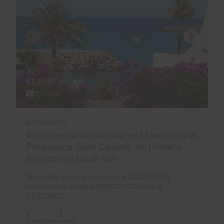
€1,800 al mes
26 Fotos
Ref 06104-CA
Apartamento en alquiler en Montemarina,
Patalavaca, Gran Canaria , en primera
línea con vistas al mar
Disponible desde ahora hasta el 01/12/2026 y
nuevamente desde el 28/02/2027 hasta el
01/12/2027.
1
1
Dormitorios
Baños