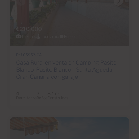
€210,000
42 Fotos
Tour virtual
Video
Ref 05952-CA
Casa Rural en venta en Camping Pasito
Blanco, Pasito Blanco - Santa Agueda,
Gran Canaria con garaje
4
3
87m
2
Dormitorios
Baños
Construidos