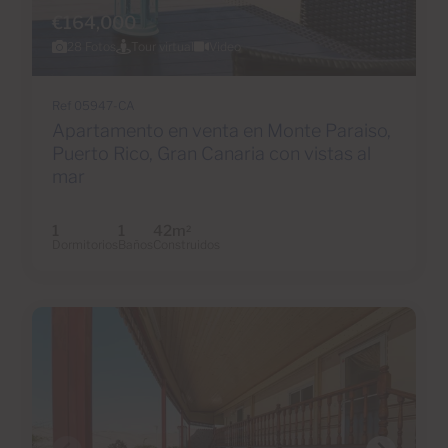
€164,000
28 Fotos
Tour virtual
Video
Ref 05947-CA
Apartamento en venta en Monte Paraiso,
Puerto Rico, Gran Canaria con vistas al
mar
1
1
42m
2
Dormitorios
Baños
Construidos