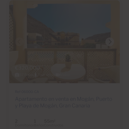
€320,000
37 Fotos
Tour virtual
Video
Ref 06000-CA
Apartamento en venta en Mogán, Puerto
y Playa de Mogán, Gran Canaria
2
1
55m
2
Dormitorios
Baños
Construidos