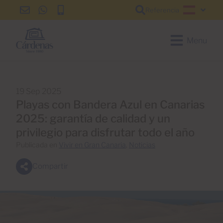
Referencia
info@cardenas-
+34
+34
Español
grancanaria.com
928
928
150
150
Menu
650
650
19 Sep 2025
Playas con Bandera Azul en Canarias
2025: garantía de calidad y un
privilegio para disfrutar todo el año
Publicada en
Vivir en Gran Canaria
,
Noticias
Compartir