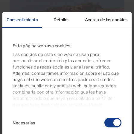
Consentimiento
Detalles
Acerca de las cookies
Esta página web usa cookies
Las cookies de este sitio web se usan para
personalizar el contenido y los anuncios, ofrecer
funciones de redes sociales y analizar el tráfico.
Además, compartimos información sobre el uso que
haga del sitio web con nuestros partners de redes
Ingenio
sociales, publicidad y análisis web, quienes pueden
combinarla con otra información que les haya
proporcionado o que hayan recopilado a partir del
uso que haya hecho de sus servicios. Puede
El Burrero
gestionar su configuración de consentimientos en
Selección
cualquier momento desde nuestra página de
política
Necesarias
de
de cookies
.
consentimiento