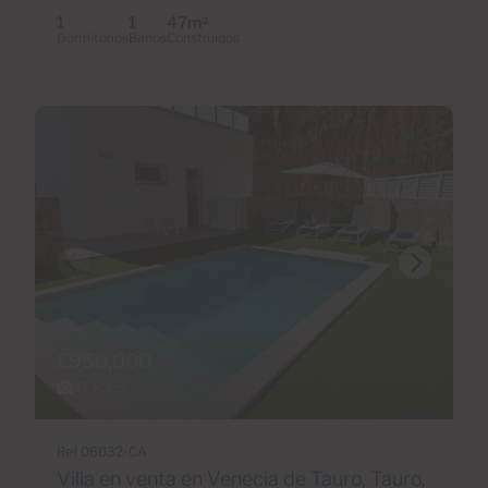
1
1
47m
2
Dormitorios
Baños
Construidos
€950,000
47 Fotos
Ref 06032-CA
Villa en venta en Venecia de Tauro, Tauro,