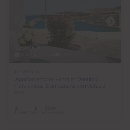
€289,000
27 Fotos
Tour virtual
Video
Ref 05953-CA
Apartamento en venta en Danubio,
Patalavaca, Gran Canaria con vistas al
mar
2
2
60m
2
Dormitorios
Baños
Construidos