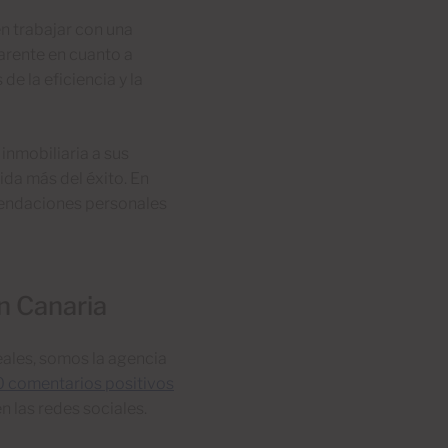
n trabajar con una
arente en cuanto a
e la eficiencia y la
nmobiliaria a sus
da más del éxito. En
mendaciones personales
n Canaria
eales, somos la agencia
 comentarios positivos
en las redes sociales.