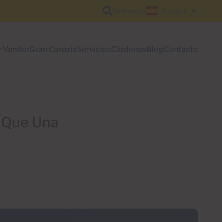
Referencia
Español
Vender
Gran Canaria
Servicios
Cárdenas
Blog
Contacto
e Que Una