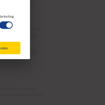
o especializado en
 de los miembros de
do una valiosa
arketing
luso con un apoyo local
les con conocimientos,
todas
 a lo largo de todo el
.
s clientes y lo hemos
liente se sienta valorado