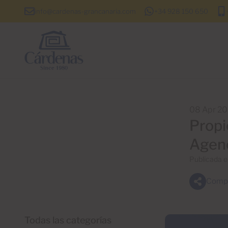
info@cardenas-grancanaria.com
+34 928 150 650
08 Apr 2
Propi
Agenc
Publicada 
Compa
Todas las categorías