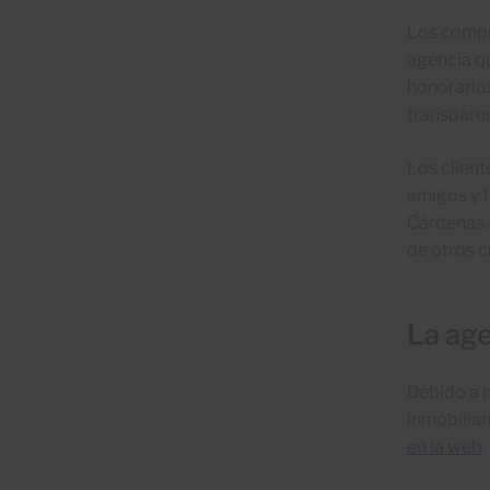
Los compr
agencia qu
honorarios
transparen
Los client
amigos y f
Cárdenas,
de otros c
La age
Debido a n
inmobilia
en la web
.