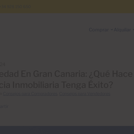
+34 928 150 650
Comprar
Alquilar
024
edad En Gran Canaria: ¿Qué Hac
ia Inmobiliaria Tenga Éxito?
en
Consejos para Compradores
,
Consejos para Vendedores
rtir