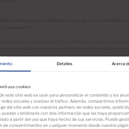
mobiliaria
iaria Cárdenas nos consideramos una agencia inmobiliaria de
esto realmente?
ayor agencia inmobiliaria del sur de Gran Canaria y ayudamos
vender y alquilar cientos de propiedades cada año, además d
iscales. Sin embargo, esto por sí solo no nos hace tener éxito.
miento
Detalles
Acerca d
n el mundo inmobiliario se define por una variedad de factores
s personas más que con los números. Así es como definimos e
web usa cookies
de este sitio web se usan para personalizar el contenido y los anun
ipo de Inmobiliaria Cárdenas
 redes sociales y analizar el tráfico. Además, compartimos infor
ga del sitio web con nuestros partners de redes sociales, publicida
 pueden combinarla con otra información que les haya proporcio
, contamos con un equipo estable de profesionales expertos 
lado a partir del uso que haya hecho de sus servicios. Puede gest
io de Gran Canaria. Cada cliente cuenta con el apoyo de
espec
ón de consentimientos en cualquier momento desde nuestra pági