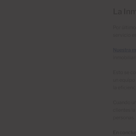
La Inm
Por último
servicio e
Nuestra mi
inmobiliar
Esto se co
un equipo 
la eficienc
Cuando una
clientes l
personas.
En conclus