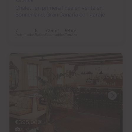
Ref 04076
Chalet , en primera línea en venta en
Sonnenland, Gran Canaria con garaje
7
6
725m
94m
2
2
Dormitorios
Baños
Construidos
Terraza
€395,000
31 Fotos