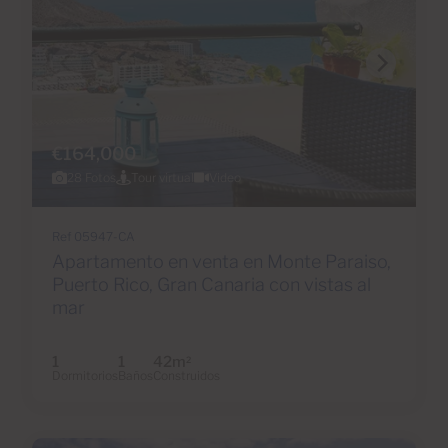
€164,000
28 Fotos
Tour virtual
Video
Ref 05947-CA
Apartamento en venta en Monte Paraiso,
Puerto Rico, Gran Canaria con vistas al
mar
1
1
42m
2
Dormitorios
Baños
Construidos