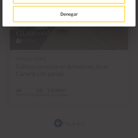
Denegar
€11,400,000
90 Fotos
Ref 0092-00466
Edificio en venta en Amadores, Gran
Canaria con garaje
46
50
7,600m
2
Dormitorios
Baños
Construidos
Pág.
2
de 2