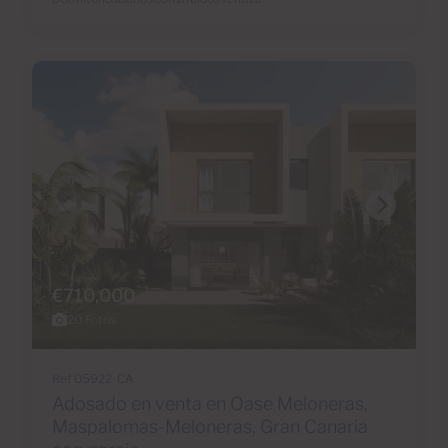
€710,000
20 Fotos
Ref 05922-CA
Adosado en venta en Oase Meloneras,
Maspalomas-Meloneras, Gran Canaria