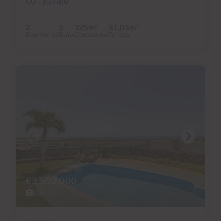
con garaje
2
3
125m
37,03m
2
2
Dormitorios
Baños
Construidos
Terraza
€3,500,000
81 Fotos