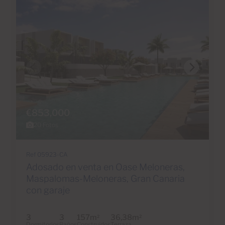
€853,000
20 Fotos
Ref 05923-CA
Adosado en venta en Oase Meloneras,
Maspalomas-Meloneras, Gran Canaria
con garaje
3
3
157m
36,38m
2
2
Dormitorios
Baños
Construidos
Terraza