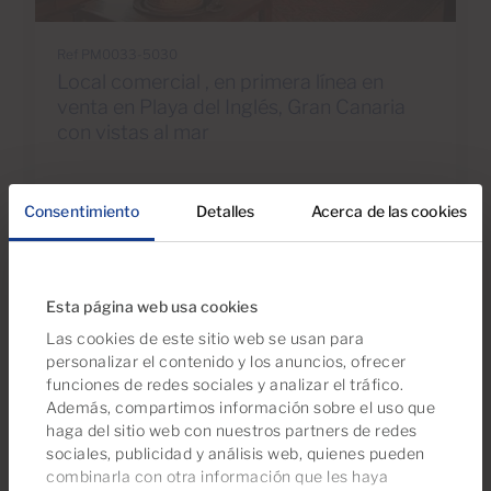
Ref PM0033-5030
Local comercial , en primera línea en
venta en Playa del Inglés, Gran Canaria
con vistas al mar
2
102m
30m
2
2
Baños
Construidos
Terraza
Consentimiento
Detalles
Acerca de las cookies
Esta página web usa cookies
Las cookies de este sitio web se usan para
personalizar el contenido y los anuncios, ofrecer
funciones de redes sociales y analizar el tráfico.
Además, compartimos información sobre el uso que
haga del sitio web con nuestros partners de redes
sociales, publicidad y análisis web, quienes pueden
combinarla con otra información que les haya