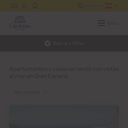
Referencia
info@cardenas-
+34
+34
Español
grancanaria.com
928
928
150
150
Menu
650
650
Buscar y filtrar
Apartamentos y casas en venta con vistas
al mar en Gran Canaria