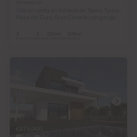
Ref 06098-CA
Villa en venta en Venecia de Tauro, Tauro-
Playa del Cura, Gran Canaria con garaje
3
3
256m
328m
2
2
Dormitorios
Baños
Construidos
Terraza
€875,000
15 Fotos
Video