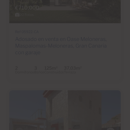
€710,000
20 Fotos
Ref 05922-CA
Adosado en venta en Oase Meloneras,
Maspalomas-Meloneras, Gran Canaria
con garaje
2
3
125m
37,03m
2
2
Dormitorios
Baños
Construidos
Terraza