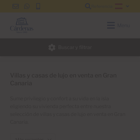
Referencia
info@cardenas-
+34
+34
Español
grancanaria.com
928
928
150
150
Menu
650
650
Buscar y filtrar
Villas y casas de lujo en venta en Gran
Canaria
Sume privilegio y confort a su vida en la isla
eligiendo su vivienda perfecta entre nuestra
selección de villas y casas de lujo en venta en Gran
Canaria.