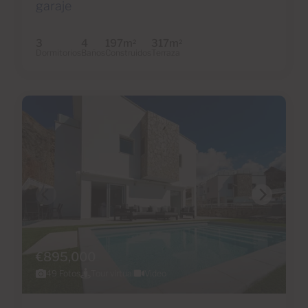
garaje
3
4
197m
317m
2
2
Dormitorios
Baños
Construidos
Terraza
€895,000
49 Fotos
Tour virtual
Video