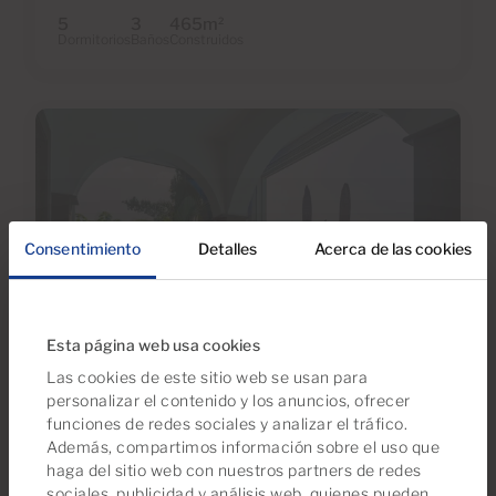
5
3
465m
2
Dormitorios
Baños
Construidos
Consentimiento
Detalles
Acerca de las cookies
Esta página web usa cookies
€1,290,000
Las cookies de este sitio web se usan para
71 Fotos
personalizar el contenido y los anuncios, ofrecer
funciones de redes sociales y analizar el tráfico.
Además, compartimos información sobre el uso que
Ref 05486
haga del sitio web con nuestros partners de redes
Chalet en venta en Maspalomas-
sociales, publicidad y análisis web, quienes pueden