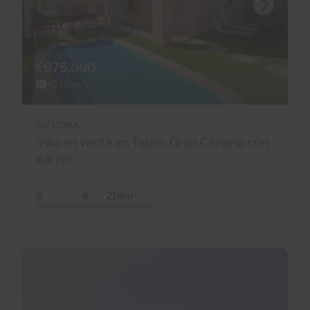
€975,000
40 Fotos
Ref V798A
Villa en venta en Tauro, Gran Canaria con
garaje
5
4
216m
2
Dormitorios
Baños
Construidos