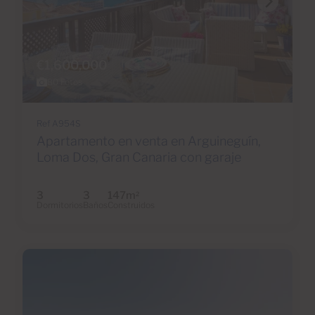
€1,600,000
80 Fotos
Ref A954S
Apartamento en venta en Arguineguín,
Loma Dos, Gran Canaria con garaje
3
3
147m
2
Dormitorios
Baños
Construidos