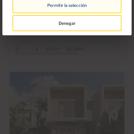
Permitir la selección
Ref 05923-CA
Adosado en venta en Oase Meloneras,
Denegar
Maspalomas-Meloneras, Gran Canaria
con garaje
3
3
157m
36,38m
2
2
Dormitorios
Baños
Construidos
Terraza