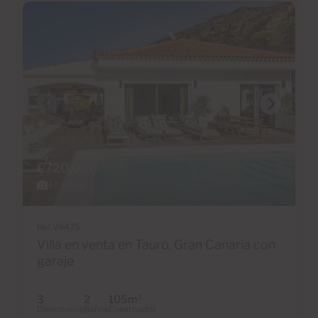
€720,000
43 Fotos
Ref V947S
Villa en venta en Tauro, Gran Canaria con
garaje
3
2
105m
2
Dormitorios
Baños
Construidos