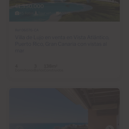
€1,350,000
45 Fotos
Tour virtual
Video
Ref 06076-CA
Villa de Lujo en venta en Vista Atlántico,
Puerto Rico, Gran Canaria con vistas al
mar
4
3
138m
2
Dormitorios
Baños
Construidos