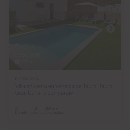
€950,000
47 Fotos
Ref 06032-CA
Villa en venta en Venecia de Tauro, Tauro,
Gran Canaria con garaje
3
3
284m
2
Dormitorios
Baños
Construidos