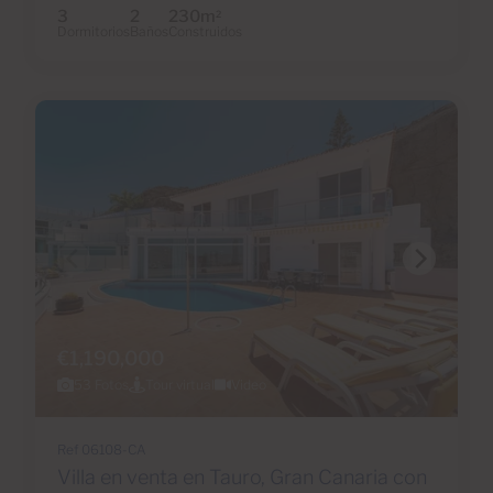
3
2
230m
2
Dormitorios
Baños
Construidos
€1,190,000
53 Fotos
Tour virtual
Video
Ref 06108-CA
Villa en venta en Tauro, Gran Canaria con