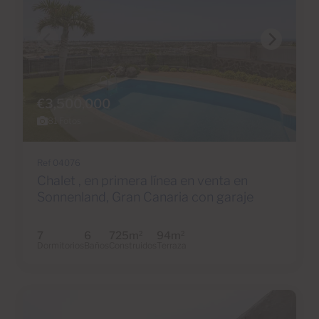
€3,500,000
81 Fotos
Ref 04076
Chalet , en primera línea en venta en
Sonnenland, Gran Canaria con garaje
7
6
725m
94m
2
2
Dormitorios
Baños
Construidos
Terraza