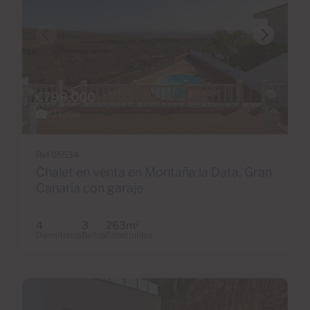
€798,000
42 Fotos
Ref 05534
Chalet en venta en Montaña la Data, Gran
Canaria con garaje
4
3
263m
2
Dormitorios
Baños
Construidos