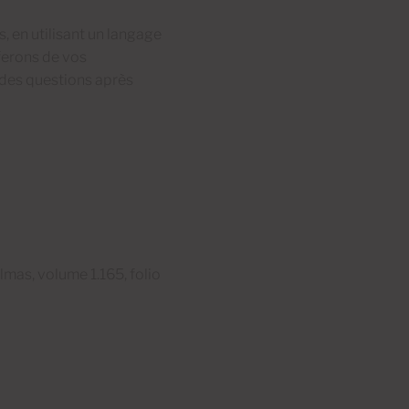
 en utilisant un langage
ferons de vos
 des questions après
mas, volume 1.165, folio