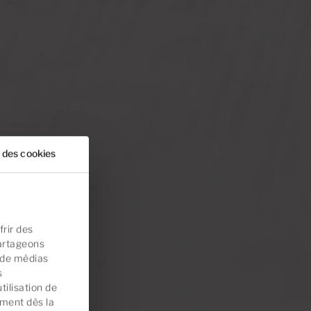
 des cookies
rir des
partageons
s de médias
s
tilisation de
ement dès la