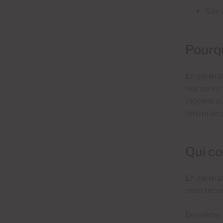
Site
Pourqu
En général
nos servic
moyens aut
l’envoi de
Qui co
En général
nous recue
De même, a