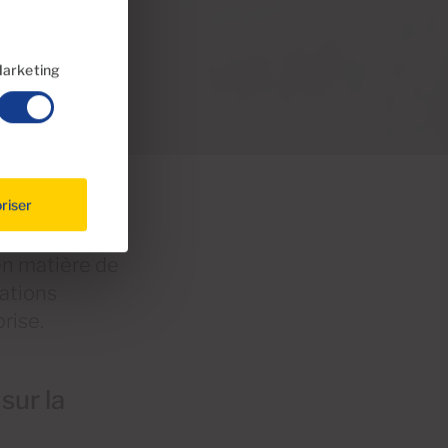
arketing
riser
en matière de
ations
rise.
sur la