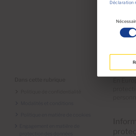
Déclaration 
Sélection
du
Nécessai
consentement
R
Dans cette rubrique
En Europ
protect
Politique de confidentialité
personne
Modalités et conditions
Politique en matière de cookies
Inform
Engagement en matière de
protec
protection des données