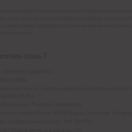
s transparents et vous donnerons le contrôle de vos données,
des choix clairs qui vous permettront de décider ce que nous 
ns personnelles. N’hésitez pas à nous demander si vous avez
es informations.
ommes-nous ?
: Cárdenas y Chagrin S.L.
: B35102854
stre du commerce : inscrit au registre du commerce de Las Pal
 page GC-10.351.
vité principale : Promotion immobilière.
sse : c/ La lajilla nº5 bajo, 35120 Mogán, Las Palmas, Espagne.
ro de téléphone du contact : 928 150 650
riel : info@cardenas-grancanaria.com