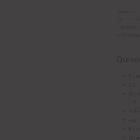
Nous seron
simple et 
informatio
avoir lu c
Qui s
Nom 
CIF 
Regi
221,
Acti
Adre
Numé
Cour