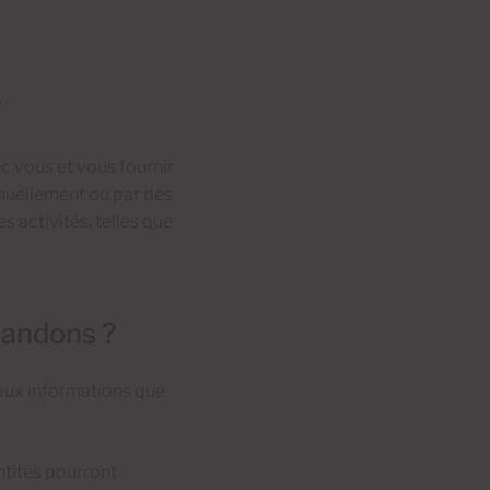
?
c vous et vous fournir
anuellement ou par des
 activités, telles que
mandons ?
 aux informations que
ntités pourront