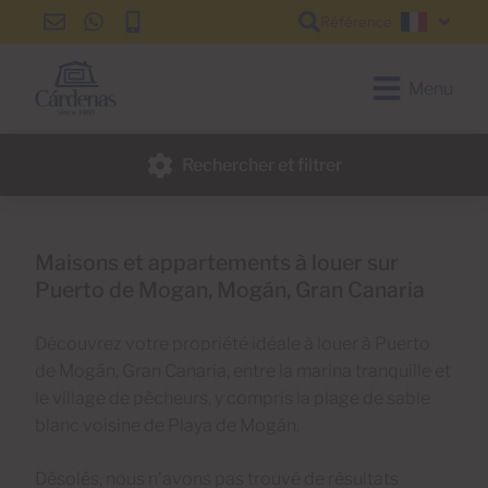
Référence
info@cardenas-
+34
+34
Françai
grancanaria.com
928
928
150
150
Menu
650
650
Rechercher et filtrer
Maisons et appartements à louer sur
Puerto de Mogan, Mogán, Gran Canaria
Découvrez votre propriété idéale à louer à Puerto
de Mogán, Gran Canaria, entre la marina tranquille et
le village de pêcheurs, y compris la plage de sable
blanc voisine de Playa de Mogán.
Désolés, nous n'avons pas trouvé de résultats