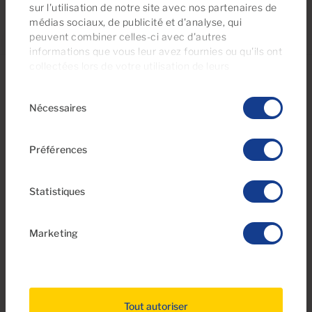
sur l'utilisation de notre site avec nos partenaires de
médias sociaux, de publicité et d'analyse, qui
peuvent combiner celles-ci avec d'autres
informations que vous leur avez fournies ou qu'ils ont
collectées lors de votre utilisation de leurs
services. À tout moment, vous pouvez modifier ou
Sélection
retirer votre consentement dès la
Déclaration
Nécessaires
du
relative aux cookies
sur notre site web.
consentement
Préférences
Statistiques
Marketing
Découvrez les appartements Sea
Tout autoriser