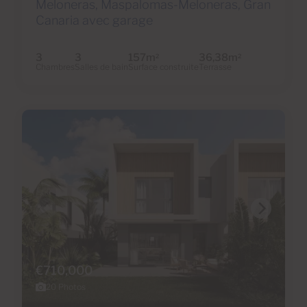
Meloneras, Maspalomas-Meloneras, Gran
Canaria avec garage
3
3
157m
36,38m
2
2
Chambres
Salles de bain
Surface construite
Terrasse
€710,000
20 Photos