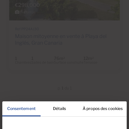
€298,000
18 Photos
Ref PP24AJ30
Maison mitoyenne en vente à Playa del
Inglés, Gran Canaria
1
1
76m
12m
2
2
Chambres
Salles de bain
Surface construite
Terrasse
p.
1
du 1
Consentement
Détails
À propos des cookies
Vous recherchez d'autres options ?
Explorez nos types de propriétés