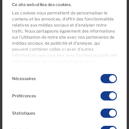
Ce site web utilise des cookies.
Appartaments de ville
Appartements
Les cookies nous permettent de personnaliser le
Bungalows
Bâtiments et complexes
contenu et les annonces, d'offrir des fonctionnalités
relatives aux médias sociaux et d'analyser notre
Chalets
Garages et Débarras
trafic. Nous partageons également des informations
sur l'utilisation de notre site avec nos partenaires de
Locaux commerciaux
Maisons
médias sociaux, de publicité et d'analyse, qui
Maisons de campagne
Penthouses
peuvent combiner celles-ci avec d'autres
informations que vous leur avez fournies ou qu'ils ont
Studios
Terrains
collectées lors de votre utilisation de leurs
Villas
services. À tout moment, vous pouvez modifier ou
Sélection
retirer votre consentement dès la
Déclaration
Nécessaires
du
relative aux cookies
sur notre site web.
consentement
Préférences
Le fait d’avoir deux ou même trois étages
Statistiques
offre des possibilités infinies pour une vie
familiale spacieuse et permet d’accueillir