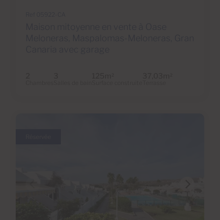
Ref 05922-CA
Maison mitoyenne en vente à Oase
Meloneras, Maspalomas-Meloneras, Gran
Canaria avec garage
2
3
125m
37,03m
2
2
Chambres
Salles de bain
Surface construite
Terrasse
Réservée