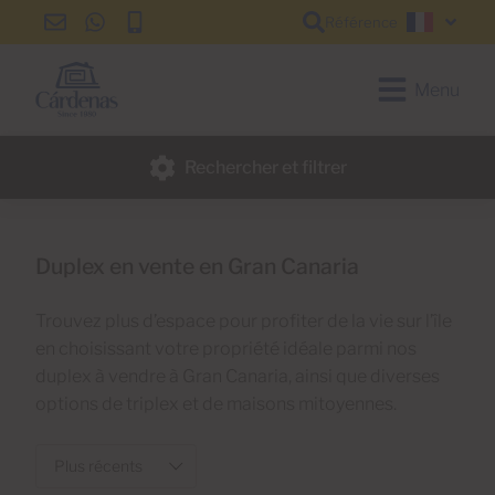
Référence
info@cardenas-
+34
+34
Françai
grancanaria.com
928
928
150
150
Menu
650
650
Rechercher et filtrer
Duplex en vente en Gran Canaria
Trouvez plus d’espace pour profiter de la vie sur l’île
en choisissant votre propriété idéale parmi nos
duplex à vendre à Gran Canaria, ainsi que diverses
options de triplex et de maisons mitoyennes.