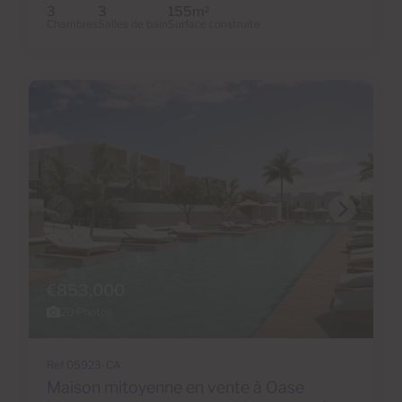
3
3
155m
2
Chambres
Salles de bain
Surface construite
€853,000
20 Photos
Ref 05923-CA
Maison mitoyenne en vente à Oase