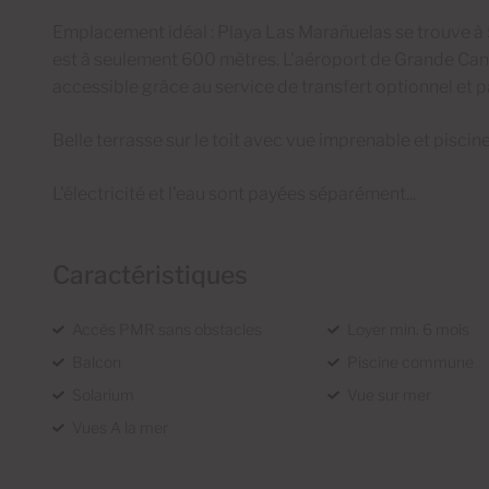
Emplacement idéal : Playa Las Marañuelas se trouve à 
est à seulement 600 mètres. L'aéroport de Grande Canar
accessible grâce au service de transfert optionnel et 
Belle terrasse sur le toit avec vue imprenable et pisc
L'électricité et l'eau sont payées séparément...
Caractéristiques
Accès PMR sans obstacles
Loyer min. 6 mois
Balcon
Piscine commune
Solarium
Vue sur mer
Vues A la mer