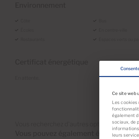
Environnement
Côte
Bus
Écoles
En centre-ville
Restaurants
Espaces verts ou pa
Certificat énergétique
Consent
En attente.
Ce site web u
Les cookies 
fonctionnali
également de
sociaux, de 
Vous recherchez d'autres options ?
informations 
Vous pouvez également être intéressé
leurs servic