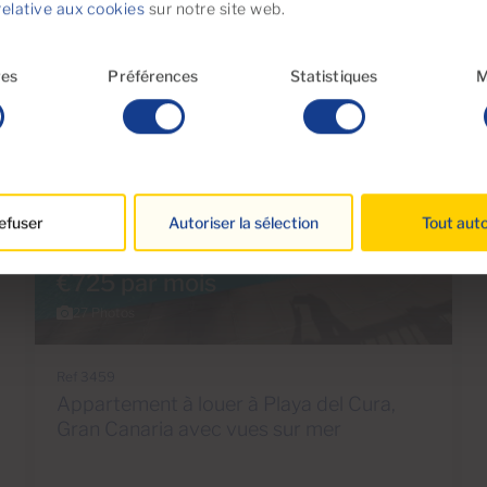
relative aux cookies
sur notre site web.
res
Préférences
Statistiques
M
Réservée
efuser
Autoriser la sélection
Tout auto
€725 par mois
27 Photos
Ref 3459
Appartement à louer à Playa del Cura,
Gran Canaria avec vues sur mer