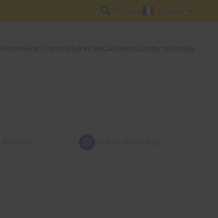
Référence
Français
Vendre
Gran Canaria
Services
Cárdenas
Contactez-nous
 150 650
Chat de WhatsApp
r