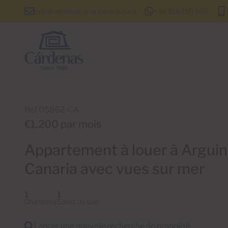
info@cardenas-grancanaria.com
+34 928 150 650
Ref 05862-CA
€1,200 par mois
Appartement à louer à Arguin
Canaria avec vues sur mer
1
1
Chambres
Salles de bain
Lancer une nouvelle recherche de propriété