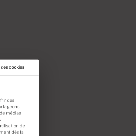
 des cookies
rir des
partageons
s de médias
s
tilisation de
ement dès la