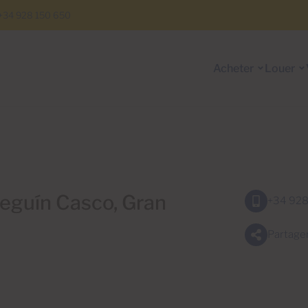
+34 928 150 650
Acheter
Louer
eguín Casco, Gran
+34 928
Partage