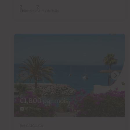
2
2
Chambres
Salles de bain
€1,800 par mois
26 Photos
Ref 06104-CA