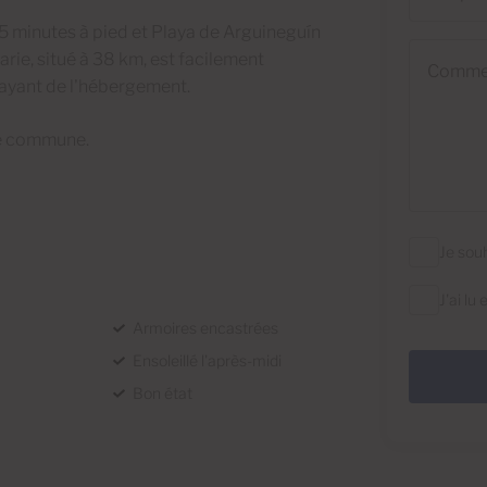
5 minutes à pied et Playa de Arguineguín
Commentai
ie, situé à 38 km, est facilement
payant de l'hébergement.
ine commune.
Je sou
J'ai lu
Armoires encastrées
Ensoleillé l'après-midi
Bon état