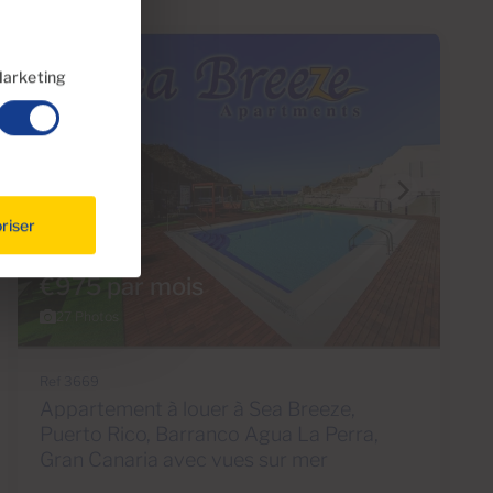
arketing
riser
€975 par mois
27 Photos
Ref 3669
Appartement à louer à Sea Breeze,
Puerto Rico, Barranco Agua La Perra,
Gran Canaria avec vues sur mer