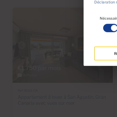
Déclaration 
Sélection
du
Nécessai
consentement
R
€1,750 par mois
28 Photos
Ref 06112-CA
Appartement à louer à San Agustín, Gran
Canaria avec vues sur mer