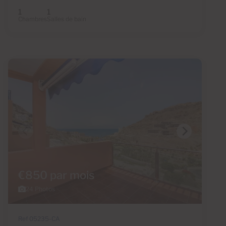
1
1
Chambres
Salles de bain
€850 par mois
24 Photos
Ref 05235-CA