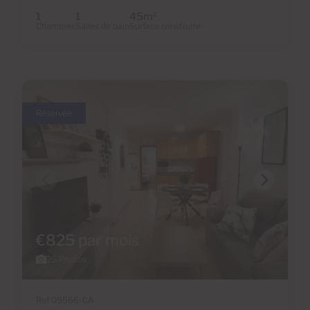
1
1
45m
2
Chambres
Salles de bain
Surface construite
Réservée
€825 par mois
25 Photos
Ref 05566-CA