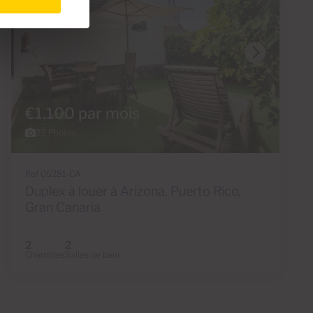
€1,100 par mois
23 Photos
Ref 05281-CA
Duplex à louer à Arizona, Puerto Rico,
Gran Canaria
2
2
Chambres
Salles de bain