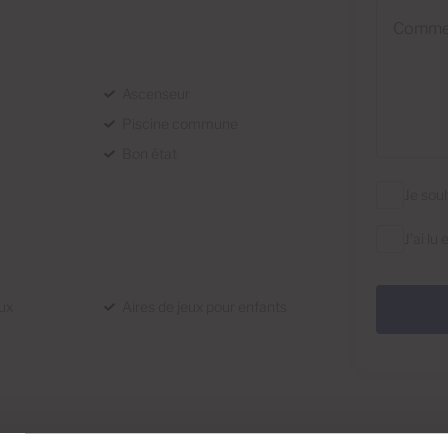
Commentai
Ascenseur
Piscine commune
Bon état
Je sou
J'ai lu
ux
Aires de jeux pour enfants