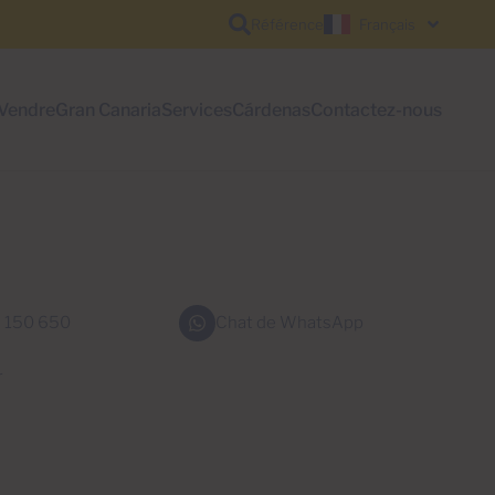
Référence
Français
Vendre
Gran Canaria
Services
Cárdenas
Contactez-nous
 150 650
Chat de WhatsApp
r