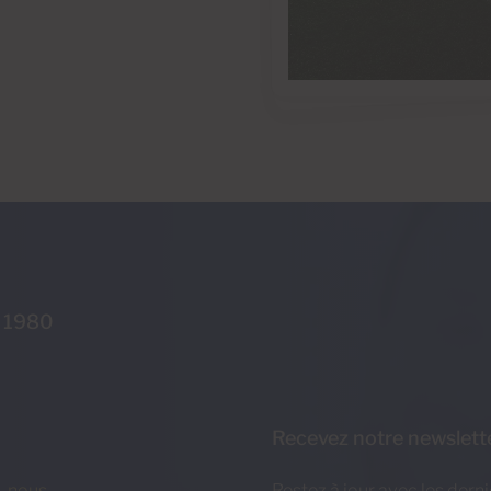
s 1980
Recevez notre newslett
z-nous
Restez à jour avec les dern