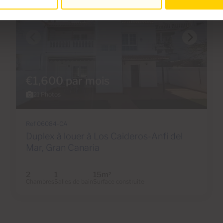
€1,600 par mois
21 Photos
Ref 06084-CA
Duplex à louer à Los Caideros-Anfi del
Mar, Gran Canaria
2
1
15m
2
Chambres
Salles de bain
Surface construite