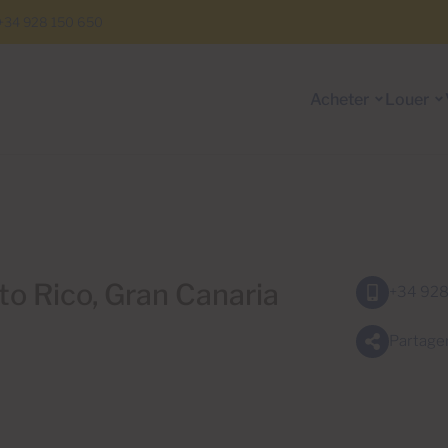
+34 928 150 650
Acheter
Louer
to Rico, Gran Canaria
+34 928
Partage