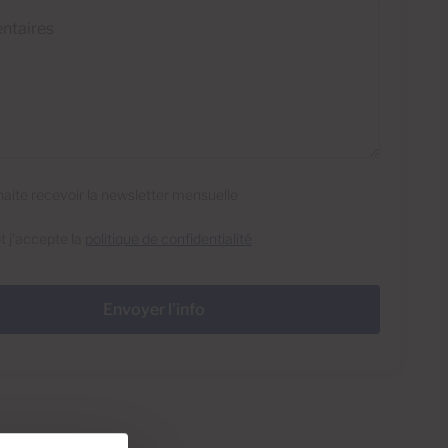
res
haite recevoir la newsletter mensuelle
 et j'accepte la
politique de confidentialité
Envoyer l'info