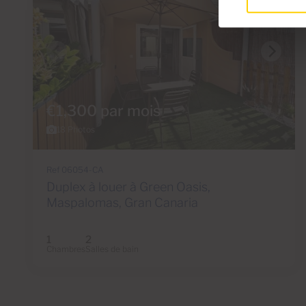
€1,300 par mois
18 Photos
Ref 06054-CA
Duplex à louer à Green Oasis,
Maspalomas, Gran Canaria
1
2
Chambres
Salles de bain