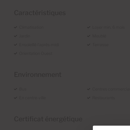
Caractéristiques
Climatisation
Loyer min. 6 mois
Jardin
Meublé
Ensoleillé l'après-midi
Terrasse
Orientation Ouest
Environnement
Bus
Centres commercia
En centre-ville
Restaurants
Certificat énergétique