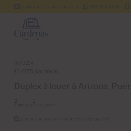
info@cardenas-grancanaria.com
+34 928 150 650
Ref 3294
€1,075 par mois
Duplex à louer à Arizona, Puer
2
2
Chambres
Salles de bain
Lancer une nouvelle recherche de propriété