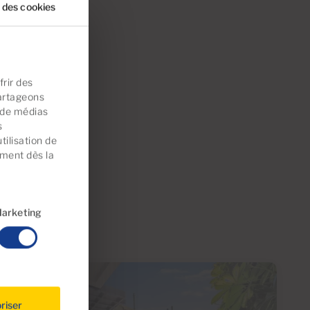
 des cookies
rir des
partageons
s de médias
s
tilisation de
ement dès la
arketing
Réservée
riser