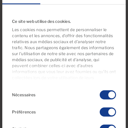
Ce site web utilise des cookies.
Les cookies nous permettent de personnaliser le
contenu et les annonces, d'offrir des fonctionnalités
relatives aux médias sociaux et d'analyser notre
trafic. Nous partageons également des informations
€253,000
sur l'utilisation de notre site avec nos partenaires de
11 Photos
médias sociaux, de publicité et d'analyse, qui
peuvent combiner celles-ci avec d'autres
informations que vous leur avez fournies ou qu'ils ont
Ref PP26AJ21
collectées lors de votre utilisation de leurs
Appartement en vente à Playa del Inglés,
services. À tout moment, vous pouvez modifier ou
Gran Canaria
Sélection
retirer votre consentement dès la
Déclaration
Nécessaires
du
relative aux cookies
sur notre site web.
consentement
1
1
40m
2
Chambres
Salles de bain
Surface construite
Préférences