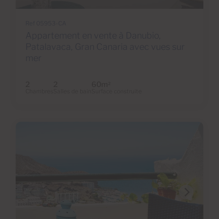
Ref 05953-CA
Appartement en vente à Danubio,
Patalavaca, Gran Canaria avec vues sur
mer
2
2
60m
2
Chambres
Salles de bain
Surface construite