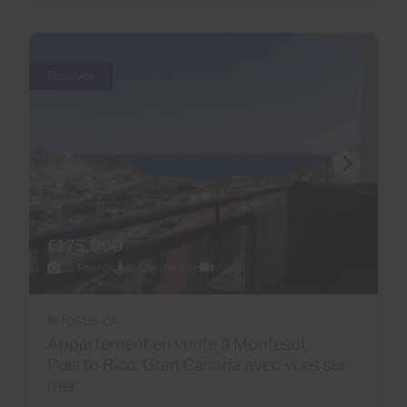
Réservée
€175,000
25 Photos
Visite virtuelle
Vidéo
Ref 06115-CA
Appartement en vente à Montesol,
Puerto Rico, Gran Canaria avec vues sur
mer