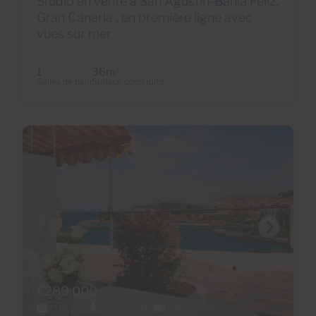
Studio en vente à San Agustín-Bahía Feliz,
Gran Canaria , en première ligne avec
vues sur mer
1
36m
2
Salles de bain
Surface construite
€289,000
27 Photos
Visite virtuelle
Vidéo