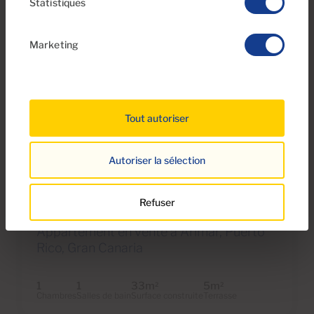
Statistiques
Marketing
Tout autoriser
€169,500
Autoriser la sélection
22 Photos
Visite virtuelle
Vidéo
Refuser
Ref 06111-CA
Appartement en vente à Arimar, Puerto
Rico, Gran Canaria
1
1
33m
5m
2
2
Chambres
Salles de bain
Surface construite
Terrasse