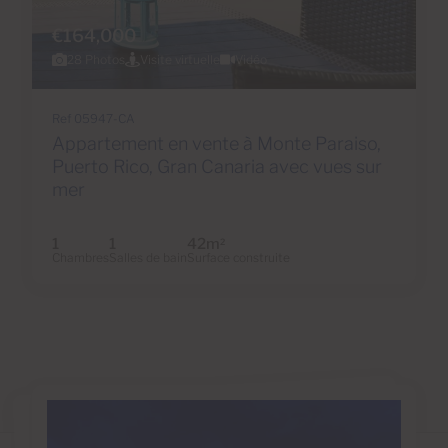
€164,000
28 Photos
Visite virtuelle
Vidéo
Ref 05947-CA
Appartement en vente à Monte Paraiso,
Puerto Rico, Gran Canaria avec vues sur
mer
1
1
42m
2
Chambres
Salles de bain
Surface construite