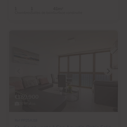
1
1
41m
2
Chambres
Salles de bain
Surface construite
€189,900
26 Photos
Ref PP25AJ18