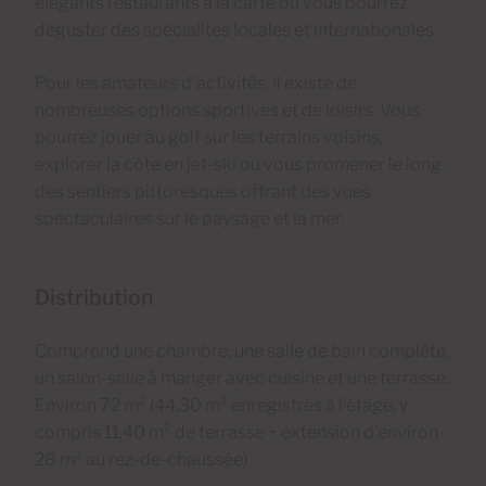
élégants restaurants à la carte où vous pourrez
déguster des spécialités locales et internationales.
Pour les amateurs d'activités, il existe de
nombreuses options sportives et de loisirs. Vous
pourrez jouer au golf sur les terrains voisins,
explorer la côte en jet-ski ou vous promener le long
des sentiers pittoresques offrant des vues
spectaculaires sur le paysage et la mer.
Distribution
Comprend une chambre, une salle de bain complète,
un salon-salle à manger avec cuisine et une terrasse.
Environ 72 m² (44,30 m² enregistrés à l'étage, y
compris 11,40 m² de terrasse + extension d'environ
28 m² au rez-de-chaussée)