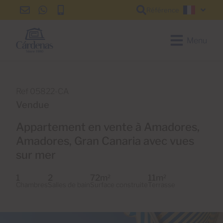
Référence
info@cardenas-
+34
+34
Françai
grancanaria.com
928
928
150
150
Menu
650
650
Ref 05822-CA
Vendue
Appartement en vente à Amadores,
Amadores, Gran Canaria avec vues
sur mer
1
2
72m
11m
2
2
Chambres
Salles de bain
Surface construite
Terrasse