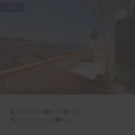
Vendue
30 Photos
Visite virtuelle
Vidéo
Carte
Vue aérienne 360°
Plans