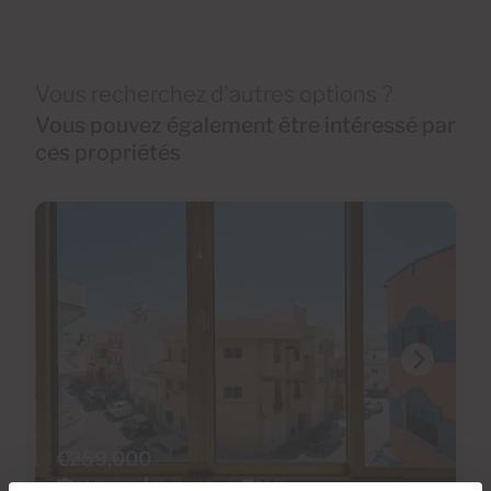
Vous recherchez d'autres options ?
Vous pouvez également être intéressé par
ces propriétés
€259,000
44 Photos
Visite virtuelle
Vidéo