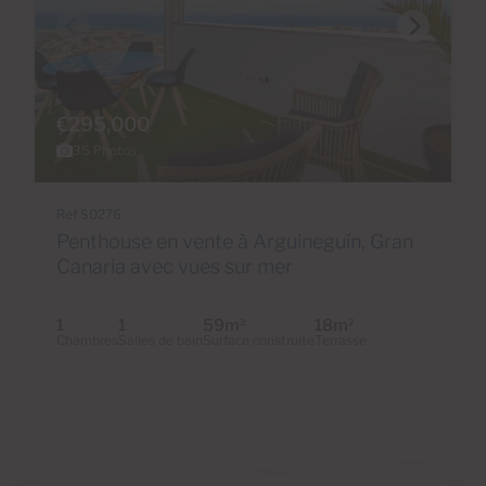
€295,000
35 Photos
Ref S0276
Penthouse en vente à Arguineguín, Gran
Canaria avec vues sur mer
1
1
59m
18m
2
2
Chambres
Salles de bain
Surface construite
Terrasse