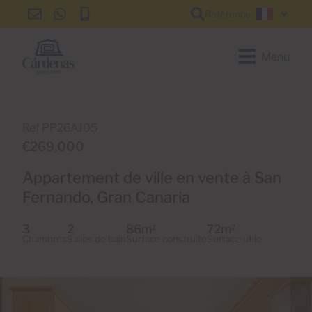
Référence
info@cardenas-
+34
+34
Françai
grancanaria.com
928
928
150
150
Menu
650
650
Ref PP26AJ05
€269,000
Appartement de ville en vente à San
Fernando, Gran Canaria
3
2
86m
72m
2
2
Chambres
Salles de bain
Surface construite
Surface utile