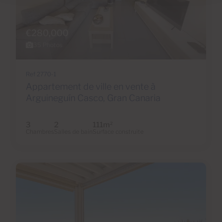
€280,000
35 Photos
Ref 2770-1
Appartement de ville en vente à
Arguineguín Casco, Gran Canaria
3
2
111m
2
Chambres
Salles de bain
Surface construite