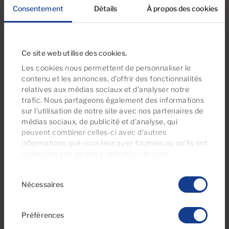
Consentement
Détails
À propos des cookies
Ref 06079-CA
Appartement de ville en vente à El
Tablero, Gran Canaria
Ce site web utilise des cookies.
Les cookies nous permettent de personnaliser le
contenu et les annonces, d'offrir des fonctionnalités
3
1
100m
2
Chambres
Salles de bain
Surface construite
relatives aux médias sociaux et d'analyser notre
trafic. Nous partageons également des informations
sur l'utilisation de notre site avec nos partenaires de
médias sociaux, de publicité et d'analyse, qui
peuvent combiner celles-ci avec d'autres
informations que vous leur avez fournies ou qu'ils ont
collectées lors de votre utilisation de leurs
services. À tout moment, vous pouvez modifier ou
Sélection
retirer votre consentement dès la
Déclaration
Nécessaires
du
relative aux cookies
sur notre site web.
consentement
Préférences