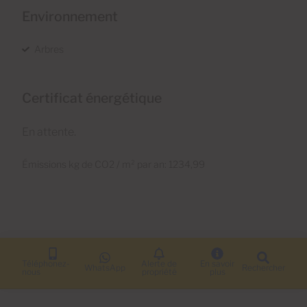
Environnement
Arbres
Certificat énergétique
En attente.
Émissions kg de CO2 / m² par an: 1234,99
Téléphonez-
Alerte de
En savoir
WhatsApp
Rechercher
nous
propriété
plus