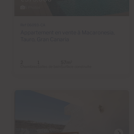
6 Photos
Ref 06093-CA
Appartement en vente à Macaronesia,
Tauro, Gran Canaria
2
1
57m
2
Chambres
Salles de bain
Surface construite