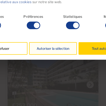
relative aux cookies
sur notre site web.
res
Préférences
Statistiques
M
 par ces propriétés
efuser
Autoriser la sélection
Tout auto
€253,000