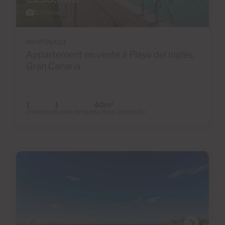
11 Photos
Ref PP26AJ21
Appartement en vente à Playa del Inglés,
Gran Canaria
1
1
40m
2
Chambres
Salles de bain
Surface construite