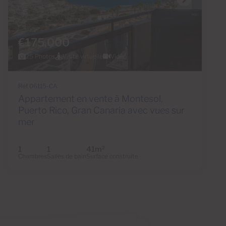
€175,000
25 Photos
Visite virtuelle
Vidéo
Ref 06115-CA
Appartement en vente à Montesol,
Puerto Rico, Gran Canaria avec vues sur
mer
1
1
41m
2
Chambres
Salles de bain
Surface construite