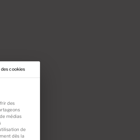
 des cookies
rir des
partageons
s de médias
s
tilisation de
ement dès la