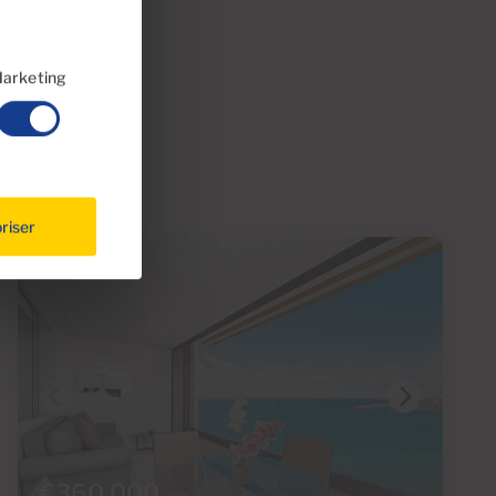
arketing
riser
€360,000