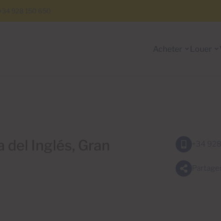
+34 928 150 650
Acheter
Louer
 del Inglés, Gran
+34 928
Partage