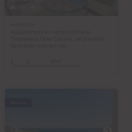
21 Photos
Vidéo
Ref 06100-CA
Appartement en vente à Doñana,
Patalavaca, Gran Canaria , en première
ligne avec vues sur mer
2
1
57m
2
Chambres
Salles de bain
Surface construite
Réservée