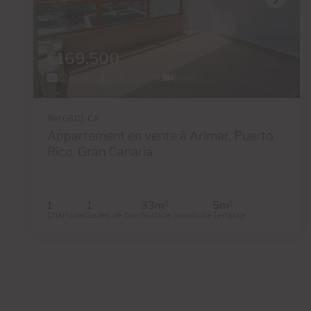
€169,500
22 Photos
Visite virtuelle
Vidéo
Ref 06111-CA
Appartement en vente à Arimar, Puerto
Rico, Gran Canaria
1
1
33m
5m
2
2
Chambres
Salles de bain
Surface construite
Terrasse