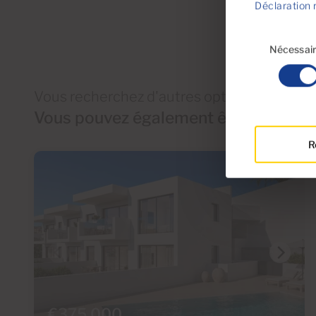
Déclaration 
Sélection
du
Nécessai
consentement
Vous recherchez d'autres options ?
Vous pouvez également être intéressé
R
€375,000