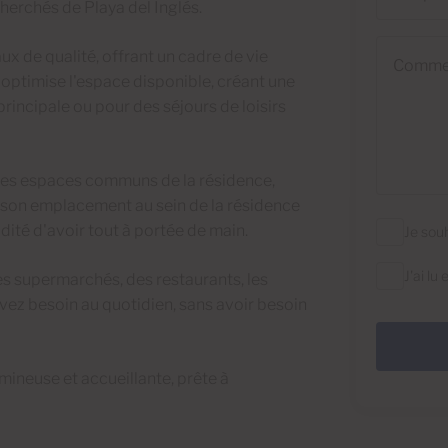
herchés de Playa del Inglés.
Commentai
x de qualité, offrant un cadre de vie
optimise l'espace disponible, créant une
incipale ou pour des séjours de loisirs
t les espaces communs de la résidence,
, son emplacement au sein de la résidence
ité d'avoir tout à portée de main.
Je sou
J'ai lu
es supermarchés, des restaurants, les
vez besoin au quotidien, sans avoir besoin
mineuse et accueillante, prête à