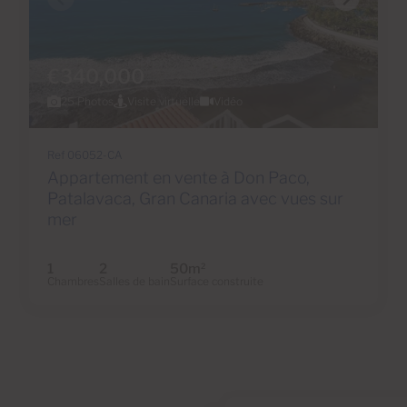
€340,000
25 Photos
Visite virtuelle
Vidéo
Ref 06052-CA
Appartement en vente à Don Paco,
Patalavaca, Gran Canaria avec vues sur
mer
1
2
50m
2
Chambres
Salles de bain
Surface construite