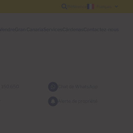
Référence
Français
Vendre
Gran Canaria
Services
Cárdenas
Contactez-nous
 150 650
Chat de WhatsApp
r
Alerte de propriété