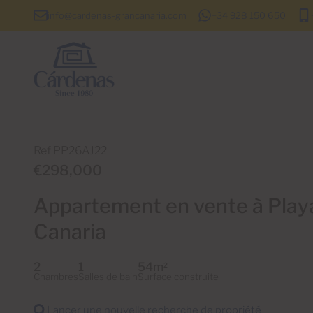
info@cardenas-grancanaria.com
+34 928 150 650
Ref PP26AJ22
€298,000
Appartement en vente à Playa
Canaria
2
1
54m
2
Chambres
Salles de bain
Surface construite
Lancer une nouvelle recherche de propriété