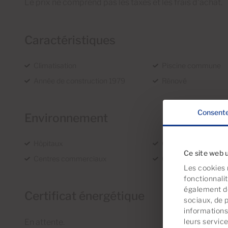
Le prix ne comprend pas les taxes et les frais d'achat.
Caractéristiques
Climatisation
Piscine commune
Année de construction 1979
Rénové
Consent
Environnement
Hôpitaux
Golf
Ce site web u
Centres commerciaux
Centre médical
Les cookies 
fonctionnali
également de
Certificat énergétique
sociaux, de 
informations 
leurs servic
En attente.