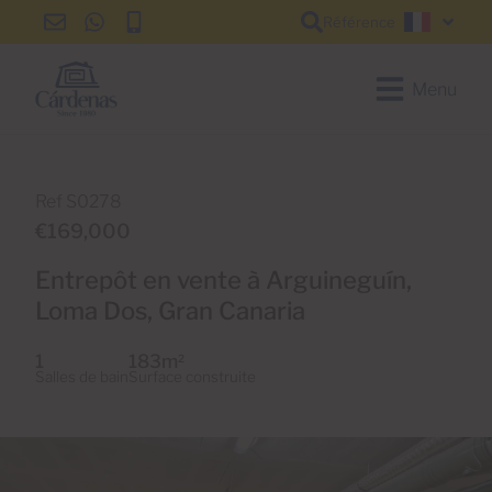
Référence
info@cardenas-
+34
+34
Françai
grancanaria.com
928
928
150
150
Menu
650
650
Ref S0278
€169,000
Entrepôt en vente à Arguineguín,
Loma Dos, Gran Canaria
1
183m
2
Salles de bain
Surface construite