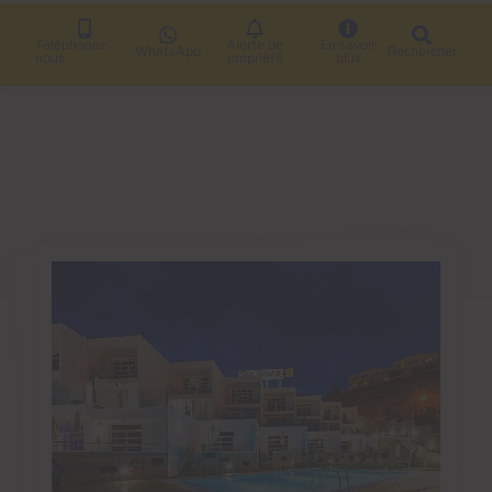
Téléphonez-
Alerte de
En savoir
WhatsApp
Rechercher
nous
propriété
plus