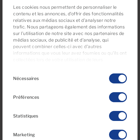
Les cookies nous permettent de personnaliser le
Montant mensuel de charges de copropriété: €100
contenu et les annonces, d'offrir des fonctionnalités
relatives aux médias sociaux et d'analyser notre
Le prix ne comprend pas les taxes et les frais
trafic. Nous partageons également des informations
sur l'utilisation de notre site avec nos partenaires de
d'achat.
médias sociaux, de publicité et d'analyse, qui
peuvent combiner celles-ci avec d'autres
informations que vous leur avez fournies ou qu'ils ont
Caractéristiques
collectées lors de votre utilisation de leurs
services. À tout moment, vous pouvez modifier ou
Sélection
Lumineux
retirer votre consentement dès la
Déclaration
Nécessaires
du
relative aux cookies
sur notre site web.
Piscine commune
consentement
Hauts plafonds
Préférences
Rénové
Statistiques
Environnement
Marketing
Centres commerciaux