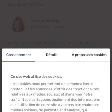
sud-ouest de l’île.
Yvonne Weerts
Cardenas Immobilier
Il s’agit d’un ensemble moderne de propriétés
privées construites autour d’une marina exclusive,
Consentement
Détails
À propos des cookies
avec des paysages de montagne d’un côté et
Meloneras et l’Atlantique de l’autre. Notre sélection
de logements comprend des appartements de luxe,
des bungalows, des villas et des maisons qui
Ce site web utilise des cookies.
bénéficient d’une sécurité élevée et d’excellentes
Les cookies nous permettent de personnaliser le
installations, notamment le Club nautique de La
contenu et les annonces, d'offrir des fonctionnalités
Punta. Si vous avez un bateau, vous pouvez explorer
relatives aux médias sociaux et d'analyser notre
les plages de toute Gran Canaria. En ce qui concerne
trafic. Nous partageons également des informations
sur l'utilisation de notre site avec nos partenaires de
les options locales, la plage est juste au seuil de la
médias sociaux, de publicité et d'analyse, qui
porte, et à l’ouest il y a plusieurs petites baies