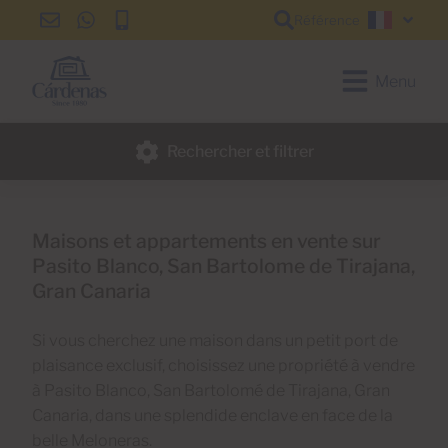
Référence
info@cardenas-
+34
+34
Françai
grancanaria.com
928
928
150
150
Menu
650
650
Rechercher et filtrer
Maisons et appartements en vente sur
Pasito Blanco, San Bartolome de Tirajana,
Gran Canaria
Si vous cherchez une maison dans un petit port de
plaisance exclusif, choisissez une propriété à vendre
à Pasito Blanco, San Bartolomé de Tirajana, Gran
Canaria, dans une splendide enclave en face de la
belle Meloneras.