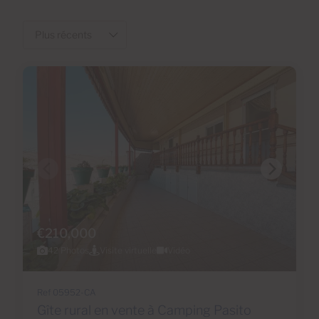
€210,000
42 Photos
Visite virtuelle
Vidéo
Ref 05952-CA
Gîte rural en vente à Camping Pasito