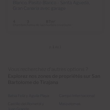
Blanco, Pasito Blanco - Santa Agueda,
Gran Canaria avec garage
4
3
87m
2
Chambres
Salles de bain
Surface construite
p.
1
du 1
Vous recherchez d'autres options ?
Explorez nos zones de propriétés sur San
Bartolome de Tirajana
Bahia Feliz y Aguila Playa
Campo Internacional
Castillo del Romeral y
Maspalomas
Juan Grande