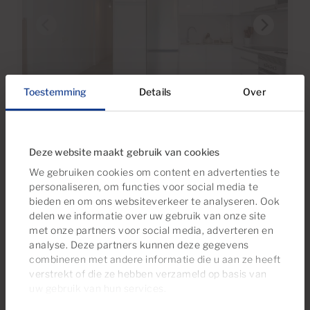
€340,000
Toestemming
Details
Over
40 Foto's
Ref MS-1587
Deze website maakt gebruik van cookies
Appartement te koop in Arguineguín,
We gebruiken cookies om content en advertenties te
Gran Canaria
personaliseren, om functies voor social media te
bieden en om ons websiteverkeer te analyseren. Ook
2
1
63m
7m
delen we informatie over uw gebruik van onze site
2
2
Slaapkamers
Badkamers
Totale oppervlakte
Terras
met onze partners voor social media, adverteren en
analyse. Deze partners kunnen deze gegevens
combineren met andere informatie die u aan ze heeft
verstrekt of die ze hebben verzameld op basis van
uw gebruik van hun services.