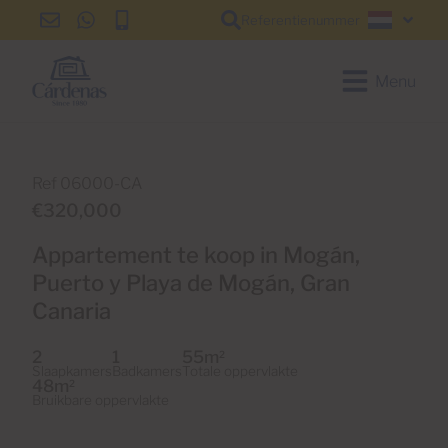
Referentienummer
info@cardenas-
+34
+34
Nederl
grancanaria.com
928
928
150
150
Menu
650
650
Ref 06000-CA
€320,000
Appartement te koop in Mogán,
Puerto y Playa de Mogán, Gran
Canaria
2
1
55m
2
Slaapkamers
Badkamers
Totale oppervlakte
48m
2
Bruikbare oppervlakte