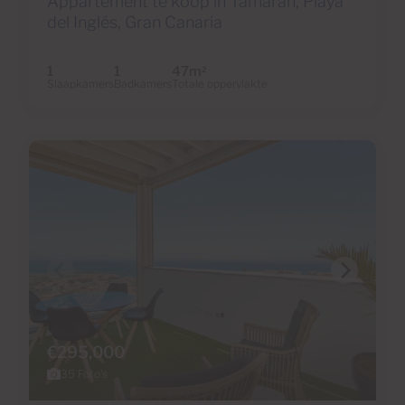
Appartement te koop in Tamaran, Playa
del Inglés, Gran Canaria
1
1
47m
2
Slaapkamers
Badkamers
Totale oppervlakte
€295,000
35 Foto's