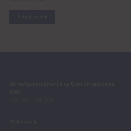
Schrijf u nu in!
Dé vastgoedreferentie op Gran Canaria sinds
1980
+34 928 150 650
Makelaardij