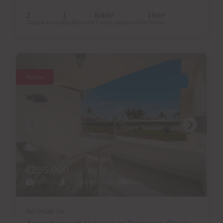
2
1
64m
14m
2
2
Slaapkamers
Badkamers
Totale oppervlakte
Terras
Nieuw
€295,000
36 Foto's
Virtuele rondleiding
Video
Ref 06118-CA