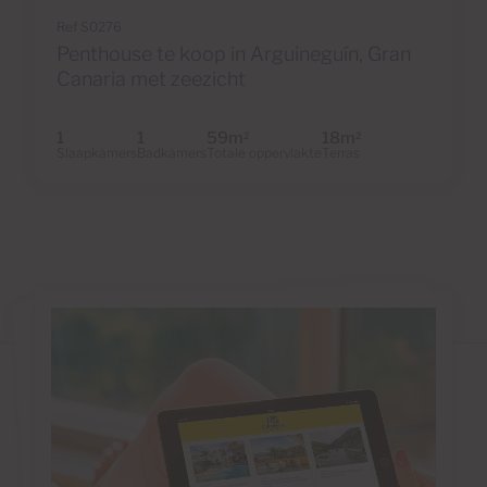
Ref S0276
Penthouse te koop in Arguineguín, Gran
Canaria met zeezicht
1
1
59m
18m
2
2
Slaapkamers
Badkamers
Totale oppervlakte
Terras