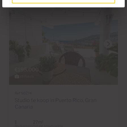
€195,000
38 Foto's
Ref S0274
Studio te koop in Puerto Rico, Gran
Canaria
1
27m
2
Badkamers
Totale oppervlakte