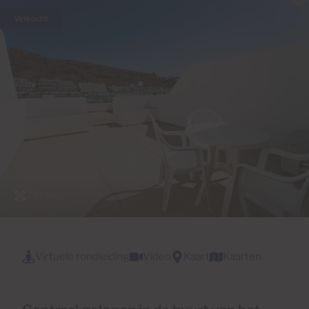
Verkocht
23 Foto's
Virtuele rondleiding
Video
Kaart
Kaarten