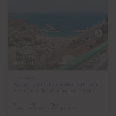
€179,000
28 Foto's
Virtuele rondleiding
Video
Ref 06110-CA
Appartement te koop in Monte Paraiso,
Puerto Rico, Gran Canaria met zeezicht
1
1
42m
2
Slaapkamers
Badkamers
Totale oppervlakte