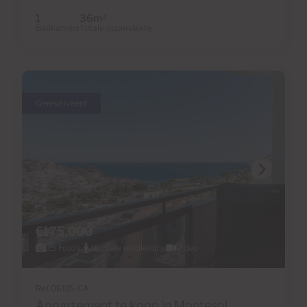
1
36m
2
Badkamers
Totale oppervlakte
Gereserveerd
€175,000
25 Foto's
Virtuele rondleiding
Video
Ref 06115-CA
Appartement te koop in Montesol,