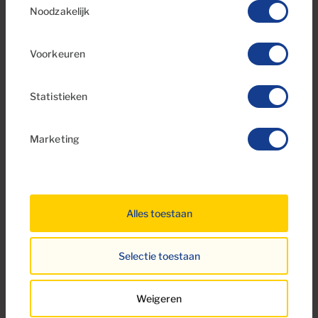
Noodzakelijk
Voorkeuren
€190,000
Statistieken
30 Foto's
Virtuele rondleiding
Video
Marketing
Ref 06080-CA
Studio , direct aan het water te koop in
Don Paco, Patalavaca, Gran Canaria
Alles toestaan
1
26m
2
Badkamers
Totale oppervlakte
Selectie toestaan
Weigeren