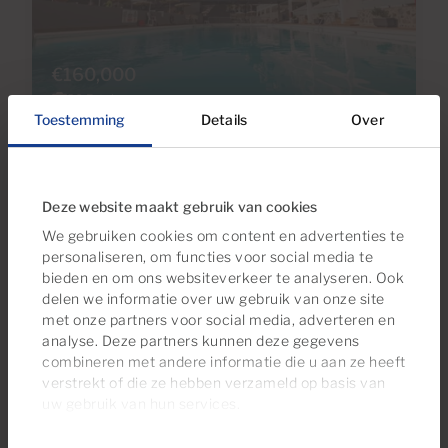
€160,000
30 Foto's
Toestemming
Details
Over
Ref 2746
Appartement te koop in Puerto Rico,
Gran Canaria met zeezicht
Deze website maakt gebruik van cookies
We gebruiken cookies om content en advertenties te
personaliseren, om functies voor social media te
1
1
30m
11,5m
2
2
Slaapkamers
Badkamers
Totale oppervlakte
Terras
bieden en om ons websiteverkeer te analyseren. Ook
delen we informatie over uw gebruik van onze site
met onze partners voor social media, adverteren en
analyse. Deze partners kunnen deze gegevens
combineren met andere informatie die u aan ze heeft
verstrekt of die ze hebben verzameld op basis van
uw gebruik van hun services.
Toestemmingsselectie