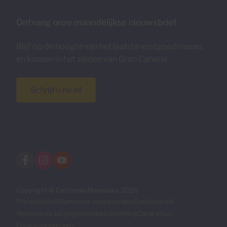
Ontvang onze maandelijkse nieuwsbrief
Blijf op de hoogte van het laatste vastgoednieuws
en kansen in het zuiden van Gran Canaria.
Schrijf u nu in!
Copyright © Cardenas Makelaars 2026
Privacybeleid
Algemene voorwaarden
Cookiebeleid
Verbintenis tot gegevensbescherming
Canal ético
Cookievoorkeuren