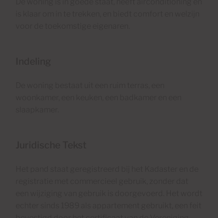
De woning is in goede staat, heeft airconditioning en
is klaar om in te trekken, en biedt comfort en welzijn
voor de toekomstige eigenaren.
Indeling
De woning bestaat uit een ruim terras, een
woonkamer, een keuken, een badkamer en een
slaapkamer.
Juridische Tekst
Het pand staat geregistreerd bij het Kadaster en de
registratie met commercieel gebruik, zonder dat
een wijziging van gebruik is doorgevoerd. Het wordt
echter sinds 1989 als appartement gebruikt, een feit
bevestigd door het certificaat van de Vereniging