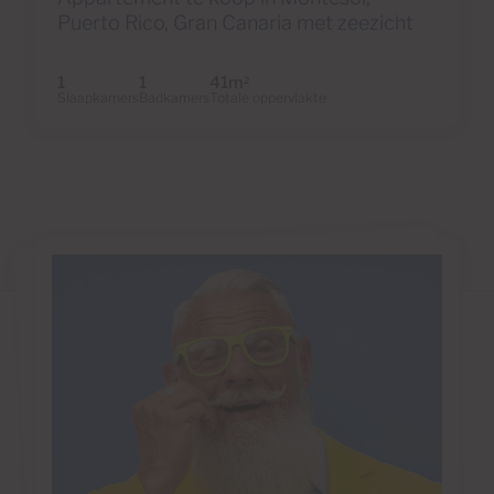
Puerto Rico, Gran Canaria met zeezicht
1
1
41m
2
Slaapkamers
Badkamers
Totale oppervlakte