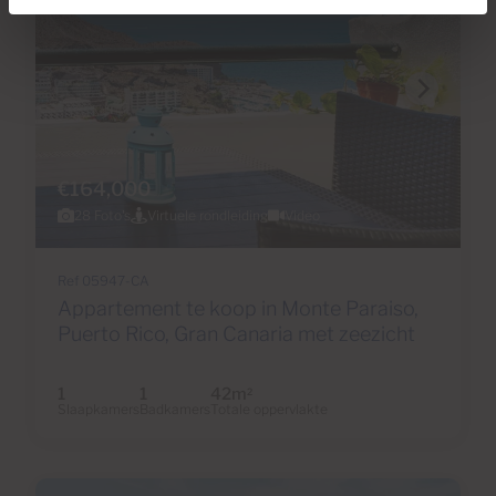
€164,000
28 Foto's
Virtuele rondleiding
Video
Ref 05947-CA
Appartement te koop in Monte Paraiso,
Puerto Rico, Gran Canaria met zeezicht
1
1
42m
2
Slaapkamers
Badkamers
Totale oppervlakte