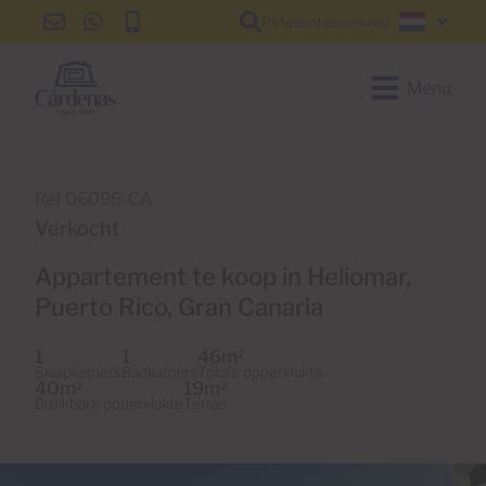
Referentienummer
info@cardenas-
+34
+34
Nederl
grancanaria.com
928
928
150
150
Menu
650
650
Ref 06096-CA
Verkocht
Appartement te koop in Heliomar,
Puerto Rico, Gran Canaria
1
1
46m
2
Slaapkamers
Badkamers
Totale oppervlakte
40m
19m
2
2
Bruikbare oppervlakte
Terras