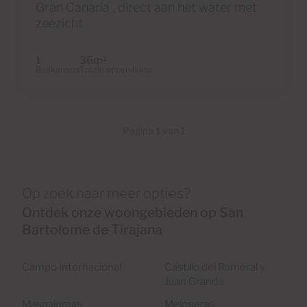
Gran Canaria , direct aan het water met
zeezicht
1
36m
2
Badkamers
Totale oppervlakte
Pagina
1
van 1
Op zoek naar meer opties?
Ontdek onze woongebieden op San
Bartolome de Tirajana
Campo Internacional
Castillo del Romeral y
Juan Grande
Maspalomas
Meloneras