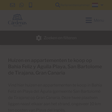
Referentienummer
info@cardenas-
+34
+34
Nederl
grancanaria.com
928
928
150
150
Menu
650
650
Zoeken en filteren
Huizen en appartementen te koop op
Bahia Feliz y Aguila Playa, San Bartolome
de Tirajana, Gran Canaria
Vind hier huizen en appartementen te koop in Bahía
Feliz en Playa del Águila (gemeente San Bartolomé
de Tirajana) op Gran Canaria. Deze twee plaatsen
liggen naast elkaar aan het strand, ongeveer 10 km
ten oosten van Playa del Inglés.