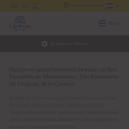
Referentienummer
info@cardenas-
+34
+34
Nederl
grancanaria.com
928
928
150
150
Menu
650
650
Zoeken en filteren
Huizen en appartementen te koop op San
Fernando de Maspalomas, San Bartolome
de Tirajana, Gran Canaria
Ontdek de huizen en appartementen te koop in San
Fernando de Maspalomas, San Bartolomé de
Tirajana, Gran Canaria. Settel u in een plaats met een
sterke lokale identiteit maar met snelle toegang tot
de beste toeristische faciliteiten.