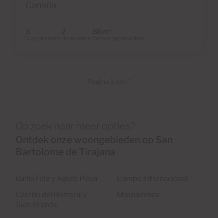
Canaria
3
2
86m
2
Slaapkamers
Badkamers
Totale oppervlakte
Pagina
1
van 1
Op zoek naar meer opties?
Ontdek onze woongebieden op San
Bartolome de Tirajana
Bahia Feliz y Aguila Playa
Campo Internacional
Castillo del Romeral y
Maspalomas
Juan Grande