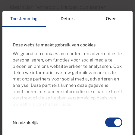
Kies in San Fernando uit huizen, duplexen en
appartementen uit de jaren ’70 en ’80 die zijn
Toestemming
Details
Over
gebouwd voor werknemers in de toeristenindustrie.
Faciliteiten als het gemeentelijk stadion,
zwembaden en de bibliotheek voegen authenticiteit
toe aan het dagelijkse leven, terwijl alle fantastische
Deze website maakt gebruik van cookies
zandstranden, golfbanen, bars, restaurants,
We gebruiken cookies om content en advertenties te
winkelcentra en andere bezienswaardigheden op
personaliseren, om functies voor social media te
bieden en om ons websiteverkeer te analyseren. Ook
een steenworp afstand liggen. U kunt wandelen naar
delen we informatie over uw gebruik van onze site
Playa del Inglés en de ongelooflijke duinen van het
met onze partners voor social media, adverteren en
natuurreservaat, familiefoto’s maken bij de
analyse. Deze partners kunnen deze gegevens
vuurtoren van Maspalomas en dineren in een
combineren met andere informatie die u aan ze heeft
restaurant en genieten van de adembenemende
verstrekt of die ze hebben verzameld op basis van
uw gebruik van hun services.
zonsondergang. Daarna keert u naar uw eigen huis
terug, tevreden dat u voor dit nieuwe leven gekozen
Toestemmingsselectie
hebt. Hier geniet u van warme, zonnige dagen het
Noodzakelijk
hele jaar door, omdat dit deel van het eiland één van