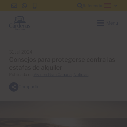
Referencia
info@cardenas-
+34
+34
Español
grancanaria.com
928
928
150
150
Menu
650
650
31 Jul 2024
Consejos para protegerse contra las
estafas de alquiler
Publicada en
Vivir en Gran Canaria
,
Noticias
Compartir