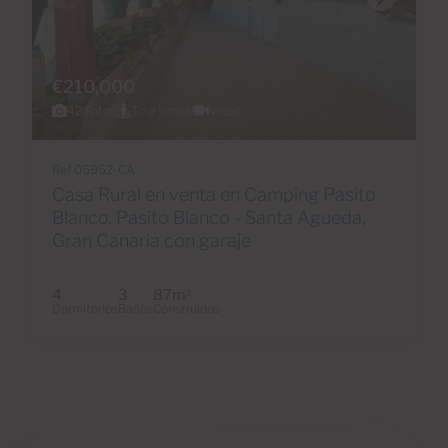
€210,000
42 Fotos
Tour virtual
Video
Ref 05952-CA
Casa Rural en venta en Camping Pasito
Blanco, Pasito Blanco - Santa Agueda,
Gran Canaria con garaje
4
3
87m
2
Dormitorios
Baños
Construidos