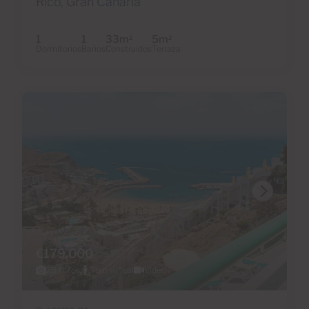
Rico, Gran Canaria
1
1
33m
5m
2
2
Dormitorios
Baños
Construidos
Terraza
€179,000
28 Fotos
Tour virtual
Video