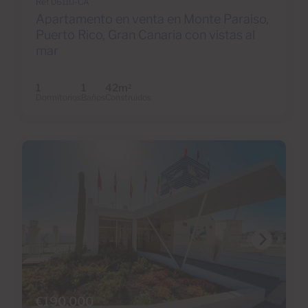
Ref 06110-CA
Apartamento en venta en Monte Paraiso,
Puerto Rico, Gran Canaria con vistas al
mar
1
1
42m
2
Dormitorios
Baños
Construidos
€190,000