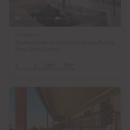
€195,000
31 Fotos
Tour virtual
Video
Ref 06075-CA
Apartamento en venta en Lairaga, Puerto
Rico, Gran Canaria
1
1
32m
18m
2
2
Dormitorios
Baños
Construidos
Terraza