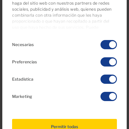
haga del sitio web con nuestros partners de redes
sociales, publicidad y análisis web, quienes pueden
combinarla con otra información que les haya
proporcionado o que hayan recopilado a partir del
uso que haya hecho de sus servicios. Puede
gestionar su configuración de consentimientos en
Selección
cualquier momento desde nuestra página de
política
Necesarias
de
de cookies
.
consentimiento
04 May 2026
Preferencias
Planes en Familia en Gran Canaria:
Información Útil Sobre los Mejores
Lugares, Horarios y Precios
Estadística
Marketing
Permitir todas