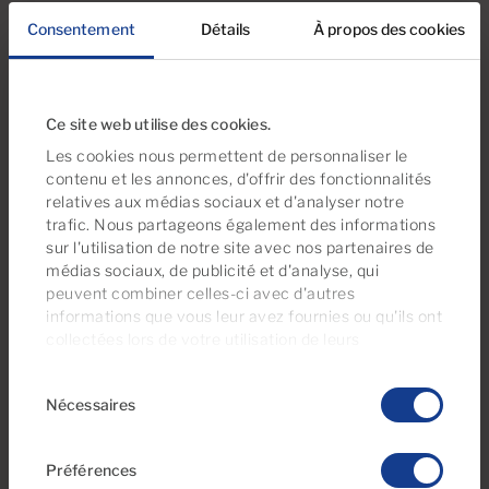
Consentement
Détails
À propos des cookies
2
1
57m
2
Chambres
Salles de bain
Surface construite
Ce site web utilise des cookies.
Les cookies nous permettent de personnaliser le
contenu et les annonces, d'offrir des fonctionnalités
relatives aux médias sociaux et d'analyser notre
trafic. Nous partageons également des informations
sur l'utilisation de notre site avec nos partenaires de
médias sociaux, de publicité et d'analyse, qui
peuvent combiner celles-ci avec d'autres
informations que vous leur avez fournies ou qu'ils ont
collectées lors de votre utilisation de leurs
services. À tout moment, vous pouvez modifier ou
€253,000
Sélection
retirer votre consentement dès la
Déclaration
11 Photos
Nécessaires
du
relative aux cookies
sur notre site web.
consentement
Ref PP26AJ21
Préférences