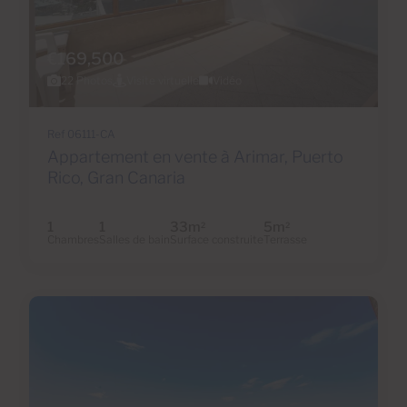
€169,500
22 Photos
Visite virtuelle
Vidéo
Ref 06111-CA
Appartement en vente à Arimar, Puerto
Rico, Gran Canaria
1
1
33m
5m
2
2
Chambres
Salles de bain
Surface construite
Terrasse