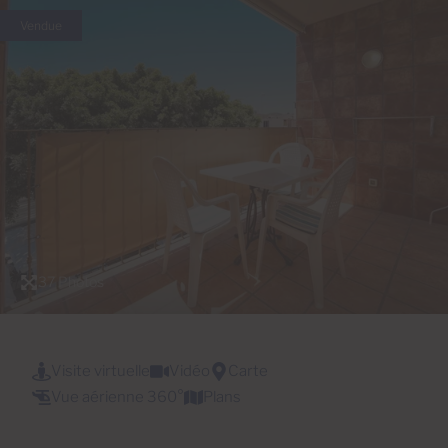
Vendue
37 Photos
Visite virtuelle
Vidéo
Carte
Vue aérienne 360°
Plans