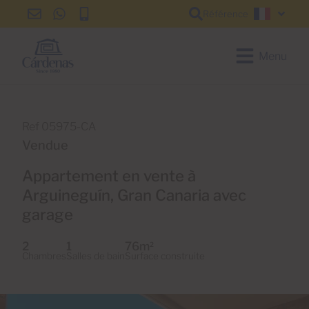
Référence
info@cardenas-
+34
+34
Françai
grancanaria.com
928
928
150
150
Menu
650
650
Ref 05975-CA
Vendue
Appartement en vente à
Arguineguín, Gran Canaria avec
garage
2
1
76m
2
Chambres
Salles de bain
Surface construite