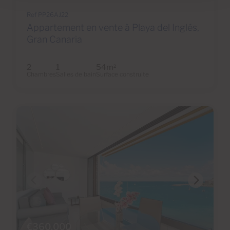
Ref PP26AJ22
Appartement en vente à Playa del Inglés,
Gran Canaria
2
1
54m
2
Chambres
Salles de bain
Surface construite
€360,000