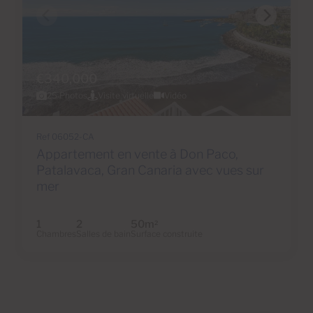
€340,000
25 Photos
Visite virtuelle
Vidéo
Ref 06052-CA
Appartement en vente à Don Paco,
Patalavaca, Gran Canaria avec vues sur
mer
1
2
50m
2
Chambres
Salles de bain
Surface construite