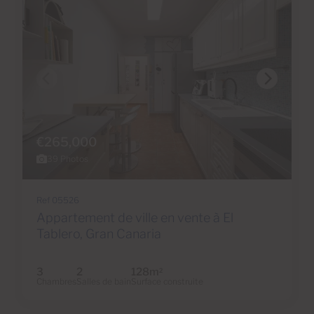
€265,000
39 Photos
Ref 05526
Appartement de ville en vente à El
Tablero, Gran Canaria
3
2
128m
2
Chambres
Salles de bain
Surface construite