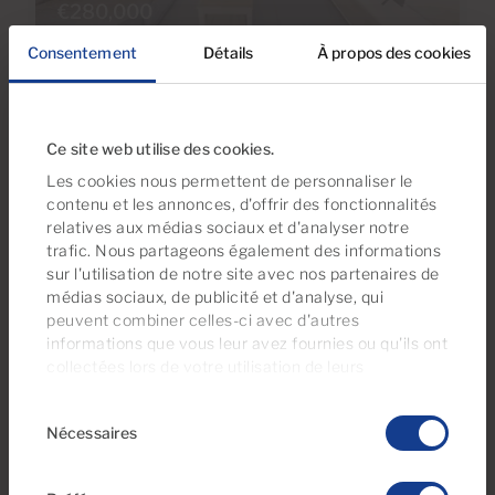
€280,000
35 Photos
Consentement
Détails
À propos des cookies
Ref 2770-1
Appartement de ville en vente à
Ce site web utilise des cookies.
Arguineguín Casco, Gran Canaria
Les cookies nous permettent de personnaliser le
contenu et les annonces, d'offrir des fonctionnalités
3
2
111m
2
relatives aux médias sociaux et d'analyser notre
Chambres
Salles de bain
Surface construite
trafic. Nous partageons également des informations
sur l'utilisation de notre site avec nos partenaires de
médias sociaux, de publicité et d'analyse, qui
peuvent combiner celles-ci avec d'autres
informations que vous leur avez fournies ou qu'ils ont
collectées lors de votre utilisation de leurs
services. À tout moment, vous pouvez modifier ou
Sélection
retirer votre consentement dès la
Déclaration
Nécessaires
du
relative aux cookies
sur notre site web.
consentement