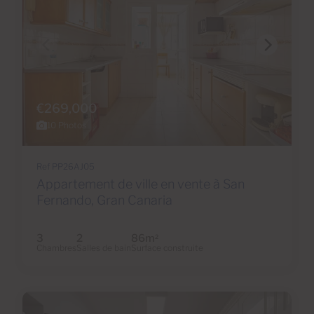
€269,000
10 Photos
Ref PP26AJ05
Appartement de ville en vente à San
Fernando, Gran Canaria
3
2
86m
2
Chambres
Salles de bain
Surface construite