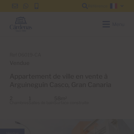
Référence
info@cardenas-
+34
+34
Françai
grancanaria.com
928
928
150
150
Menu
650
650
Ref 06019-CA
Vendue
Appartement de ville en vente à
Arguineguín Casco, Gran Canaria
2
1
58m
2
Chambres
Salles de bain
Surface construite
Vendue