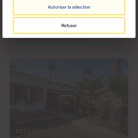
Ref 05538
Autoriser la sélection
Bungalow en vente à Campo
Internacional, Gran Canaria
Refuser
5
1
150m
2
Chambres
Salles de bain
Surface construite
€359,000