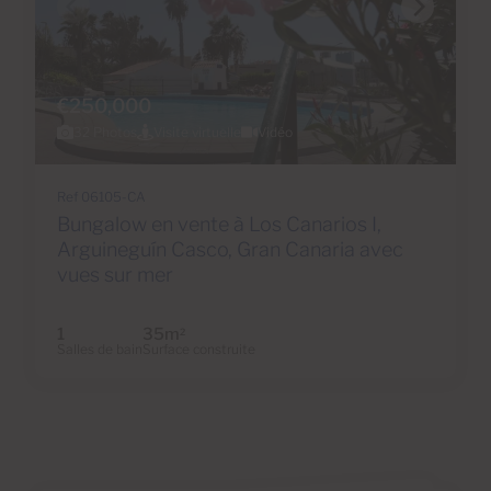
€250,000
32 Photos
Visite virtuelle
Vidéo
Ref 06105-CA
Bungalow en vente à Los Canarios I,
Arguineguín Casco, Gran Canaria avec
vues sur mer
1
35m
2
Salles de bain
Surface construite