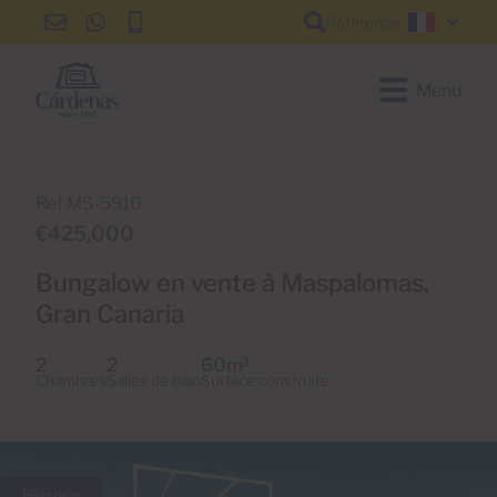
Référence
info@cardenas-
+34
+34
Françai
grancanaria.com
928
928
150
150
Menu
650
650
Ref MS-5910
€425,000
Bungalow en vente à Maspalomas,
Gran Canaria
2
2
60m
2
Chambres
Salles de bain
Surface construite
Réservée