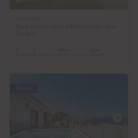
42 Photos
Ref MS-5904
Bungalow en vente à Maspalomas, Gran
Canaria
2
1
40m
13m
2
2
Chambres
Salles de bain
Surface construite
Terrasse
Réservée