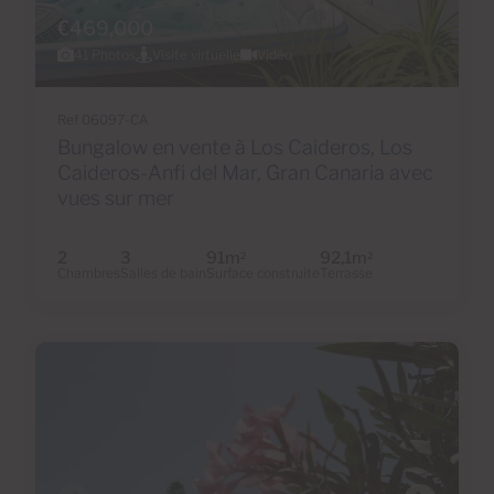
€469,000
41 Photos
Visite virtuelle
Vidéo
Ref 06097-CA
Bungalow en vente à Los Caideros, Los
Caideros-Anfi del Mar, Gran Canaria avec
vues sur mer
2
3
91m
92,1m
2
2
Chambres
Salles de bain
Surface construite
Terrasse