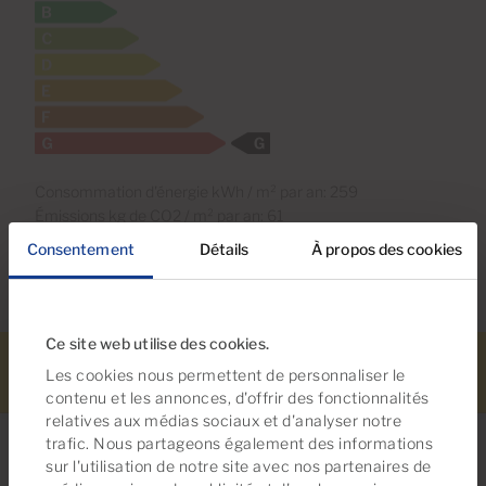
Consommation d'énergie kWh / m² par an: 259
Émissions kg de CO2 / m² par an: 61
Consentement
Détails
À propos des cookies
Ce site web utilise des cookies.
Téléphonez-
Alerte de
En savoir
Les cookies nous permettent de personnaliser le
WhatsApp
Rechercher
nous
propriété
plus
contenu et les annonces, d'offrir des fonctionnalités
relatives aux médias sociaux et d'analyser notre
trafic. Nous partageons également des informations
sur l'utilisation de notre site avec nos partenaires de