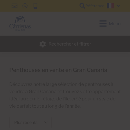
Référence
info@cardenas-
+34
+34
Françai
grancanaria.com
928
928
150
150
Menu
650
650
Rechercher et filtrer
Penthouses en vente en Gran Canaria
Découvrez notre large sélection de penthouses à
vendre à Gran Canaria et trouvez votre appartement
idéal au dernier étage de l’île, créé pour un style de
vie parfait tout au long de l’année.