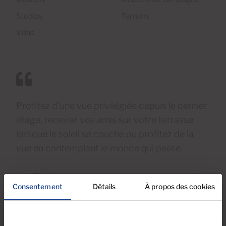
Studios
Terrains
Villas
Profitez d’une vue privilégiée depuis le dernier
étage, recevez vos amis sur votre terrasse
lorsque le soleil se couche ou profitez de la
vue en contemplant le monde qui passe.
Inge Hildebrandt
Consentement
Détails
À propos des cookies
Cardenas Immobilier