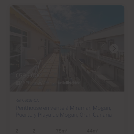
€595,000
39 Photos
Visite virtuelle
Vidéo
Ref 06116-CA
Penthouse en vente à Miramar, Mogán,
Puerto y Playa de Mogán, Gran Canaria
2
2
78m
44m
2
2