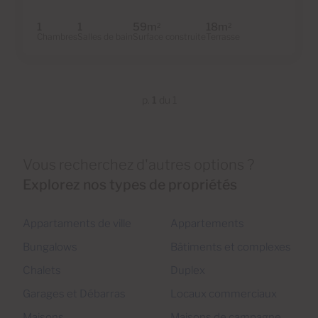
1
1
59m
18m
2
2
Chambres
Salles de bain
Surface construite
Terrasse
p.
1
du 1
Vous recherchez d'autres options ?
Explorez nos types de propriétés
Appartaments de ville
Appartements
Bungalows
Bâtiments et complexes
Chalets
Duplex
Garages et Débarras
Locaux commerciaux
Maisons
Maisons de campagne