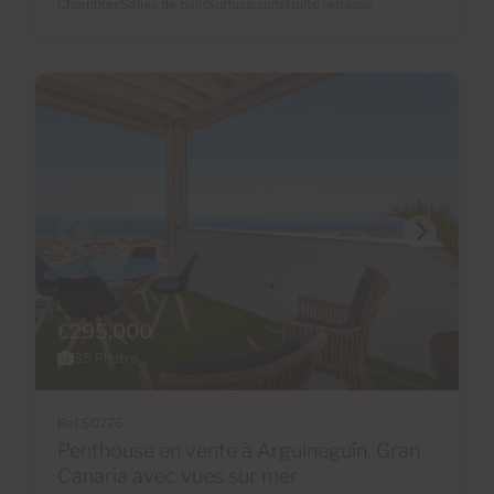
Chambres
Salles de bain
Surface construite
Terrasse
€295,000
35 Photos
Ref S0276
Penthouse en vente à Arguineguín, Gran
Canaria avec vues sur mer