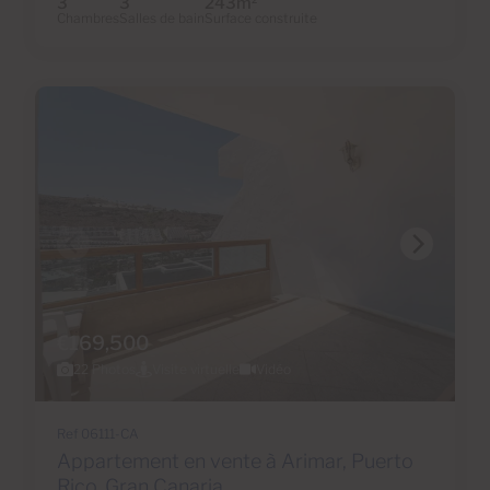
3
3
243m
2
Chambres
Salles de bain
Surface construite
€169,500
22 Photos
Visite virtuelle
Vidéo
Ref 06111-CA
Appartement en vente à Arimar, Puerto
Rico, Gran Canaria