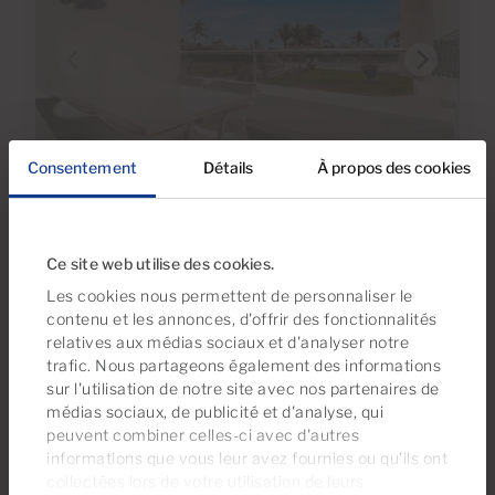
€295,000
Consentement
Détails
À propos des cookies
36 Photos
Visite virtuelle
Vidéo
Ref 06118-CA
Ce site web utilise des cookies.
Appartement en vente à Tamaran, Playa
Les cookies nous permettent de personnaliser le
del Inglés, Gran Canaria
contenu et les annonces, d'offrir des fonctionnalités
relatives aux médias sociaux et d'analyser notre
1
1
47m
trafic. Nous partageons également des informations
2
Chambres
Salles de bain
Surface construite
sur l'utilisation de notre site avec nos partenaires de
médias sociaux, de publicité et d'analyse, qui
peuvent combiner celles-ci avec d'autres
informations que vous leur avez fournies ou qu'ils ont
collectées lors de votre utilisation de leurs