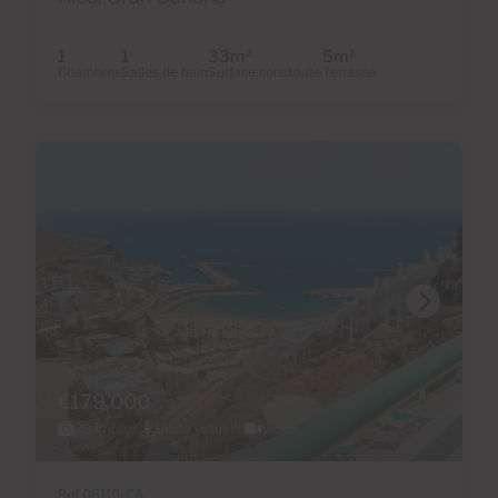
1
1
33m
5m
2
2
Chambres
Salles de bain
Surface construite
Terrasse
€179,000
28 Photos
Visite virtuelle
Vidéo
Ref 06110-CA