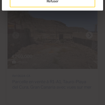
Refuser
€260,000
8 Photos
Ref 06114-CA
Parcelle en vente à R1-A1, Tauro-Playa
del Cura, Gran Canaria avec vues sur mer