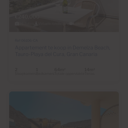
€240,000
36 Foto's
Virtuele rondleiding
Video
Ref 06106-CA
Appartement te koop in Demelza Beach,
Tauro-Playa del Cura, Gran Canaria
2
1
64m
14m
2
2
Slaapkamers
Badkamers
Totale oppervlakte
Terras