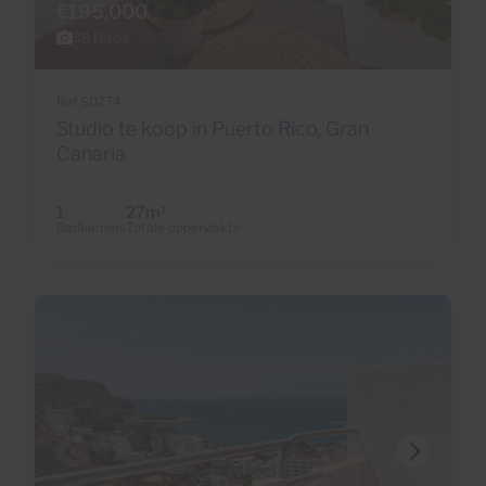
€195,000
38 Foto's
Ref S0274
Studio te koop in Puerto Rico, Gran
Canaria
1
27m
2
Badkamers
Totale oppervlakte