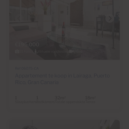
€195,000
31 Foto's
Virtuele rondleiding
Video
Ref 06075-CA
Appartement te koop in Lairaga, Puerto
Rico, Gran Canaria
1
1
32m
18m
2
2
Slaapkamers
Badkamers
Totale oppervlakte
Terras