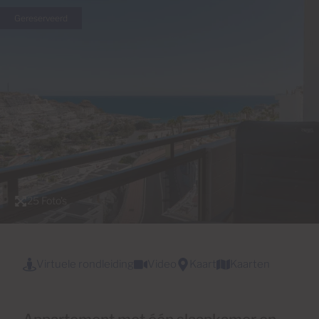
Gereserveerd
25 Foto's
Virtuele rondleiding
Video
Kaart
Kaarten