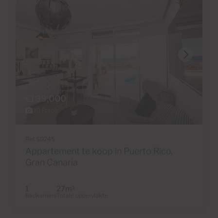
€199,000
30 Foto's
Ref S0245
Appartement te koop in Puerto Rico,
Gran Canaria
1
27m
2
Badkamers
Totale oppervlakte