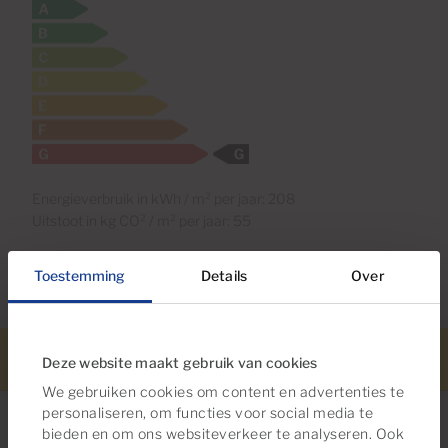
Energieverbruik in kWh / m² per jaar: 208
Uitstoot in kg CO² / m² per jaar: 55
Toestemming
Details
Over
Deze website maakt gebruik van cookies
Bel ons.
WhatsApp
Vastgoed meldingen
Meer informatie
Zoek op
We gebruiken cookies om content en advertenties te
personaliseren, om functies voor social media te
bieden en om ons websiteverkeer te analyseren. Ook