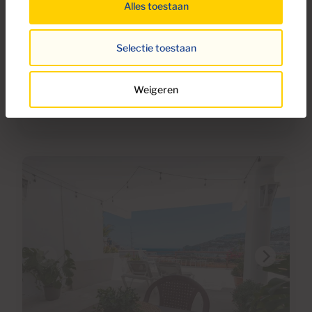
Alles toestaan
Ref S0268
Studio te koop in Arguineguín Casco,
Selectie toestaan
Gran Canaria , direct aan het water met
zeezicht
Weigeren
1
33m
2
Badkamers
Totale oppervlakte