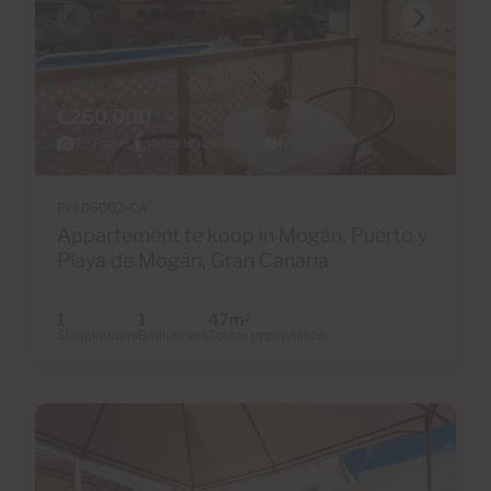
€260,000
32 Foto's
Virtuele rondleiding
Video
Ref 06002-CA
Appartement te koop in Mogán, Puerto y
Playa de Mogán, Gran Canaria
1
1
47m
2
Slaapkamers
Badkamers
Totale oppervlakte