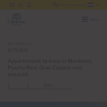
Referentienummer
info@cardenas-
+34
+34
Nederl
grancanaria.com
928
928
150
150
Menu
650
650
Ref 06115-CA
€175,000
Appartement te koop in Montesol,
Puerto Rico, Gran Canaria met
zeezicht
1
1
41m
2
Slaapkamers
Badkamers
Totale oppervlakte