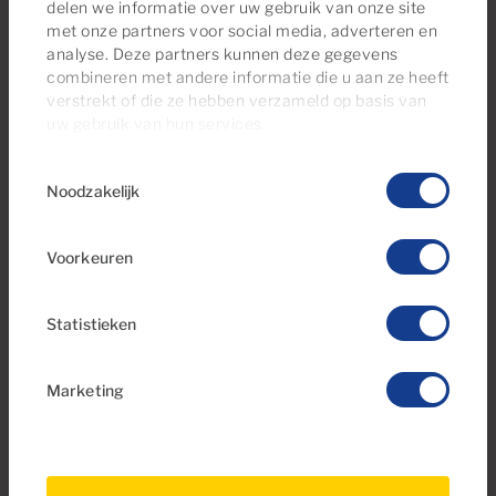
delen we informatie over uw gebruik van onze site
met onze partners voor social media, adverteren en
analyse. Deze partners kunnen deze gegevens
Op zoek naar meer opties?
combineren met andere informatie die u aan ze heeft
Misschien bent u ook geïnteresseerd in
verstrekt of die ze hebben verzameld op basis van
deze woningen
uw gebruik van hun services.
Toestemmingsselectie
Noodzakelijk
Voorkeuren
Statistieken
Marketing
€239,000
38 Foto's