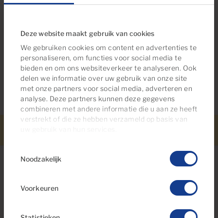
Deze website maakt gebruik van cookies
We gebruiken cookies om content en advertenties te
Energieverbruik in kWh / m² per jaar: 118
personaliseren, om functies voor social media te
Uitstoot in kg CO² / m² per jaar: 29
bieden en om ons websiteverkeer te analyseren. Ook
delen we informatie over uw gebruik van onze site
met onze partners voor social media, adverteren en
analyse. Deze partners kunnen deze gegevens
combineren met andere informatie die u aan ze heeft
verstrekt of die ze hebben verzameld op basis van
uw gebruik van hun services.
Bel ons.
WhatsApp
Vastgoed meldingen
Meer informatie
Zoek op
Toestemmingsselectie
Noodzakelijk
Voorkeuren
Op zoek naar meer opties?
Misschien bent u ook geïnteresseerd in
Statistieken