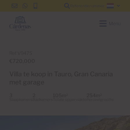
Referentienummer
info@cardenas-
+34
+34
Nederl
grancanaria.com
928
928
150
150
Menu
650
650
Ref V947S
€720,000
Villa te koop in Tauro, Gran Canaria
met garage
3
2
105m
254m
2
2
Slaapkamers
Badkamers
Totale oppervlakte
Perceelgrootte