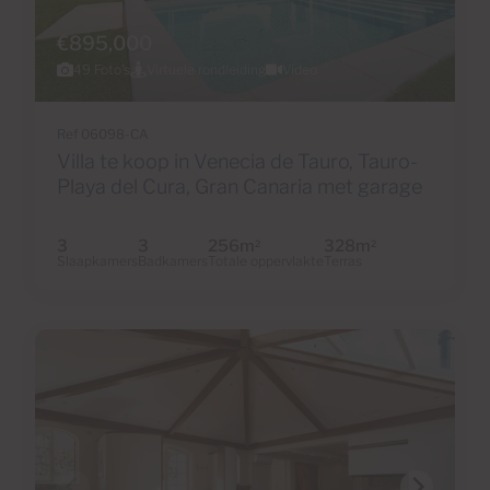
€895,000
49 Foto's
Virtuele rondleiding
Video
Ref 06098-CA
Villa te koop in Venecia de Tauro, Tauro-
Playa del Cura, Gran Canaria met garage
3
3
256m
328m
2
2
Slaapkamers
Badkamers
Totale oppervlakte
Terras