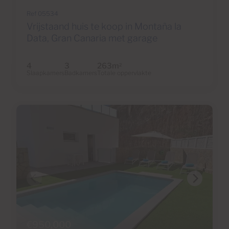
Ref 05534
Vrijstaand huis te koop in Montaña la
Data, Gran Canaria met garage
4
3
263m
2
Slaapkamers
Badkamers
Totale oppervlakte
€950,000