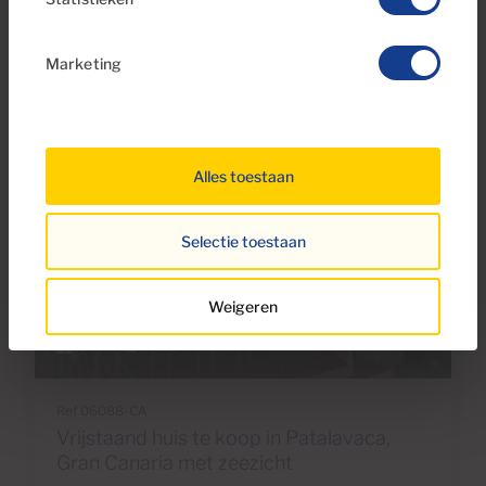
deze woningen
Marketing
Alles toestaan
Selectie toestaan
Weigeren
€875,000
15 Foto's
Video
Ref 06088-CA
Vrijstaand huis te koop in Patalavaca,
Gran Canaria met zeezicht