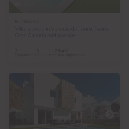
47 Foto's
Ref 06032-CA
Villa te koop in Venecia de Tauro, Tauro,
Gran Canaria met garage
3
3
284m
2
Slaapkamers
Badkamers
Totale oppervlakte