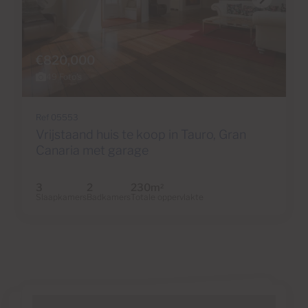
€820,000
49 Foto's
Ref 05553
Vrijstaand huis te koop in Tauro, Gran
Canaria met garage
3
2
230m
2
Slaapkamers
Badkamers
Totale oppervlakte