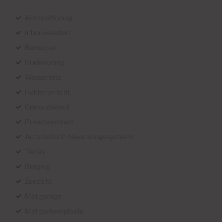
Airconditioning
Inbouwkasten
Barbecue
Hoekwoning
Wasserette
Helder en licht
Gemeubileerd
Privézwembad
Automatisch bewateringssysteem
Terras
Berging
Zeezicht
Met garage
Met parkeerplaats