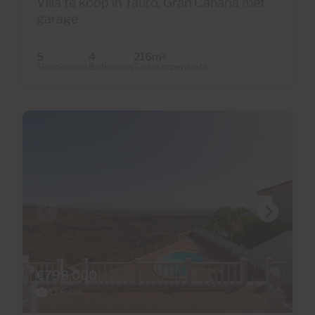
Villa te koop in Tauro, Gran Canaria met
garage
5
4
216m
2
Slaapkamers
Badkamers
Totale oppervlakte
€798,000
42 Foto's