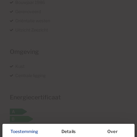
Bouwjaar 1986
Gerenoveerd
Oriëntatie westen
Uitzicht Zeezicht
Omgeving
Kust
Centrale ligging
Energiecertificaat
Toestemming
Details
Over