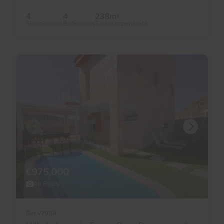
4
4
238m
2
Slaapkamers
Badkamers
Totale oppervlakte
€975,000
40 Foto's
Ref V798A