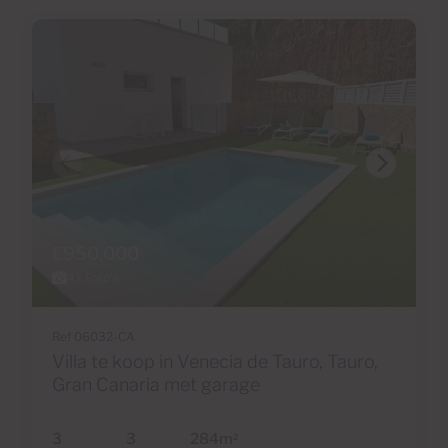
€950,000
47 Foto's
Ref 06032-CA
Villa te koop in Venecia de Tauro, Tauro,
Gran Canaria met garage
3
3
284m
2