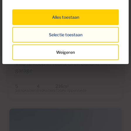
Alles toestaan
€975,000
Selectie toestaan
40 Foto's
Weigeren
Ref V798A
Villa te koop in Tauro, Gran Canaria met
garage
5
4
216m
2
Slaapkamers
Badkamers
Totale oppervlakte