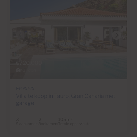
€720,000
43 Foto's
Ref V947S
Villa te koop in Tauro, Gran Canaria met
garage
3
2
105m
2
Slaapkamers
Badkamers
Totale oppervlakte