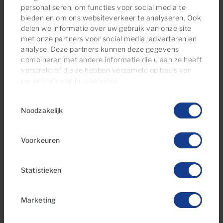
personaliseren, om functies voor social media te
bieden en om ons websiteverkeer te analyseren. Ook
delen we informatie over uw gebruik van onze site
€875,000
met onze partners voor social media, adverteren en
15 Foto's
Video
analyse. Deze partners kunnen deze gegevens
combineren met andere informatie die u aan ze heeft
verstrekt of die ze hebben verzameld op basis van
Ref 06088-CA
uw gebruik van hun services.
Vrijstaand huis te koop in Patalavaca,
Gran Canaria met zeezicht
Toestemmingsselectie
Noodzakelijk
4
4
238m
2
Slaapkamers
Badkamers
Totale oppervlakte
Voorkeuren
Statistieken
Marketing