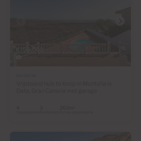
€798,000
42 Foto's
Ref 05534
Vrijstaand huis te koop in Montaña la
Data, Gran Canaria met garage
4
3
263m
2
Slaapkamers
Badkamers
Totale oppervlakte