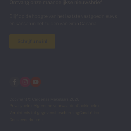
Ontvang onze maandelijkse nieuwsbrief
Blijf op de hoogte van het laatste vastgoednieuws
en kansen in het zuiden van Gran Canaria.
Schrijf u nu in!
Copyright © Cardenas Makelaars 2026
Privacybeleid
Algemene voorwaarden
Cookiebeleid
Verbintenis tot gegevensbescherming
Canal ético
Cookievoorkeuren