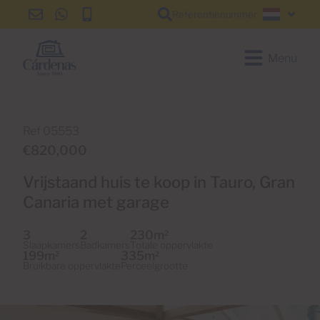
Referentienummer
info@cardenas-
+34
+34
Nederl
grancanaria.com
928
928
150
150
Menu
650
650
Ref 05553
€820,000
Vrijstaand huis te koop in Tauro, Gran
Canaria met garage
3
2
230m
2
Slaapkamers
Badkamers
Totale oppervlakte
199m
335m
2
2
Bruikbare oppervlakte
Perceelgrootte