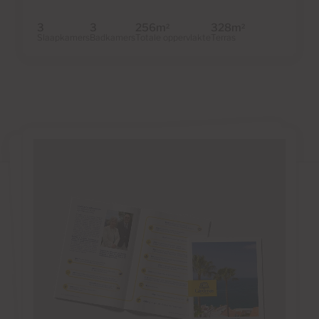
3
3
256m
328m
2
2
Slaapkamers
Badkamers
Totale oppervlakte
Terras