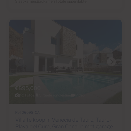
Slaapkamers
Badkamers
Totale oppervlakte
€895,000
49 Foto's
Virtuele rondleiding
Video
Ref 06098-CA
Villa te koop in Venecia de Tauro, Tauro-
Playa del Cura, Gran Canaria met garage