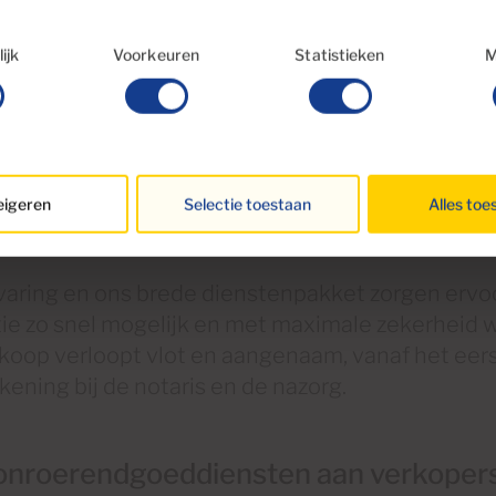
lectie
ijk
Voorkeuren
Statistieken
M
igeren
Selectie toestaan
Alles toe
varing en ons brede dienstenpakket zorgen ervoo
tie zo snel mogelijk en met maximale zekerheid 
koop verloopt vlot en aangenaam, vanaf het eers
ening bij de notaris en de nazorg.
onroerendgoeddiensten aan verkopers