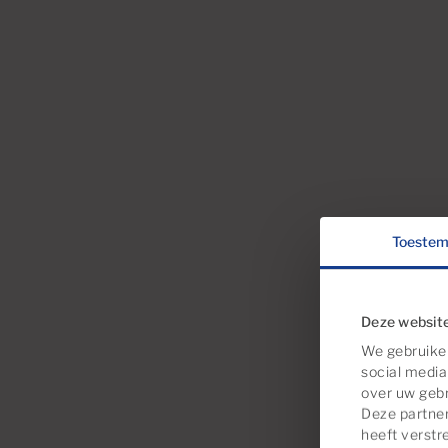
Toeste
Deze website
We gebruiken
social media
over uw gebr
Deze partne
heeft verstr