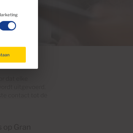
arketing
staan
r dat elke
wordt uitgevoerd.
te contact tot de
 op Gran