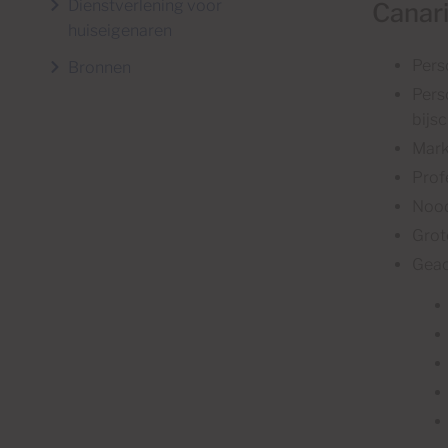
Dienstverlening voor
Canar
huiseigenaren
Pers
Bronnen
Pers
bijs
Mark
Prof
Nood
Grot
Geac