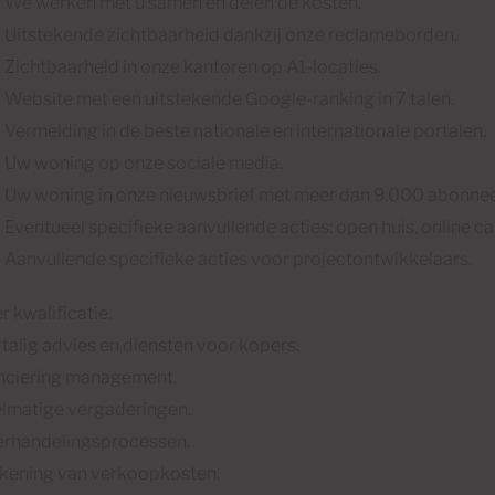
We werken met u samen en delen de kosten.
Uitstekende zichtbaarheid dankzij onze reclameborden.
Zichtbaarheid in onze kantoren op A1-locaties.
Website met een uitstekende Google-ranking in 7 talen.
Vermelding in de beste nationale en internationale portalen.
Uw woning op onze sociale media.
Uw woning in onze nieuwsbrief met meer dan 9.000 abonnee
Eventueel specifieke aanvullende acties: open huis, online c
Aanvullende specifieke acties voor projectontwikkelaars.
r kwalificatie.
talig advies en diensten voor kopers.
nciering management.
lmatige vergaderingen.
rhandelingsprocessen.
kening van verkoopkosten.