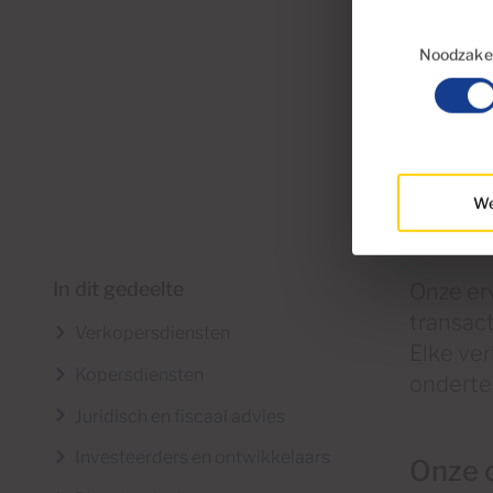
Toestemmingsse
Noodzakel
We
In dit gedeelte
Onze er
transac
Verkopersdiensten
Elke ver
Kopersdiensten
ondertek
Juridisch en fiscaal advies
Investeerders en ontwikkelaars
Onze 