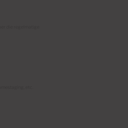
per die regelmatige
omestaging, etc.