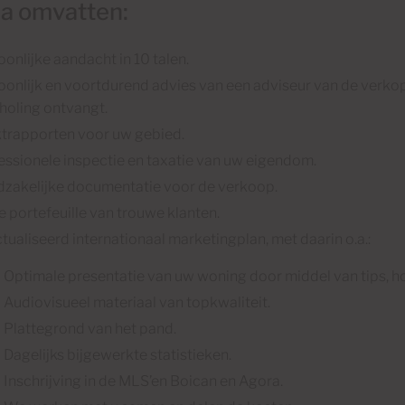
ia omvatten:
oonlijke aandacht in 10 talen.
oonlijk en voortdurend advies van een adviseur van de verko
choling ontvangt.
trapporten voor uw gebied.
essionele inspectie en taxatie van uw eigendom.
zakelijke documentatie voor de verkoop.
e portefeuille van trouwe klanten.
tualiseerd internationaal marketingplan, met daarin o.a.:
Optimale presentatie van uw woning door middel van tips, h
Audiovisueel materiaal van topkwaliteit.
Plattegrond van het pand.
Dagelijks bijgewerkte statistieken.
Inschrijving in de MLS’en Boican en Agora.