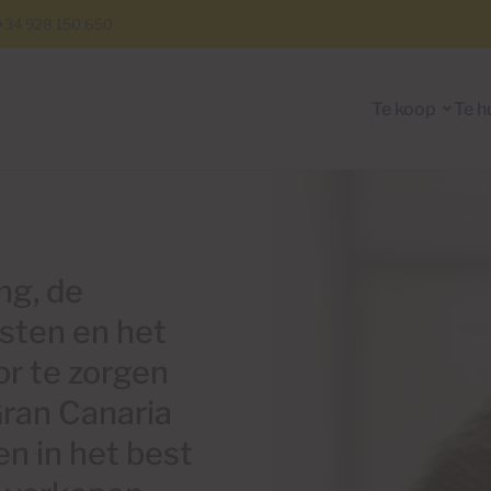
+34 928 150 650
Te koop
Te h
ng, de
sten en het
or te zorgen
Gran Canaria
en in het best