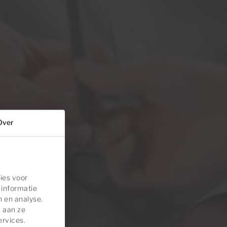
Over
ies voor
 informatie
n en analyse.
 aan ze
ervices.