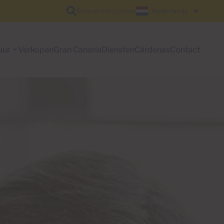
Referentienummer
Nederlands
uur
Verkopen
Gran Canaria
Diensten
Cárdenas
Contact