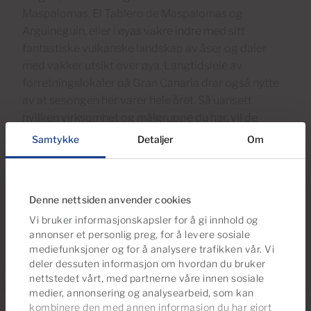
Maspalomas, El Tablero de Maspalomas og
Arguineguín, eller i øyas vakre indre med sitt
fantastiske vulkanske landskap av åser og daler
med vakker utsikt over øya. Langtidsleie av
forretningslokaler på Gran Canaria drar også nytte
av at sesongen her varer hele året. Så uansett
hvilken virksomhet og målgruppe du har, vil de
varme solskinnsdagene og milde nettene bidra til at
Samtykke
Detaljer
Om
både den konstante strømmen av turister, men også
lokalbefolkningen, vil bringe deg kunder.
Denne nettsiden anvender cookies
Vi bruker informasjonskapsler for å gi innhold og
annonser et personlig preg, for å levere sosiale
mediefunksjoner og for å analysere trafikken vår. Vi
deler dessuten informasjon om hvordan du bruker
nettstedet vårt, med partnerne våre innen sosiale
medier, annonsering og analysearbeid, som kan
kombinere den med annen informasjon du har gjort