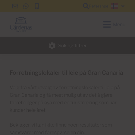
Referanse
info@cardenas-
+34
+34
Norsk
grancanaria.com
928
928
150
150
Menu
650
650
Søk og filtrer
Forretningslokaler til leie på Gran Canaria
Velg fra vårt utvalg av forretningslokaler til leie på
Gran Canaria og få mest mulig ut av det å gjøre
forretninger på øya med en turistnæring som har
kunder hele året.
Beklager, vi kan ikke finne noen resultater som
samsvarer med forespørselen din.