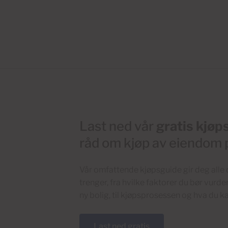
Last ned vår
gratis kjøp
råd om kjøp av eiendom 
Vår omfattende kjøpsguide gir deg alle 
trenger, fra hvilke faktorer du bør vurder
ny bolig, til kjøpsprosessen og hva du k
Last ned gratis