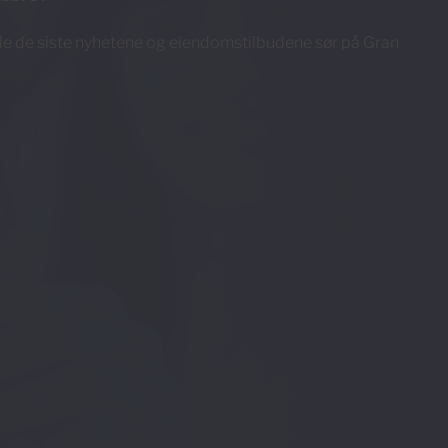
e de siste nyhetene og eiendomstilbudene sør på Gran