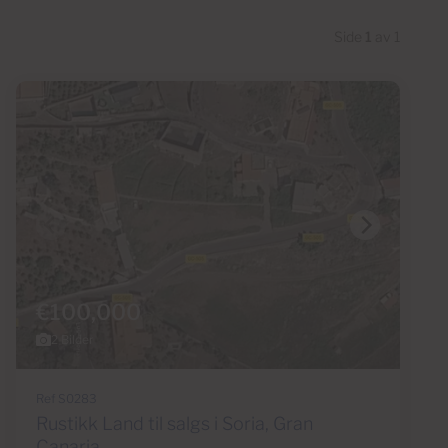
Side
1
av 1
€100,000
2 Bilder
Ref S0283
Rustikk Land til salgs i Soria, Gran
Canaria