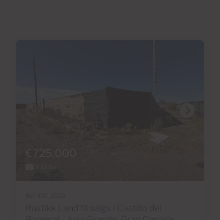
€725,000
19 Bilder
Ref 007_2026
Rustikk Land til salgs i Castillo del
Romeral - Juan Grande, Gran Canaria