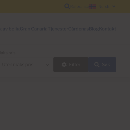
Referanse
Norsk
g av bolig
Gran Canaria
Tjenester
Cárdenas
Blog
Kontakt
aks pris
Filter
Søk