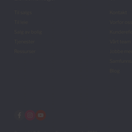
Til salgs
Kontakt
Til leie
Vorfor os
Salg av bolig
Kunderefe
Tjenester
Vårt team
Ressurser
Jobbe me
Samfunns
Blog