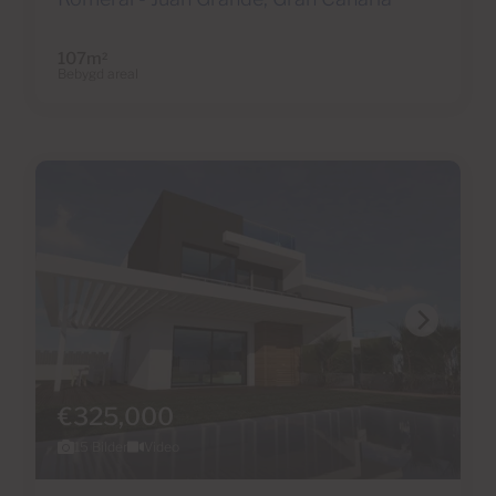
107m
2
Bebygd areal
€325,000
15 Bilder
Video