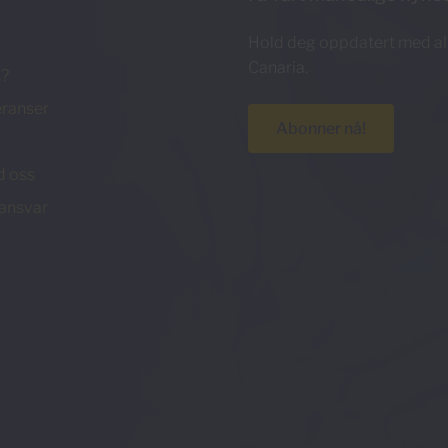
Hold deg oppdatert med all
Canaria.
s?
ranser
Abonner nå!
d oss
ansvar