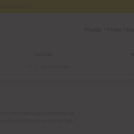
+34 928 150 650
Til salgs
Til leie
Sal
Område
M
r for fremtiden ved å se på land og
og urbane alternativer, tomter nær