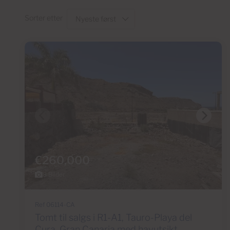
Sorter etter
€260,000
8 Bilder
Ref 06114-CA
Tomt til salgs i R1-A1, Tauro-Playa del
Cura, Gran Canaria med havutsikt