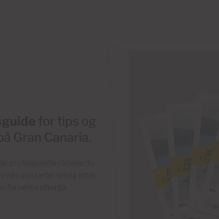
sguide
for tips og
på Gran Canaria.
de profesjonelle rådene du
e når du starter leting etter
an forvente etterpå.