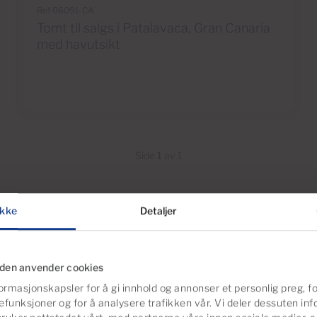
Ref 06091-CA
Tomt til salgs i Patalavaca, Gran Canaria
med havutsikt
Side
1
av 1
kke
Detaljer
iden anvender cookies
r
Bygninger og Komplekser
ormasjonskapsler for å gi innhold og annonser et personlig preg, fo
efunksjoner og for å analysere trafikken vår. Vi deler dessuten i
slokaler
Garasjer og Boder