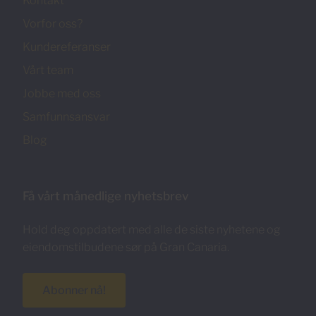
Kontakt
Vorfor oss?
Kundereferanser
Vårt team
Jobbe med oss
Samfunnsansvar
Blog
Få vårt månedlige nyhetsbrev
Hold deg oppdatert med alle de siste nyhetene og
eiendomstilbudene sør på Gran Canaria.
Abonner nå!