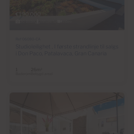
€190,000
30 Bilder
Virtuell tur
Video
Ref 06080-CA
Studioleilighet , I første strandlinje til salgs
i Don Paco, Patalavaca, Gran Canaria
1
26m
2
Baderom
Bebygd areal