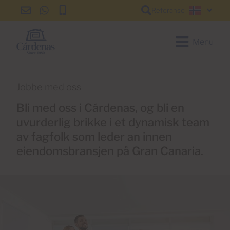
Referanse
info@cardenas-
+34
+34
Norsk
grancanaria.com
928
928
150
150
Menu
650
650
Jobbe med oss
Bli med oss i Cárdenas, og bli en
uvurderlig brikke i et dynamisk team
av fagfolk som leder an innen
eiendomsbransjen på Gran Canaria.