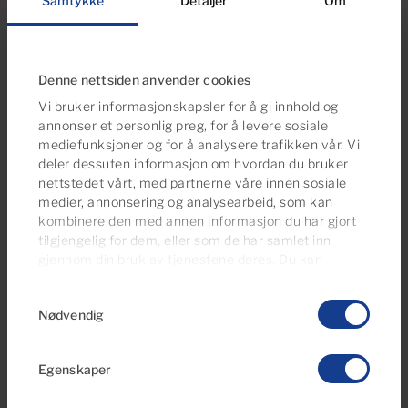
Samtykke
Detaljer
Om
Ref 06111-CA
Leilighet til salgs i Arimar, Puerto Rico,
Gran Canaria
Denne nettsiden anvender cookies
Vi bruker informasjonskapsler for å gi innhold og
1
1
33m
5m
annonser et personlig preg, for å levere sosiale
2
2
Soverom
Baderom
Bebygd areal
Terrasse
mediefunksjoner og for å analysere trafikken vår. Vi
deler dessuten informasjon om hvordan du bruker
nettstedet vårt, med partnerne våre innen sosiale
medier, annonsering og analysearbeid, som kan
kombinere den med annen informasjon du har gjort
tilgjengelig for dem, eller som de har samlet inn
gjennom din bruk av tjenestene deres. Du kan
administrere samtykkeinnstillingene dine når som
Samtykkevalg
helst fra vår
Cookies Policy-side
.
Nødvendig
Egenskaper
€179,000