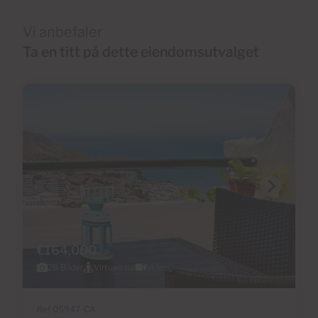
Vi anbefaler
Ta en titt på dette eiendomsutvalget
€164,000
28 Bilder
Virtuell tur
Video
Ref 05947-CA