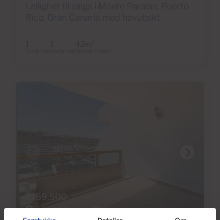
Leilighet til salgs i Monte Paraiso, Puerto
Rico, Gran Canaria med havutsikt
1
1
42m
2
Soverom
Baderom
Bebygd areal
€169,500
22 Bilder
Virtuell tur
Video