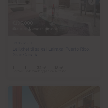
€195,000
31 Bilder
Virtuell tur
Video
Ref 06075-CA
Leilighet til salgs i Lairaga, Puerto Rico,
Gran Canaria
1
1
32m
18m
2
2
Soverom
Baderom
Bebygd areal
Terrasse