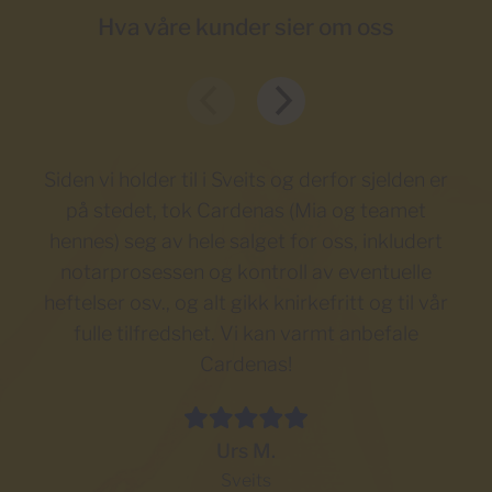
Hva våre kunder sier om oss
Siden vi holder til i Sveits og derfor sjelden er
på stedet, tok Cardenas (Mia og teamet
h
hennes) seg av hele salget for oss, inkludert
sa
notarprosessen og kontroll av eventuelle
få
heftelser osv., og alt gikk knirkefritt og til vår
dr
fulle tilfredshet. Vi kan varmt anbefale
Cardenas!
Urs M.
Sveits