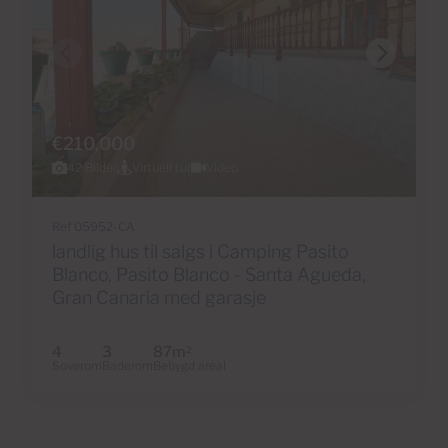
€210,000
42 Bilder
Virtuell tur
Video
Ref 05952-CA
landlig hus til salgs i Camping Pasito
Blanco, Pasito Blanco - Santa Agueda,
Gran Canaria med garasje
4
3
87m
2
Soverom
Baderom
Bebygd areal