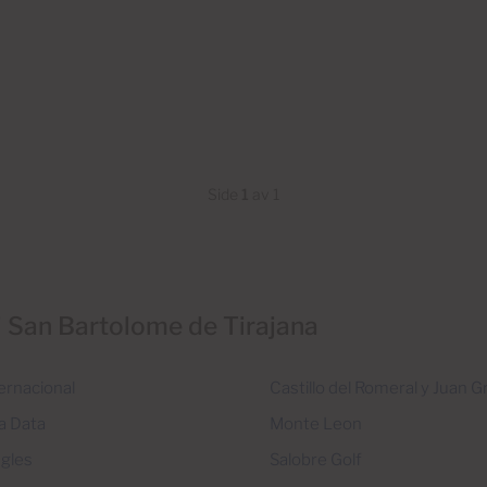
Side
1
av 1
 San Bartolome de Tirajana
ernacional
Castillo del Romeral y Juan 
a Data
Monte Leon
ngles
Salobre Golf