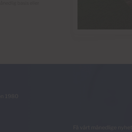
ånedlig basis eller
en 1980
Få vårt månedlige nyhe