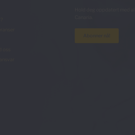
Hold deg oppdatert med all
Canaria.
s?
ranser
Abonner nå!
d oss
ansvar