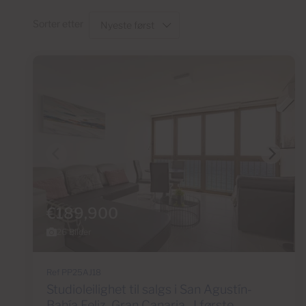
Sorter etter
€189,900
26 Bilder
Ref PP25AJ18
Studioleilighet til salgs i San Agustín-
Bahía Feliz, Gran Canaria , I første