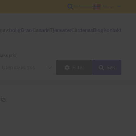
Referanse
Norsk
g av bolig
Gran Canaria
Tjenester
Cárdenas
Blog
Kontakt
aks pris
Filter
Søk
ia