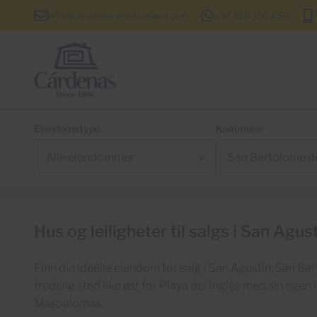
info@cardenas-grancanaria.com
+34 928 150 650
Eiendomstype
Kommune
Hus og leiligheter til salgs i San Agu
Finn din ideelle eiendom for salg i San Agustín, San Ba
fredelig sted like øst for Playa del Inglés med sin egen i
Maspalomas.