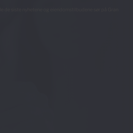
e de siste nyhetene og eiendomstilbudene sør på Gran