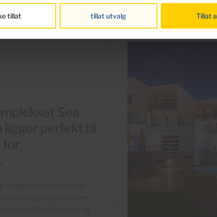
ke tillat
tillat utvalg
Tillat a
 komplekset Sea
igger perfekt til
 for
.
g leilighetskompleks i et
re 500 meter fra marinaen
te livet på Gran Canaria og