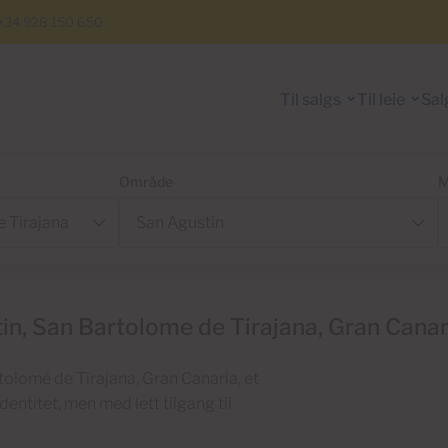
+34 928 150 650
Til salgs
Til leie
Sal
Område
M
stin, San Bartolome de Tirajana, Gran Canar
rtolomé de Tirajana, Gran Canaria, et
dentitet, men med lett tilgang til