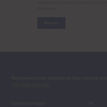
jobbe i avslappede omgivelser. Lei på m
ukesbasis.
Mer info
Referansen innen eiendom på Gran Canaria sid
+34 928 150 650
Eiendomsmelger
Vi