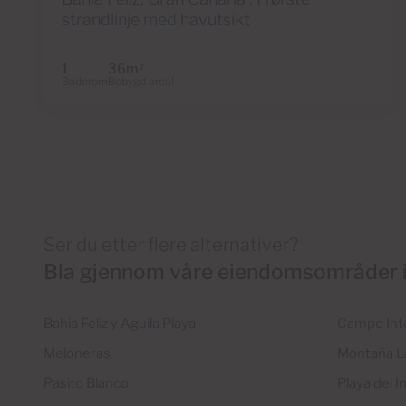
strandlinje med havutsikt
1
36m
2
Baderom
Bebygd areal
Ser du etter flere alternativer?
Bla gjennom våre eiendomsområder i
Bahia Feliz y Aguila Playa
Campo Int
Meloneras
Montaña L
Pasito Blanco
Playa del I