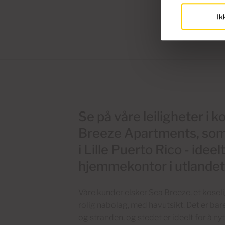
Ik
Se på våre leiligheter i
Breeze Apartments, som l
i Lille Puerto Rico - ideelt
hjemmekontor i utlandet
Våre kunder elsker Sea Breeze, et koseli
rolig nabolag, med havutsikt. Det er ba
og stranden, og stedet er ideelt for å ny