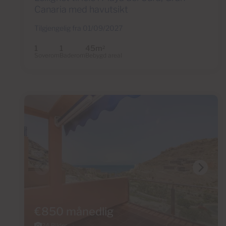
Canaria med havutsikt
Tilgjengelig fra 01/09/2027
1
1
45m
2
Soverom
Baderom
Bebygd areal
€850 månedlig
24 Bilder