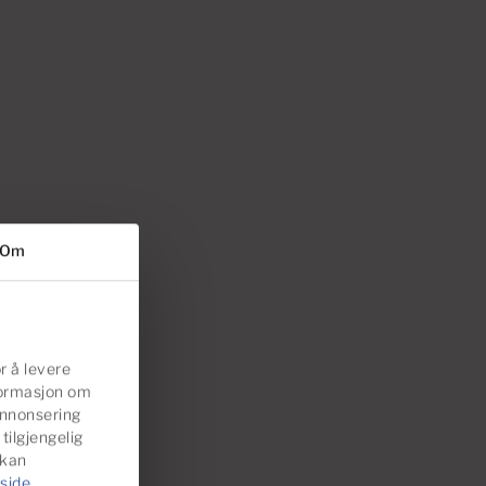
Om
r å levere
nformasjon om
annonsering
ilgjengelig
 kan
side
.