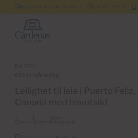
info@cardenas-grancanaria.com
+34 928 150 650
Ref 3902
€850 månedlig
Leilighet til leie i Puerto Feli
Canaria med havutsikt
1
1
49m
2
Soverom
Baderom
Bebygd areal
Start et nytt eiendomssøk