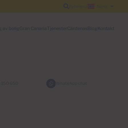
Referanse
Norsk
g av bolig
Gran Canaria
Tjenester
Cárdenas
Blog
Kontakt
 150 650
WhatsApp chat