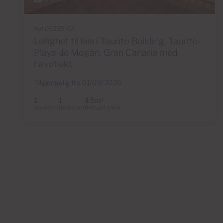
Ref 05235-CA
Leilighet til leie i Taurito Building, Taurito-
Playa de Mogán, Gran Canaria med
havutsikt
Tilgjengelig fra 01/08/2026
1
1
43m
2
Soverom
Baderom
Bebygd areal