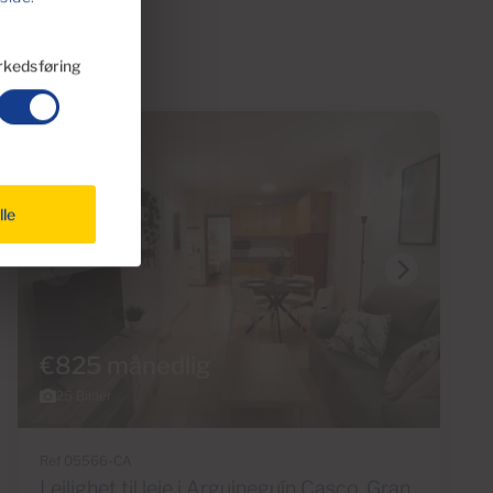
kedsføring
Reservert
lle
€825 månedlig
25 Bilder
Ref 05566-CA
Leilighet til leie i Arguineguín Casco, Gran