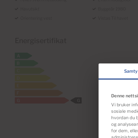
Havutsikt
Byggeår 1980
Orientering vest
Vistas Til havet
Energisertifikat
Samty
Denne netts
Vi bruker inf
sosiale medi
hvordan du b
og analysear
for dem, ell
administrere