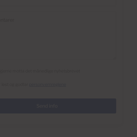
rer
l gjerne motta det månedlige nyhetsbrevet
r lest og godtar
personvernreglene
Send info