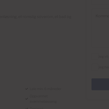
Kommenta
enløsning, et romslig soverom, et bad og
Jeg vi
Jeg ha
Leie min. 6 måneder
Oppvarmet
svømmebasseng
Terrasse