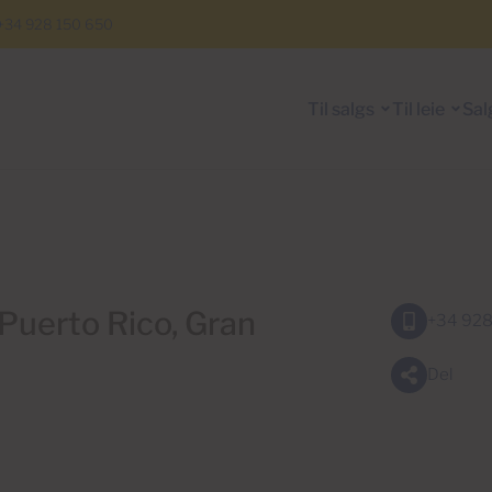
+34 928 150 650
Til salgs
Til leie
Sal
z, Puerto Rico, Gran
+34 928
Del