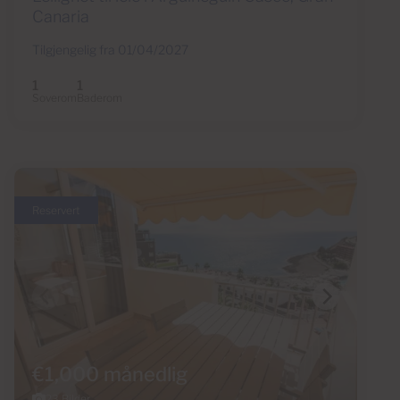
Canaria
Tilgjengelig fra 01/04/2027
1
1
Soverom
Baderom
Reservert
€1,000 månedlig
23 Bilder