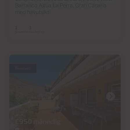
Barranco Agua La Perra, Gran Canaria
med havutsikt
1
1
Soverom
Baderom
Reservert
€950 månedlig
24 Bilder