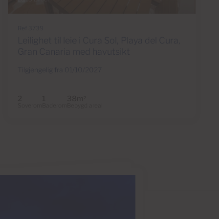
Ref 3739
Leilighet til leie i Cura Sol, Playa del Cura,
Gran Canaria med havutsikt
Tilgjengelig fra 01/10/2027
2
1
38m
2
Soverom
Baderom
Bebygd areal