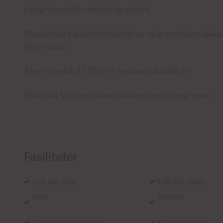
Leiligheten fullt møblert og utstyrt.
Planløsning Leiligheten består av stue med åpen kjøkk
en terrasse.
Areal - merkn. 37,70 m² + terrasse på 11,05 m²
Prisnotat Vann og strøm Inkludert opp til en grense
Fasiliteter
Leie inkl. vann
Leie inkl. strøm
Heis
Møblert
Felles svømmebasseng
Ettermiddagssol