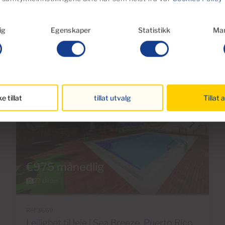
e eiendommene
ig
Egenskaper
Statistikk
Mar
ke tillat
tillat utvalg
Tillat a
€975 månedlig
27 Bilder
Ref 3669
Leilighet til leie i Sea Breeze, Puerto Rico,