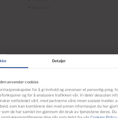
God stand
kke
Detaljer
iden anvender cookies
ormasjonskapsler for å gi innhold og annonser et personlig preg, fo
efunksjoner og for å analysere trafikken vår. Vi deler dessuten i
ruker nettstedet vårt, med partnerne våre innen sosiale medier, 
beid, som kan kombinere den med annen informasjon du har gjort t
er som de har samlet inn gjennom din bruk av tjenestene deres. Du
 samtykkeinnstillingene dine når som helst fra vår
Cookies Policy-